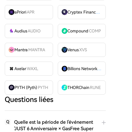
aPriori
APR
Cryptex Finance
CTX
Audius
AUDIO
Compound
COMP
Mantra
MANTRA
Venus
XVS
Axelar
WAXL
Billions Network
BILL
PYTH (Pyth)
PYTH
THORChain
RUNE
Questions liées
Quelle est la période de l'événement
Q
'JUST 6 Anniversaire × GasFree Super