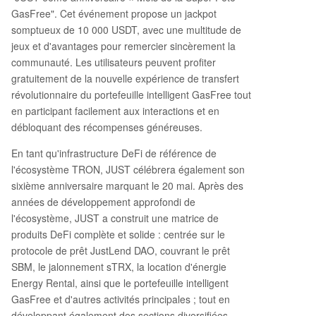
emboursés à 100%. 3. **Offre spéciale Bitcoin Pi
GasFree". Cet événement propose un jackpot
zza Day** : Cadeaux thématiques pour célébrer
somptueux de 10 000 USDT, avec une multitude de
cette fête crypto. 4. **Tombola du 6e anniversair
jeux et d'avantages pour remercier sincèrement la
e de JUST** : Lots surprises pour les "poissons ro
communauté. Les utilisateurs peuvent profiter
uges" chanceux. 5. **Quiz de connaissances** :
gratuitement de la nouvelle expérience de transfert
Répondez aux questions sur JUST et GasFree p
révolutionnaire du portefeuille intelligent GasFree tout
our gagner des récompenses. Pour participer, le
en participant facilement aux interactions et en
s utilisateurs doivent utiliser un portefeuille com
débloquant des récompenses généreuses.
patible GasFree (comme TronLink, recommand
é), activer la fonctionnalité, déposer de l'USDT e
En tant qu'infrastructure DeFi de référence de
t effectuer au moins un transfert. GasFree, lancé
l'écosystème TRON, JUST célébrera également son
en mars 2025, a déjà traité plus de 872 milliards
sixième anniversaire marquant le 20 mai. Après des
de dollars d'actifs et économisé 612 millions de
années de développement approfondi de
dollars de frais aux utilisateurs. Il vis
...
l'écosystème, JUST a construit une matrice de
produits DeFi complète et solide : centrée sur le
protocole de prêt JustLend DAO, couvrant le prêt
SBM, le jalonnement sTRX, la location d'énergie
Energy Rental, ainsi que le portefeuille intelligent
GasFree et d'autres activités principales ; tout en
développant également des sections diversifiées