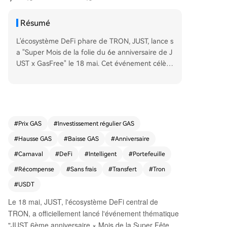
Résumé
L'écosystème DeFi phare de TRON, JUST, lance s
a "Super Mois de la folie du 6e anniversaire de J
UST x GasFree" le 18 mai. Cet événement célèbr
e six ans d'innovation et propose un pool de réc
ompenses de 10 000 USDT. Au cœur des festivit
és se trouve le portefeuille intelligent GasFree, q
ui permet des transferts sans détenir le jeton nat
if du réseau (TRX). Les frais de transaction (Gas)
#
Prix GAS
#
Investissement régulier GAS
sont déduits directement des jetons transférés
#
Hausse GAS
#
Baisse GAS
#
Anniversaire
(comme l'USDT), simplifiant considérablement l'e
xpérience utilisateur. L'événement, qui se déroul
#
Carnaval
#
DeFi
#
Intelligent
#
Portefeuille
e jusqu'au 7 juin, propose cinq niveaux d'activité
#
Récompense
#
Sans frais
#
Transfert
#
Tron
s pour gagner une part du pool : 1. **Défi d'acti
#
USDT
vation GasFree** : Récompenses aléatoires (5,2
à 522 USDT) pour activation et premier transfer
Le 18 mai, JUST
, l'écosystème DeFi central de
t. 2. **Droit aux transferts gratuits** : 200 utilisat
TRON, a officiellement lancé l'événement thématique
eurs sélectionnés chaque jour voient leurs frais r
"JUST 6ème anniversaire × Mois de la Super Fête