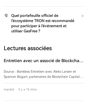
Quel portefeuille officiel de
Q
l'écosystème TRON est recommandé
pour participer à l'événement et
utiliser GasFree ?
Lectures associées
Entretien avec un associé de Blockchain
Capital : le prochain marché haussier est
Source : Bankless Entretien avec Aleks Larsen et
peut-être à nos portes
Spencer Bogart, partenaires de Blockchain Capital.
Le secteur crypto est en train de passer d'une phase
de construction d'infrastructures à une phase
marsbit
Il y a 15 mins
d'adoption des applications, similaire à la transition
d'internet après le haut débit. Les conditions sont
réunies : l'espace blockchain est devenu bon marché