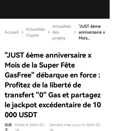
Actualités
"JUST 6ème
Actualités
Accueil
des
anniversaire x
Crypto
projets
Mois...
"JUST 6ème anniversaire x
Mois de la Super Fête
GasFree" débarque en force :
Profitez de la liberté de
transfert "0" Gas et partagez
le jackpot excédentaire de 10
000 USDT
链捕
Publié le 2026-05-
Dernière mise à jour le 2026-05-
手
18
18