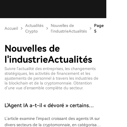
Actualités
Nouvelles de
Page
Accueil
Crypto
l'industrieActualités
5
Nouvelles de
l'industrieActualités
Suivre l'actualité des entreprises, les changements
stratégiques, les activités de financement et les
ajustements de personnel à travers les industries de
la blockchain et de la cryptomonnaie. Obtention
d'une vue d'ensemble complète du secteur.
L'Agent IA a-t-il « dévoré » certains
secteurs de la cryptographie ?
L'article examine l'impact croissant des agents IA sur
divers secteurs de la cryptomonnaie, en catégorisant