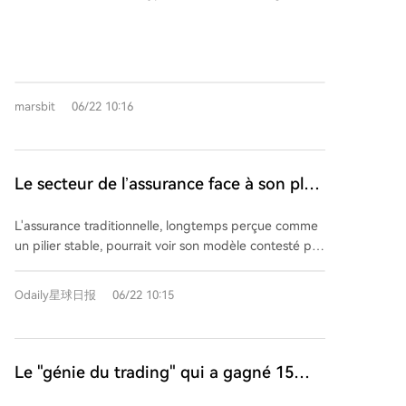
leur niveau de dominance. Les secteurs déjà dominés
par les agents IA incluent le trading de produits
dérivés (perpétuels), où leur vitesse et leur précision
surpassent largement les humains (ex. : compétition
Aster), l'arbitrage et le MEV (où les robots
marsbit
06/22 10:16
automatisés sont omniprésents), ainsi que
l'optimisation de rendements et le trading spot, où
une part significative du volume est désormais
générée de manière autonome. Les secteurs en
Le secteur de l’assurance face à son plus
transition (« champ de bataille ») voient une
grand concurrent : les marchés de
coexistence entre agents et humains. Sur les marchés
L'assurance traditionnelle, longtemps perçue comme
prédiction, ces « barbares à la porte » ?
de prédiction (ex. : Polymarket), les agents excellent
un pilier stable, pourrait voir son modèle contesté par
dans les arbitrages courts, mais les jugements à long
l'émergence des marchés prédictifs comme Kalshi et
terme restent humains. Dans le prêt DeFi, les
Polymarket. Ces plateformes permettent désormais
décisions stratégiques (dépôts, emprunts) sont
Odaily星球日报
06/22 10:15
de couvrir des risques variés de manière plus
encore largement humaines, bien que les processus
transparente et souvent moins coûteuse. Des
périphériques (liquidations) soient automatisés. Enfin,
exemples concrets illustrent cette tendance : un bar
certains secteurs restent principalement sous
new-yorkais a utilisé Kalshi pour couvrir le coût d'une
Le "génie du trading" qui a gagné 15
contrôle humain : les paiements en stablecoins et par
promotion liée à un match de NBA, tandis que
carte (utilisés pour les transactions quotidiennes
millions de dollars, déplore vouloir
l'assureur sportif Game Point Capital y recourt pour