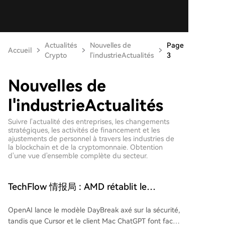
Actualités
Nouvelles de
Page
Accueil
Crypto
l'industrieActualités
3
Nouvelles de
l'industrieActualités
Suivre l'actualité des entreprises, les changements
stratégiques, les activités de financement et les
ajustements de personnel à travers les industries de
la blockchain et de la cryptomonnaie. Obtention
d'une vue d'ensemble complète du secteur.
TechFlow 情报局 : AMD rétablit le
chiffrement de la mémoire sur ses CPU
OpenAI lance le modèle DayBreak axé sur la sécurité,
grand public, les actions de puces sud-
tandis que Cursor et le client Mac ChatGPT font face