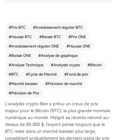
son analyse partagée le 11 mai, Bitcoin n'aurait
plus qu'une étape avant d'atteindre son creux d
e cycle historique, potentiellement autour de 43
035 $, ce qui représenterait une chute de plus d
#
Prix BTC
#
Investissement régulier BTC
e 45 % par rapport aux niveaux actuels. Son rais
#
Hausse BTC
#
Baisse BTC
#
Prix ONE
onnement s'appuie sur l'observation de canaux
ascendants dans un canal descendant plus larg
#
Investissement régulier ONE
#
Hausse ONE
e depuis le pic d'octobre 2025 (126 200 $). Aprè
#
Baisse ONE
#
Analyse de graphique
s un premier repli à 82 167 $, Bitcoin a connu un
#
Analyse Technique
#
Analyste crypto
#
Bitcoin
rallye jusqu'à environ 97 855 $ avant une chute s
évère vers 59 900 $ en février 2026 – niveau qu
#
BTC
#
Cycle de Marché
#
Fond de prix
e beaucoup considèrent comme le fond. Le réce
#
Marché baissier
#
Prévision de marché
nt rejet autour de 83 000 $ confirmerait, pour Be
#
e, la formation d'un plus bas prochain. Il note qu
Prévision de Prix
e les cycles de marché baissier durent typiquem
L'analyste crypto Bee a prévu un creux de prix
ent 365 jours, et que le cycle actuel n'en est qu'à
majeur pour le Bitcoin (BTC), la plus grande monnaie
son 217e jour, laissant place à une dernière corr
numérique au monde. Malgré sa
récents rebond au-
ection. Ce n'est qu'après la formation de ce fond
dessus de 80 000 $
, l'expert pense toujours que le
que Bee anticipe une reprise durable, avec un o
BTC reste dans un marché baissier plus large,
bjectif de 100 000 $ d'ici 2027, soulignant que la
considérant probablement les derniers gains de prix