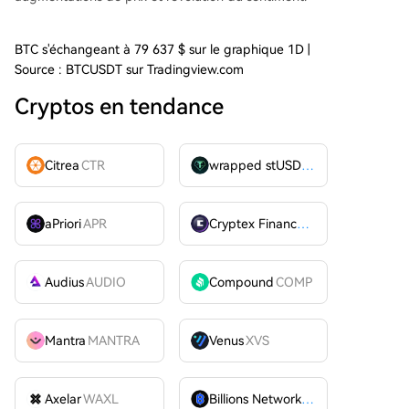
BTC s'échangeant à 79 637 $ sur le graphique 1D |
Source : BTCUSDT sur Tradingview.com
Cryptos en tendance
Citrea
CTR
wrapped stUSDT
WSTUSDT
aPriori
APR
Cryptex Finance
CTX
Audius
AUDIO
Compound
COMP
Mantra
MANTRA
Venus
XVS
Axelar
WAXL
Billions Network
BILL