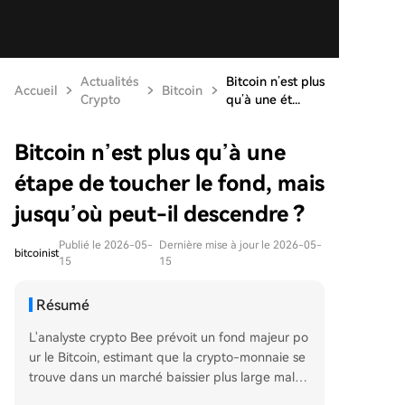
Actualités
Bitcoin n’est plus
Accueil
Bitcoin
Crypto
qu’à une ét...
Bitcoin n’est plus qu’à une
étape de toucher le fond, mais
jusqu’où peut-il descendre ?
Publié le 2026-05-
Dernière mise à jour le 2026-05-
bitcoinist
15
15
Résumé
L'analyste crypto Bee prévoit un fond majeur po
ur le Bitcoin, estimant que la crypto-monnaie se
trouve dans un marché baissier plus large malgr
é son récent rallye au-dessus de 80 000 $. Selon