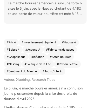
Le marché boursier américain a subi une forte b
aisse le 5 juin, avec le Nasdaq chutant de 4,18%
et une perte de valeur boursière estimée à 1300
milliards de dollars pour le secteur des semi-con
ducteurs. Cette chute est attribuée à trois facte
urs principaux. Premièrement, les perspectives tr
imestrielles de Broadcom pour ses puces IA, infé
rieures aux attentes, ont ébranlé le récit d'une cr
#
Prix 4
#
Investissement régulier 4
#
Hausse 4
oissance exponentielle et illimitée de l'intelligenc
#
Baisse 4
#
Actions IA
#
Fabricants de puces
e artificielle, déclenchant une vente massive dan
s tout le secteur. Deuxièmement, le rapport sur
#
Géopolitique
#
Inflation
#
Krach Boursier
l'emploi américain de mai, beaucoup plus solide
#
Nasdaq
#
Politique de la Fed
#
Prix du Pétrole
que prévu (172 000 créations), a fait grimper les
#
Sentiment du Marché
#
Taux d'Intérêt
rendements obligataires. Les marchés anticipent
désormais une probabilité accrue que la Fed rel
Auteur: Xiaobing, Research Tides
ève ses taux, comprimant la valorisation des acti
ons technologiques à forte croissance. Troisième
Le 5 juin, le marché boursier américain a connu son
ment, l'ombre persistante de la guerre en Iran et
jour le plus sombre depuis la crise des droits de
des prix du pétrole élevés (au-dessus de 90 doll
douane d'avril 2025.
ars) maintient la pression inflationniste, limitant l
L'indice Nasdaq Composite a plongé de 4,18%, pour