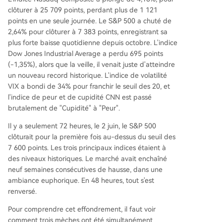
a marge de manœuvre de la Fed. Cette combin
clôturer à 25 709 points, perdant plus de 1 121
aison a entamé deux piliers du marché : le récit
points en une seule journée. Le S&P 500 a chuté de
de croissance de l'IA et les espoirs d'assouplisse
2,64% pour clôturer à 7 383 points, enregistrant sa
ment monétaire. La correction est vue comme u
plus forte baisse quotidienne depuis octobre. L'indice
ne réévaluation des valorisations extrêmes plutô
Dow Jones Industrial Average a perdu 695 points
t qu'un éclatement de la bulle IA. L'évolution dé
(-1,35%), alors que la veille, il venait juste d'atteindre
pendra de la communication de la Fed, des proc
un nouveau record historique. L'indice de volatilité
hains résultats des entreprises d'IA et de la situa
VIX a bondi de 34% pour franchir le seuil des 20, et
tion géopolitique.
l'indice de peur et de cupidité CNN est passé
brutalement de "Cupidité" à "Peur".
Il y a seulement 72 heures, le 2 juin, le S&P 500
clôturait pour la première fois au-dessus du seuil des
7 600 points. Les trois principaux indices étaient à
des niveaux historiques. Le marché avait enchaîné
neuf semaines consécutives de hausse, dans une
ambiance euphorique. En 48 heures, tout s'est
renversé.
Pour comprendre cet effondrement, il faut voir
comment trois mèches ont été simultanément