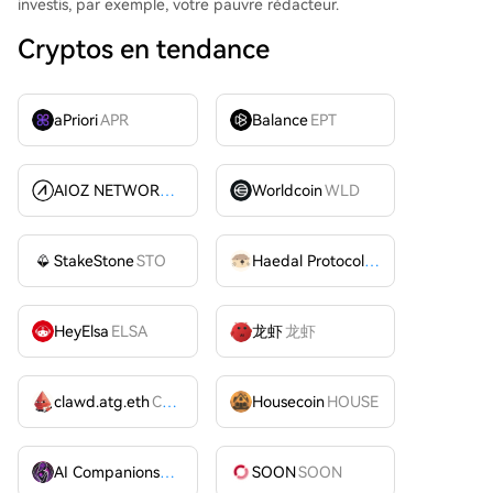
investis, par exemple, votre pauvre rédacteur.
Cryptos en tendance
aPriori
APR
Balance
EPT
AIOZ NETWORK INC
AIOZ
Worldcoin
WLD
StakeStone
STO
Haedal Protocol
HAEDAL
HeyElsa
ELSA
龙虾
龙虾
clawd.atg.eth
CLAWD
Housecoin
HOUSE
AI Companions
AIC
SOON
SOON