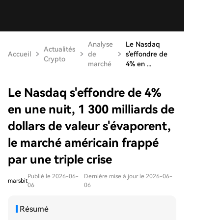
Analyse
Le Nasdaq
Actualités
Accueil
de
s'effondre de
Crypto
marché
4% en ...
Le Nasdaq s'effondre de 4%
en une nuit, 1 300 milliards de
dollars de valeur s'évaporent,
le marché américain frappé
par une triple crise
Publié le 2026-06-
Dernière mise à jour le 2026-06-
marsbit
06
06
Résumé