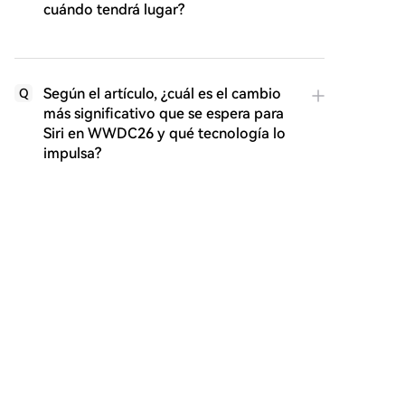
cuándo tendrá lugar?
Según el artículo, ¿cuál es el cambio
Q
más significativo que se espera para
Siri en WWDC26 y qué tecnología lo
impulsa?
¿Qué enfoque principal se describe
Q
para las actualizaciones de iOS 27 y
macOS 27, aparte de las mejoras en
IA?
¿Por qué el artículo sugiere que
Q
macOS 27 podría ser un 'campo de