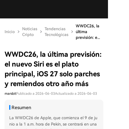
WWDC26, la
Noticias
Tendencias
Inicio
última
Cripto
Tecnológicas
previsión: e...
WWDC26, la última previsión:
el nuevo Siri es el plato
principal, iOS 27 solo parches
y remiendos otro año más
marsbit
Publicado a 2026-06-03
Actualizado a 2026-06-03
Resumen
La WWDC26 de Apple, que comienza el 9 de ju
nio a la 1 a.m. hora de Pekín, se centrará en una