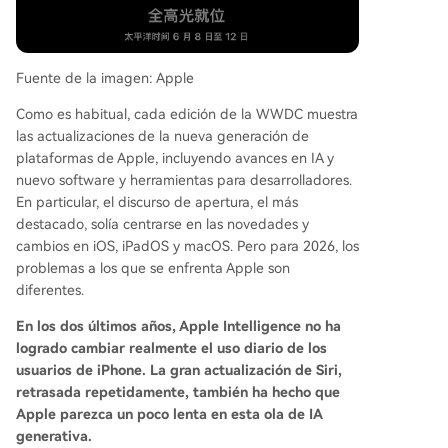
e para chips Intel. Safari también recibirá mejora
s. El desafío de Apple es demostrar que su IA pu
ede integrarse de manera útil y privada en la ex
Fuente de la imagen: Apple
periencia diaria del usuario, yendo más allá de f
unciones aisladas para convertirse en una capa
Como es habitual, cada edición de la WWDC muestra
de inteligencia cohesiva en todos sus dispositivo
las actualizaciones de la nueva generación de
s. Esta WWDC es crucial para que Apple recupe
plataformas de Apple, incluyendo avances en IA y
re terreno en la era de la IA generativa.
nuevo software y herramientas para desarrolladores.
En particular, el discurso de apertura, el más
destacado, solía centrarse en las novedades y
cambios en iOS, iPadOS y macOS. Pero para 2026, los
problemas a los que se enfrenta Apple son
diferentes.
En los dos últimos años, Apple Intelligence no ha
logrado cambiar realmente el uso diario de los
usuarios de iPhone. La gran actualización de Siri,
retrasada repetidamente, también ha hecho que
Apple parezca un poco lenta en esta ola de IA
generativa.