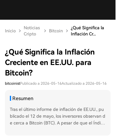
Noticias
¿Qué Significa la
Inicio
Bitcoin
Cripto
Inflación Cr...
¿Qué Significa la Inflación
Creciente en EE.UU. para
Bitcoin?
bitcoinist
Publicado a 2026-05-16
Actualizado a 2026-05-16
Resumen
Tras el último informe de inflación de EE.UU., pu
blicado el 12 de mayo, los inversores observan d
e cerca a Bitcoin (BTC). A pesar de que el Índice
de Precios al Consumidor (IPC) anual subió al 3,
8% en abril -el nivel más alto desde mayo de 20