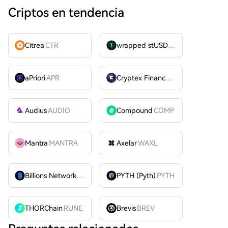
Criptos en tendencia
Citrea
CTR
wrapped stUSDT
WSTUSDT
aPriori
APR
Cryptex Finance
CTX
Audius
AUDIO
Compound
COMP
Mantra
MANTRA
Axelar
WAXL
Billions Network
BILL
PYTH (Pyth)
PYTH
THORChain
RUNE
Brevis
BREV