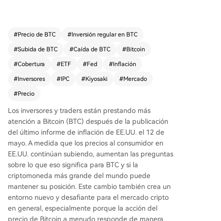
23- el precio de Bitcoin se mostró relativamente
resiliente, con una caída moderada de alrededo
r del 1-1,5% antes de estabilizarse cerca de los
#
Precio de BTC
#
Inversión regular en BTC
81.000 dólares. Esto ocurrió en un contexto en el
#
Subida de BTC
#
Caída de BTC
#
Bitcoin
que los rendimientos de los bonos del Tesoro su
bieron y los ETFs de Bitcoin registraron salidas n
#
Cobertura
#
ETF
#
Fed
#
Inflación
etas significativas. El aumento de la inflación se
#
Inversores
#
IPC
#
Kiyosaki
#
Mercado
atribuye principalmente al shock en los precios
#
Precio
de la energía vinculado al conflicto entre EE.UU.
e Irán. Aunque el entorno de altas tasas de inter
Los inversores y traders están prestando más
és suele perjudicar a los activos de riesgo, la rela
atención a Bitcoin (BTC) después de la publicación
tiva estabilidad de Bitcoin sugiere que algunos i
del último informe de inflación de EE.UU. el 12 de
nversores aún lo consideran una posible cobertu
mayo. A medida que los precios al consumidor en
ra contra la inflación. El experto financiero Robe
EE.UU. continúan subiendo, aumentan las preguntas
rt Kiyosaki ha instado públicamente a los inverso
sobre lo que eso significa para BTC y si la
res a protegerse de la inflación y la deuda estad
criptomoneda más grande del mundo puede
ounidense comprando activos como Bitcoin, oro
mantener su posición. Este cambio también crea un
y plata.
entorno nuevo y desafiante para el mercado cripto
en general, especialmente porque la acción del
precio de Bitcoin a menudo responde de manera