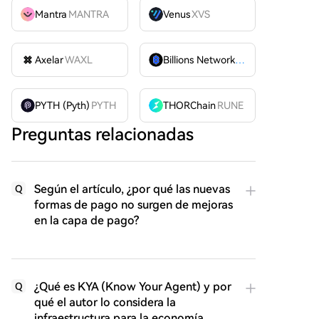
Mantra
MANTRA
Venus
XVS
Axelar
WAXL
Billions Network
BILL
PYTH (Pyth)
PYTH
THORChain
RUNE
Preguntas relacionadas
Según el artículo, ¿por qué las nuevas
Q
formas de pago no surgen de mejoras
en la capa de pago?
¿Qué es KYA (Know Your Agent) y por
Q
qué el autor lo considera la
infraestructura para la economía