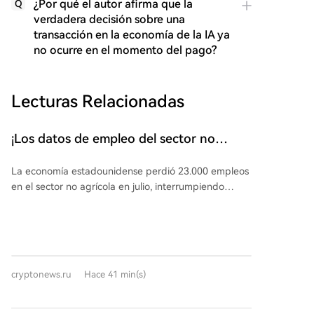
¿Por qué el autor afirma que la
Q
verdadera decisión sobre una
transacción en la economía de la IA ya
no ocurre en el momento del pago?
Lecturas Relacionadas
¡Los datos de empleo del sector no
agrícola de EE. UU. fueron comentados
La economía estadounidense perdió 23.000 empleos
por la persona más cercana a la Reserva
en el sector no agrícola en julio, interrumpiendo
Federal!
cuatro meses de crecimiento. Aunque la tasa de
desempleo bajó ligeramente al 4,1%, este informe
laboral débil complica la evaluación de la Reserva
Federal (Fed). Nick Timiraos, periodista del Wall
Street Journal conocido por su cercanía a la política
cryptonews.ru
Hace 41 min(s)
de la Fed, destaca que interpretar estos datos será
difícil para la institución. Señala que el estancamiento
del mercado laboral podría reducir la necesidad de