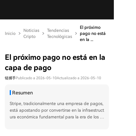
El próximo
Noticias
Tendencias
Inicio
pago no está
Cripto
Tecnológicas
en la ...
El próximo pago no está en la
capa de pago
链捕手
Publicado a 2026-05-10
Actualizado a 2026-05-10
Resumen
Stripe, tradicionalmente una empresa de pagos,
está apostando por convertirse en la infraestruct
ura económica fundamental para la era de los A
gentes de IA, según un análisis de su estrategia.
El artículo argumenta que el futuro de los pagos