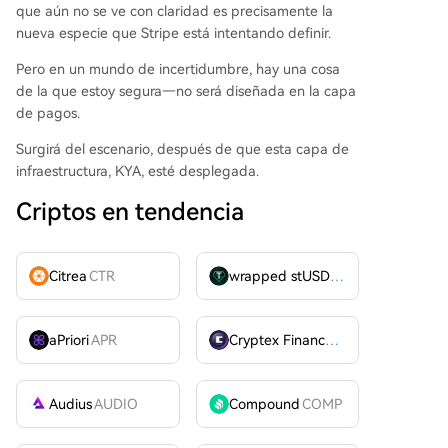
que aún no se ve con claridad es precisamente la
nueva especie que Stripe está intentando definir.
Pero en un mundo de incertidumbre, hay una cosa
de la que estoy segura—no será diseñada en la capa
de pagos.
Surgirá del escenario, después de que esta capa de
infraestructura, KYA, esté desplegada.
Criptos en tendencia
Citrea
CTR
wrapped stUSDT
WSTUSDT
aPriori
APR
Cryptex Finance
CTX
Audius
AUDIO
Compound
COMP