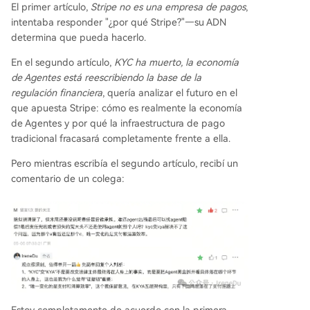
El primer artículo,
Stripe no es una empresa de pagos
,
ir esta capa base. KYA no busca que los Agente
intentaba responder "¿por qué Stripe?"—su ADN
s sean sujetos legales (la responsabilidad final si
determina que pueda hacerlo.
empre recaerá en una persona), sino hacer rastr
eable y verificable la responsabilidad distribuida
En el segundo artículo,
KYC ha muerto, la economía
en una cadena compleja de múltiples actores. L
de Agentes está reescribiendo la base de la
a próxima generaci
...
regulación financiera
, quería analizar el futuro en el
que apuesta Stripe: cómo es realmente la economía
de Agentes y por qué la infraestructura de pago
tradicional fracasará completamente frente a ella.
Pero mientras escribía el segundo artículo, recibí un
comentario de un colega: