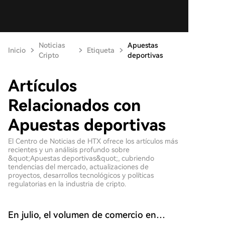
Noticias
Apuestas
Inicio
Etiqueta
Cripto
deportivas
Artículos
Relacionados con
Apuestas deportivas
El Centro de Noticias de HTX ofrece los artículos más
recientes y un análisis profundo sobre
&quot;Apuestas deportivas&quot;, cubriendo
tendencias del mercado, actualizaciones de
proyectos, desarrollos tecnológicos y políticas
regulatorias en la industria de cripto.
En julio, el volumen de comercio en