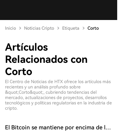
Inicio
Noticias Cripto
Etiqueta
Corto
Artículos
Relacionados con
Corto
El Centro de Noticias de HTX ofrece los artículos más
recientes y un análisis profundo sobre
&quot;Corto&quot;, cubriendo tendencias del
mercado, actualizaciones de proyectos, desarrollos
tecnológicos y políticas regulatorias en la industria de
cripto.
El Bitcoin se mantiene por encima de los
64.500 dólares en medio de la