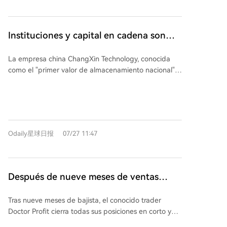
recuperación del bitcóin por encima de 64.000
anticipan un posible repunte si la propuesta avanza,
dólares y los positivos resultados financieros de
ya que los tenedores de Bitcoin antes del fork
Microsoft. La tendencia refleja una transformación
podrían recibir nuevos tokens, lo que puede impulsar
Instituciones y capital en cadena son
más amplia: muchas mineras están reconvirtiendo sus
la demanda. Sin embargo, tras el evento, podría
optimistas sobre el continuo alza de
centros de energía para ofrecer servicios de
seguir una toma de ganancias que cause
La empresa china ChangXin Technology, conocida
ChangXin, excepto los coreanos
computación en la nube e IA, aprovechando su
correcciones a corto plazo. Históricamente, una vez
como el "primer valor de almacenamiento nacional",
infraestructura eléctrica y contratos de suministro.
resuelta la incertidumbre técnica, Bitcoin suele
debutó en el STAR Market con un aumento del
Ejemplos recientes incluyen acuerdos multimillonarios
reanudar su tendencia alcista macroeconómica más
465,8%, alcanzando una capitalización de mercado
de Hut 8 e IREN. Empresas como Sandisk, Micron y
amplia.
de 3,28 billones de yuanes y estableciendo varios
Bloom Energy también se benefician del auge en la
récords. Su futuro precio es objeto de debate.
demanda de componentes y energía para centros de
Nomura otorga una calificación de "comprar" con un
datos. Aunque el mercado ve con optimismo esta
Odaily星球日报
07/27 11:47
precio objetivo de 116 yuanes, proyectando un
evolución hacia la IA, persisten dudas sobre los
crecimiento masivo de ingresos y beneficios,
gastos de capital, la disponibilidad energética y la
respaldado por la expansión de capacidad y el
sostenibilidad de la demanda. El futuro crecimiento
desarrollo en áreas como HBM. Northeast Securities
dependerá de la capacidad de estas empresas para
Después de nueve meses de ventas
ofrece una perspectiva más conservadora, con una
convertir sus activos energéticos en ingresos estables
cortas, un giro completo a la compra:
valoración objetivo entre 3,2 y 5,7 billones de yuanes.
a medio plazo.
Tras nueve meses de bajista, el conocido trader
reconocido trader acumula Bitcoin cerca
Mientras tanto, varios gestores de ETF advierten
Doctor Profit cierra todas sus posiciones en corto y
sobre posibles desviaciones en el valor liquidativo
de 64,000 USD, división alcista/bajista en
comienza a comprar Bitcoin alrededor de 64.000
debido a la alta volatilidad del primer día. Un analista