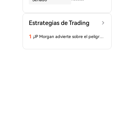
Estrategias de Trading
1
¡JP Morgan advierte sobre el peligro
de este altcoin! ¿Por qué los inversore
s están retirando fondos? Aquí están l
os detalles