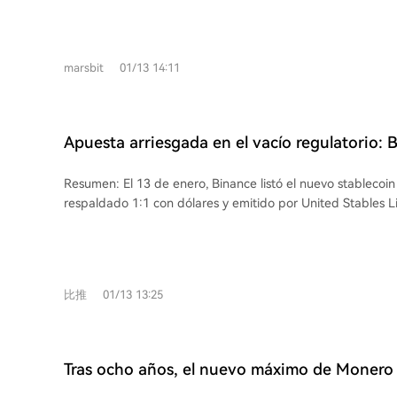
Latina, y exploración de ecosistemas emergentes como RWA. Hotcoin agra
en la industria. Destaca que Bitcoin es el activo no soberan
a sus usuarios por su apoyo durante sus 8 años de operaci
protegerse contra la expansión monetaria de los bancos ce
compromiso de crecer junto a ellos de manera segura y con
los bonos estadounidenses ofrecen un rendimiento estable
marsbit
01/13 14:11
altas tasas. Juntos, forman una cartera resiliente: si contin
dinero, Bitcoin se aprecia; si se detiene, los bonos generan flujo 
identifica las stablecoins como la segunda "aplicación revo
blockchain, subestimada pero crucial para pagos globales 
Apuesta arriesgada en el vacío regulatorio:
IA. Advierte que la IA superará a los traders humanos en e
con todas sus fuerzas la stablecoin U sin lice
operaciones, y las criptomonedas serán su medio de pago natural. P
Resumen: El 13 de enero, Binance listó el nuevo stablecoin
prevé: 1) Crypto encontrando su rol en la era de la IA, 2)
respaldado 1:1 con dólares y emitido por United Stables L
stablecoins, y 3) Más participación institucional debido a l
registrada en las Islas Vírgenes Británicas. Aunque Binance
consejo para nuevos inversores es priorizar el aprendizaje 
oficial, ha integrado rápidamente U en su ecosistema, inc
trading especulativo.
trading con USDT y USDC, billetera y protocolos DeFi en 
ofrecer trading con cero comisiones. U afirma tener reservas custodiadas en
比推
01/13 13:25
estructuras fiduciarias y bancos, con auditorías de Ceffu y 
embargo, el proyecto admite no contar con aprobación re
clave como MiCA de la UE, la Ley de Stablecoins de Hong
de EE.UU. Su equipo, liderado por la exejecutiva de Binan
Tras ocho años, el nuevo máximo de Monero 
Y, no ha revelado completamente su estructura de gestión. Con una emisió
de la narrativa de privacidad al núcleo de la 