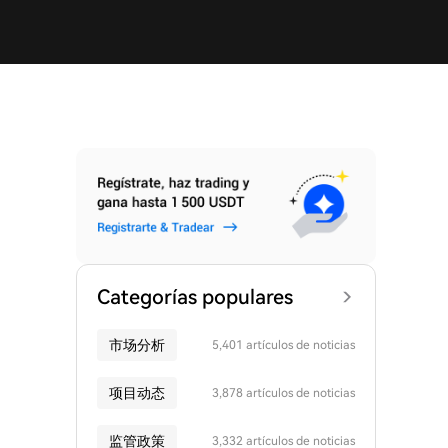
Categorías populares
市场分析
5,401 artículos de noticias
项目动态
3,878 artículos de noticias
监管政策
3,332 artículos de noticias