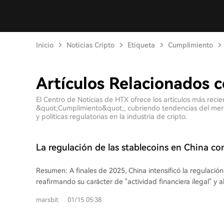
Inicio
Noticias Cripto
Etiqueta
Cumplimiento
Artículos Relacionados 
El Centro de Noticias de HTX ofrece los artículos más recie
&quot;Cumplimiento&quot;, cubriendo tendencias del merca
y políticas regulatorias en la industria de cripto.
La regulación de las stablecoins en China co
materializa» y el yuan digital 2.0 «zarpa»
Resumen: A finales de 2025, China intensificó la regulación 
reafirmando su carácter de "actividad financiera ilegal" y 
judicial con la postura administrativa. Paralelamente, se lan
marsbit
01/15 05:38
que evoluciona de efectivo digital a "depósito digital" con 
contratos inteligentes, aunque dentro de un marco central