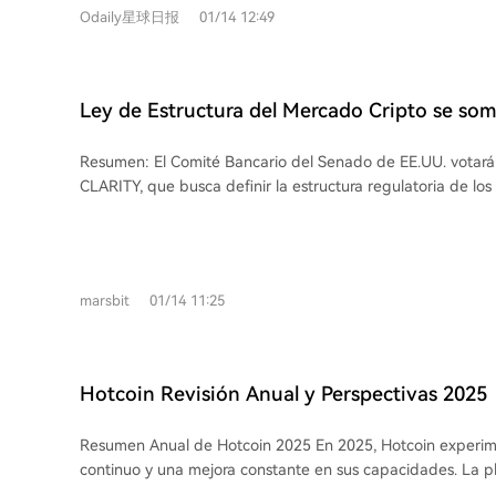
capacidades avanzadas de billetera y desarrollo. A pesar del mercado bajista,
Odaily星球日报
01/14 12:49
Polygon mantiene su relevancia, ocupando el séptimo luga
mensuales entre las cadenas de bloques. Recientemente, 
experimentado un repunte en ingresos y quema de tokens
medida por la actividad en Polymarket, aunque se espera
Ley de Estructura del Mercado Cripto se som
migre eventualmente a su propia Layer 2. En resumen, Polygon combina un
mañana por la noche: Un análisis profundo d
crecimiento táctico a corto plazo con una estrategia a lar
Resumen: El Comité Bancario del Senado de EE.UU. votará 
controversias centrales
convertirse en una infraestructura financiera regulada, pos
CLARITY, que busca definir la estructura regulatoria de los 
próxima fase de adopción institucional.
enfrenta cuatro controversias clave: 1) La disputa de com
y la CFTC sobre la supervisión de activos digitales; 2) La p
rendimientos en stablecoins, impulsada por la banca tradic
de depósitos; 3) La responsabilidad legal de los desarroll
marsbit
01/14 11:25
código, un debate técnico-jurídico crítico; 4) Los conflictos
familia Trump tras solicitar una licencia bancaria para su 
Liberty Financial. El resultado marcará el futuro regulatorio
criptomonedas en EE.UU. y su competitividad global.
Hotcoin Revisión Anual y Perspectivas 2025
Resumen Anual de Hotcoin 2025 En 2025, Hotcoin experimentó un crecimiento
continuo y una mejora constante en sus capacidades. La p
expandió a nivel global, optimizó la experiencia de produc