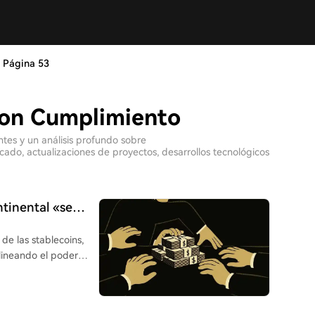
Página 53
con Cumplimiento
ntes y un análisis profundo sobre
do, actualizaciones de proyectos, desarrollos tecnológicos
ntinental «se
de las stablecoins,
alineando el poder
zó el Yuan Digital 2.0,
soporte de interés y
izado y controlado