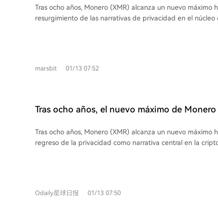
inicial de 410 millones de U y adopción en exchanges com
Tras ocho años, Monero (XMR) alcanza un nuevo máximo his
como Lista DAO, busca posicionarse como una capa de liqu
resurgimiento de las narrativas de privacidad en el núcleo d
aunque su uso real en DeFi y pagos sigue siendo limitado.
Este movimiento, que comenzó con el repunte de Zcash en
tendencia pasajera, sino que se consolida como una capaci
crítica para el ecosistema. Monero (#15), con una subida del 500%, es el
epítome del privacidad absoluta mediante firmas de anillo,
marsbit
01/13 07:52
transacciones confidenciales. Aunque su diseño radical ha l
exchanges como Binance. Zcash (#28), pionero en este resurgir, sufrió una
fuerte sacudida tras la renuncia masiva de su equipo de de
disputas de gobernanza, aunque su fundación subraya que
Tras ocho años, el nuevo máximo de Monero 
descentralizado sigue funcionando. Otros proyectos exploran diferentes
de la narrativa de privacidad al núcleo de la 
enfoques: Humanity Protocol (#215) se centra en la identid
Tras ocho años, Monero (XMR) alcanza un nuevo máximo hi
usando biometría de palma y ZKPs. Railgun (#331) actúa
regreso de la privacidad como narrativa central en la crip
privacidad para DeFi, permitiendo interacciones privadas 
resurgimiento, impulsado por el crecimiento de activos de
Pirate Chain (#488) exige privacidad obligatoria al 100%. 
Zcash (ZEC) y respaldado por análisis de firmas como a16z
a pesar de las sanciones, registró entradas por $2.5 mil mi
hacia la privacidad como infraestructura esencial, no solo
mostrando una demanda persistente. Finalmente, Dusk N
resistencia. Monero, con su enfoque de privacidad obligatoria mediante firmas
un modelo de "privacidad auditable" para cumplir con mar
Odaily星球日报
01/13 07:50
en anillo y direcciones stealth, ha superado presiones regul
MiCA, posicionándose para las finanzas tradicionales y RWA. Juntos, demuest
eliminaciones de exchanges. Zcash enfrentó una crisis de 
que la privacidad ha evolucionado de una herramienta de n
salida de su equipo principal, pero su naturaleza descentra