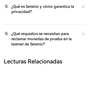
¿Qué es Seismic y cómo garantiza la
Q
privacidad?
¿Qué requisitos se necesitan para
Q
reclamar monedas de prueba en la
testnet de Seismic?
Lecturas Relacionadas
BTCPay restringe el acceso remoto a
Lightning tras el robo de fondos por
BTCPay Server ha restringido temporalmente las
parte de atacantes
conexiones remotas públicas a nodos de la red
Lightning que ejecutan el software LND, tras ser
explotada una vulnerabilidad crítica. Los atacantes
cointelegraph
Hace 25 min(s)
obtuvieron archivos de credenciales "macaroon",