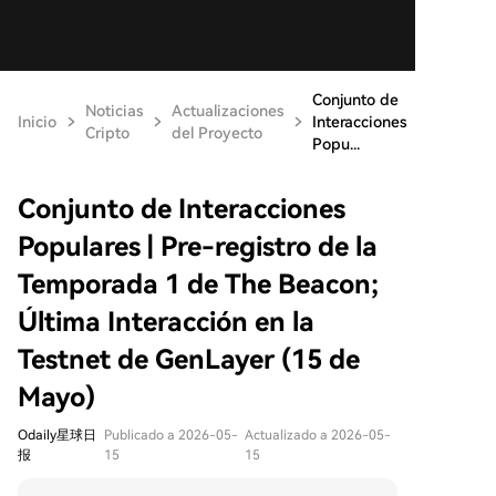
Conjunto de
Noticias
Actualizaciones
Inicio
Interacciones
Cripto
del Proyecto
Popu...
Conjunto de Interacciones
Populares | Pre-registro de la
Temporada 1 de The Beacon;
Última Interacción en la
Testnet de GenLayer (15 de
Mayo)
Odaily星球日
Publicado a 2026-05-
Actualizado a 2026-05-
报
15
15