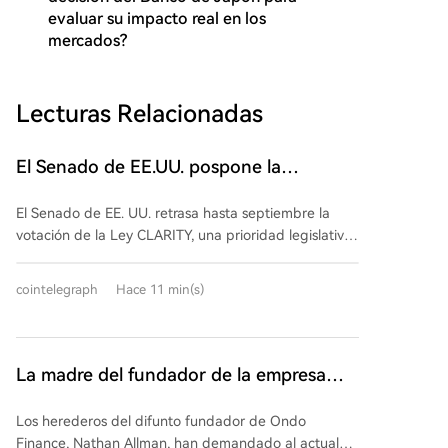
evaluar su impacto real en los
mercados?
Lecturas Relacionadas
El Senado de EE.UU. pospone la
votación de la Ley CLARITY hasta
El Senado de EE. UU. retrasa hasta septiembre la
septiembre
votación de la Ley CLARITY, una prioridad legislativa
clave para la industria de las criptomonedas. El líder
de la mayoría republicana, John Thune, confirmó que
cointelegraph
Hace 11 min(s)
la cámara no votará antes del receso de agosto,
citando la oposición demócrata. Thune afirmó que los
demócratas insisten en no votar y que el proyecto se
priorizará al regreso en septiembre. La ley
La madre del fundador de la empresa
establecería un marco federal para los mercados de
Ondo demanda para destituir al director
activos digitales y clarificaría la supervisión entre la
Los herederos del difunto fundador de Ondo
ejecutivo en la lucha por el control de la
SEC y la CFTC. Según Politico, la iniciativa carece
Finance, Nathan Allman, han demandado al actual