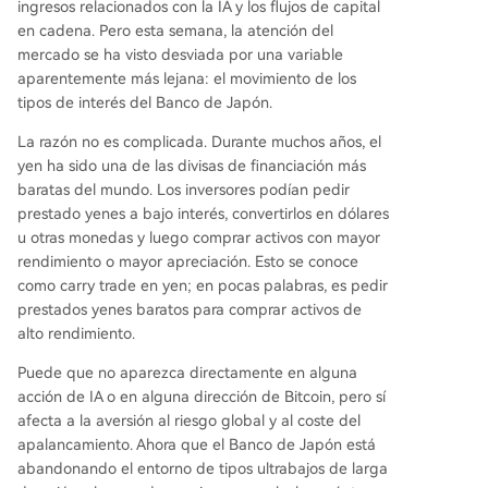
ingresos relacionados con la IA y los flujos de capital
t* de la IA o las cripto, cuya narrativa fundament
en cadena. Pero esta semana, la atención del
al permanece. En cambio, está evaluando el au
mercado se ha visto desviada por una variable
mento del costo global del financiamiento y la r
aparentemente más lejana: el movimiento de los
educción de la tolerancia a pagar múltiplos de v
tipos de interés del Banco de Japón.
aloración elevados por crecimiento futuro. La cla
ve a observar después del anuncio del BoJ será l
La razón no es complicada. Durante muchos años, el
a correlación: si un yen más fuerte coincide con l
yen ha sido una de las divisas de financiación más
a debilidad de activos de alta beta (tecnología,
baratas del mundo. Los inversores podían pedir
cripto
...
prestado yenes a bajo interés, convertirlos en dólares
u otras monedas y luego comprar activos con mayor
rendimiento o mayor apreciación. Esto se conoce
como carry trade en yen; en pocas palabras, es pedir
prestados yenes baratos para comprar activos de
alto rendimiento.
Puede que no aparezca directamente en alguna
acción de IA o en alguna dirección de Bitcoin, pero sí
afecta a la aversión al riesgo global y al coste del
apalancamiento. Ahora que el Banco de Japón está
abandonando el entorno de tipos ultrabajos de larga