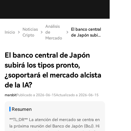
Análisis
Noticias
El banco central
Inicio
de
Cripto
de Japón subi...
Mercado
El banco central de Japón
subirá los tipos pronto,
¿soportará el mercado alcista
de la IA?
marsbit
Publicado a 2026-06-15
Actualizado a 2026-06-15
Resumen
**TL;DR** La atención del mercado se centra en
la próxima reunión del Banco de Japón (BoJ). Hi