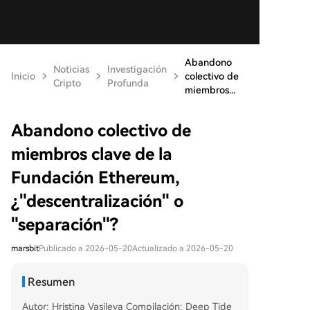
Abandono
Noticias
Investigación
Inicio
colectivo de
Cripto
Profunda
miembros...
Abandono colectivo de
miembros clave de la
Fundación Ethereum,
¿"descentralización" o
"separación"?
marsbit
Publicado a 2026-05-20
Actualizado a 2026-05-20
Resumen
Autor: Hristina Vasileva Compilación: Deep Tide