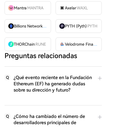
Mantra
MANTRA
Axelar
WAXL
Billions Network
BILL
PYTH (Pyth)
PYTH
THORChain
RUNE
Velodrome Finance
VELODROME
Preguntas relacionadas
¿Qué evento reciente en la Fundación
Q
Ethereum (EF) ha generado dudas
sobre su dirección y futuro?
¿Cómo ha cambiado el número de
Q
desarrolladores principales de