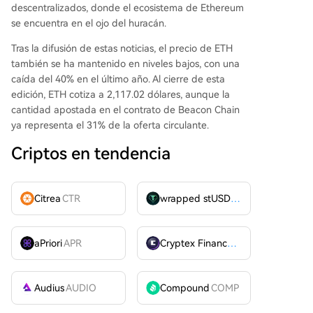
descentralizados, donde el ecosistema de Ethereum
se encuentra en el ojo del huracán.
Tras la difusión de estas noticias, el precio de ETH
también se ha mantenido en niveles bajos, con una
caída del 40% en el último año. Al cierre de esta
edición, ETH cotiza a 2,117.02 dólares, aunque la
cantidad apostada en el contrato de Beacon Chain
ya representa el 31% de la oferta circulante.
Criptos en tendencia
Citrea
CTR
wrapped stUSDT
WSTUSDT
aPriori
APR
Cryptex Finance
CTX
Audius
AUDIO
Compound
COMP