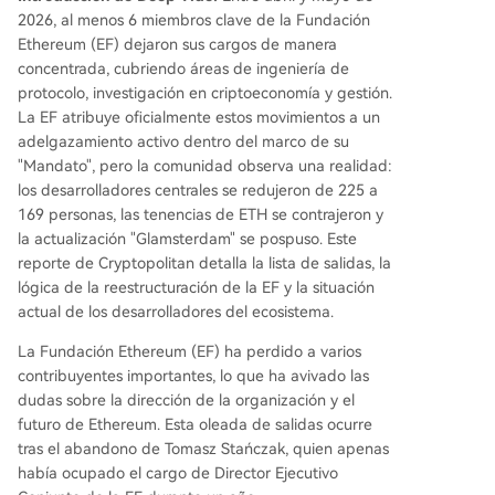
l último mes, aunque el ecosistema en general h
2026, al menos 6 miembros clave de la Fundación
a quedado rezagado frente a Solana en númer
Ethereum (EF) dejaron sus cargos de manera
o total. La EF continúa su reestructuración mient
concentrada, cubriendo áreas de ingeniería de
ras enfrenta un contexto desafiante: la presión r
protocolo, investigación en criptoeconomía y gestión.
egulatoria sobre proyectos descentralizados es
La EF atribuye oficialmente estos movimientos a un
alta, el precio de ETH ha caído un 40% en el últi
adelgazamiento activo dentro del marco de su
mo año y la fundación ha estado reduciendo sus
"Mandato", pero la comunidad observa una realidad:
reservas de ETH. Estos eventos han avivado el d
los desarrolladores centrales se redujeron de 225 a
ebate sobre el liderazgo, los mecanismos de coo
169 personas, las tenencias de ETH se contrajeron y
rdinación y el significado práctico de la "descent
la actualización "Glamsterdam" se pospuso. Este
ralización" para
...
reporte de Cryptopolitan detalla la lista de salidas, la
lógica de la reestructuración de la EF y la situación
actual de los desarrolladores del ecosistema.
La Fundación Ethereum (EF) ha perdido a varios
contribuyentes importantes, lo que ha avivado las
dudas sobre la dirección de la organización y el
futuro de Ethereum. Esta oleada de salidas ocurre
tras el abandono de Tomasz Stańczak, quien apenas
había ocupado el cargo de Director Ejecutivo