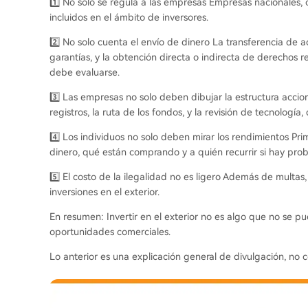
1️⃣ No solo se regula a las empresas Empresas nacionales, o
incluidos en el ámbito de inversores.
2️⃣ No solo cuenta el envío de dinero La transferencia de ac
garantías, y la obtención directa o indirecta de derechos r
debe evaluarse.
3️⃣ Las empresas no solo deben dibujar la estructura accio
registros, la ruta de los fondos, y la revisión de tecnología
4️⃣ Los individuos no solo deben mirar los rendimientos Pr
dinero, qué están comprando y a quién recurrir si hay pro
5️⃣ El costo de la ilegalidad no es ligero Además de multas
inversiones en el exterior.
En resumen: Invertir en el exterior no es algo que no se 
oportunidades comerciales.
Lo anterior es una explicación general de divulgación, no c