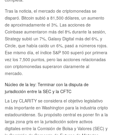
mpensas por uso. Ahora, el texto debe fusionars
e con la versión del Comité de Agricultura y ser v
Tras la noticia, el mercado de criptomonedas se
otado en el pleno del Senado antes del receso
disparó. Bitcoin subió a 81,500 dólares, un aumento
de agosto. Si no se aprueba este verano, la próx
de aproximadamente el 3%. Las acciones de
ima ventana de oportunidad podría no llegar ha
Coinbase aumentaron más del 8% durante la sesión,
sta 2030, lo que supone una carrera contra el tie
Strategy subió un 7%, Galaxy Digital más del 6%, y
mpo para una industria que lleva años esperand
Circle, que había caído un 6%, pasó a números rojos.
o claridad reg
...
Ese mismo día, el índice S&P 500 superó por primera
vez los 7,500 puntos, pero las acciones relacionadas
con criptomonedas superaron claramente al
mercado.
Núcleo de la ley: Terminar con la disputa de
jurisdicción entre la SEC y la CFTC
La Ley CLARITY se considera el objetivo legislativo
más importante en Washington para la industria cripto
estadounidense. Su propósito central es poner fin a la
larga zona gris en la jurisdicción sobre activos
digitales entre la Comisión de Bolsa y Valores (SEC) y