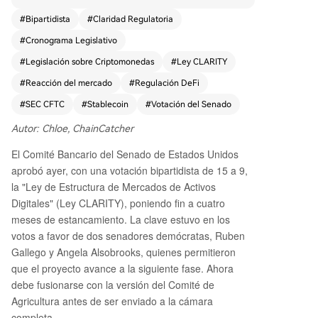
rincipal es resolver la larga disputa entre la SEC
#
Bipartidista
#
Claridad Regulatoria
y la CFTC sobre qué activos digitales son valores
#
Cronograma Legislativo
y cuáles son materias primas, y establecer reglas
para intercambios y custodios. La aprobación im
#
Legislación sobre Criptomonedas
#
Ley CLARITY
pulsó al mercado: Bitcoin subió un 3% y accione
#
Reacción del mercado
#
Regulación DeFi
s como Coinbase se dispararon. El proceso fue t
enso, y su avance dependió del apoyo de dos d
#
SEC CFTC
#
Stablecoin
#
Votación del Senado
emócratas clave. Sin embargo, advirtieron que s
Autor: Chloe, ChainCatcher
u voto final en el pleno del Senado no está gara
ntizado. Los principales obstáculos son la inclusi
El Comité Bancario del Senado de Estados Unidos
ón de una cláusula de ética sobre conflictos de i
aprobó ayer, con una votación bipartidista de 15 a 9,
nterés de funcionarios (exigida por los demócrat
la "Ley de Estructura de Mercados de Activos
as) y la necesidad de alcanzar 60 votos en el Se
Digitales" (Ley CLARITY), poniendo fin a cuatro
nado. Los analistas creen que estos puntos deb
meses de estancamiento. La clave estuvo en los
en resolverse antes de someterlo a votación en
votos a favor de dos senadores demócratas, Ruben
el pleno. La banca tradicional intentó bloquear l
Gallego y Angela Alsobrooks, quienes permitieron
a ley, oponiéndose a las disposiciones sobre sta
que el proyecto avance a la siguiente fase. Ahora
blecoins, pero no lo consiguió. El texto final prohí
debe fusionarse con la versión del Comité de
be que las stablecoins paguen intereses pasivos
Agricultura antes de ser enviado a la cámara
como una cuenta de ahorro, pero permite reco
completa.