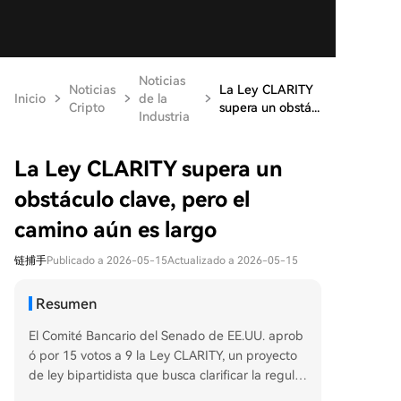
Noticias
Noticias
La Ley CLARITY
Inicio
de la
Cripto
supera un obstá...
Industria
La Ley CLARITY supera un
obstáculo clave, pero el
camino aún es largo
链捕手
Publicado a 2026-05-15
Actualizado a 2026-05-15
Resumen
El Comité Bancario del Senado de EE.UU. aprob
ó por 15 votos a 9 la Ley CLARITY, un proyecto
de ley bipartidista que busca clarificar la regula
ción del mercado de criptoactivos. Su objetivo p