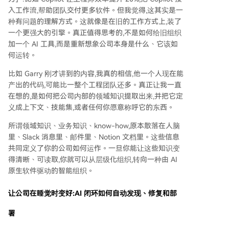
入工作流,帮助团队交付更多软件。但我觉得,这其实是一
种有问题的理解方式。这就像是在旧的工作方式上,装了
一个更强大的引擎。真正值得思考的,不是如何给旧组织
加一个 AI 工具,而是重新想象公司本身是什么、它该如
何运转。
比如 Garry 刚才讲到的内容,我真的相信,他一个人现在能
产出的代码,可能比一整个工程团队还多。真正让我一直
在想的,是如何把公司内部的领域知识提取出来,并把它定
义成上下文、技能集,或者任何你愿意称呼它的东西。
所谓领域知识、业务知识、know-how,原本散落在人脑
里、Slack 消息里、邮件里、Notion 文档里。这些信息
共同定义了你的公司如何运作。一旦你能让这些知识变
得清晰、可读取,你就可以从层级化组织,转向一种由 AI
原生软件驱动的智能组织。
让公司在睡觉时变好:AI 闭环如何自动发现、修复和部
署