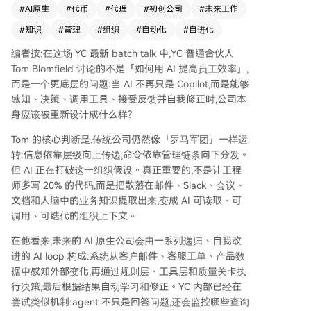
于：将散落在邮件、聊天、文档和人脑中的业务知
#
AI原生
#
代币
#
代理
#
初创公司
#
未来工作
识提取并转化为AI可读、可调用的“组织上下文”。
#
知识
#
管理
#
组织
#
自动化
#
自进化
系统通过传感器层（如客户邮件、产品数据）感知
外部变化，经过策略、工具和质量关卡自动决策与
编者按:在这场 YC 最新 batch talk 中,YC 普通合伙人
执行，并根据结果反馈持续学习和修正。例如，YC
Tom Blomfield 讨论的不是「如何用 AI 提高员工效率」,
内部已有agent能自动监控查询失败、分析原因、
而是一个更底层的问题:当 AI 不再只是 Copilot,而是能够
提交代码并部署修复，实现“在公司睡觉时持续优
感知、决策、调用工具、接受反馈并自我修正时,公司本
化”。 这意味着公司瓶颈将从“员工数量”转向“tok
身应该被重新设计成什么样?
en消耗量”与“组织知识质量”。中层管理的协调功
能将被AI大幅替代，个人贡献者（IC）和直接负责
Tom 的核心判断是,传统公司仍然像「罗马军团」一样运
人的角色则更为关键。 创始人需推动组织全面对AI
转:信息依靠层级向上传递,命令依靠管理链条向下分发。
可读：记录一切沟通与运营数据，并视其为核心资
但 AI 正在打破这一组织假设。真正重要的,不是让工程
产。在此基础上生成的软件可以是临时、可丢弃
师多写 20% 的代码,而是把散落在邮件、Slack、会议、
的，真正重要的是持续积累和迭代的业务上下文与
文档和人脑中的业务知识提取出来,变成 AI 可读取、可
技能集。 人类的作用将转向位于“公司大脑”的边
调用、可迭代的组织上下文。
缘，处理高风险、高情绪或高度陌生的现实世界交
在他看来,未来的 AI 原生公司会由一系列递归、自我改
互。最终，公司的目标不再是构建静态团队，而是
进的 AI loop 构成:系统从客户邮件、客服工单、产品数
打造一套能够自主学习和进化的智能系统。
据中感知外部变化,再通过规则层、工具层和质量关卡执
行决策,最后根据结果自动学习和修正。YC 内部已经在
尝试类似机制:agent 不只是回答问题,还会监控哪些查询