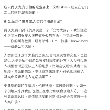
所以我认为,有价值的是业务上下文和 skills。建立在它们
之上的软件,是短暂的。
那么,在这个世界里,人类的作用是什么?
我认为,我们讨论的其实是一个「公司大脑」。我知道这
个房间里有很多人正在做类似的东西。中间那一部分
——你的所有数据、所有邮件、DM、技能、know-how
——就是公司大脑。
人类则位于这个大脑的边缘,负责与真实世界交互。也就
是说,人类是这个智能系统接触现实的地方。人类可以进
入模型暂时还无法进入的场景。比如会议现场,或者一些
新颖、复杂的情况。电话我本来想作为例子,但现在 AI
其实也很容易进入电话场景了。
更典型的是陌生情境、伦理判断、高风险时刻。比如一
个创始人来找我们,说他正在考虑和联合创始人分开。这
种真正高风险、高情绪浓度的时刻,你还是会希望有一个
人类在场。