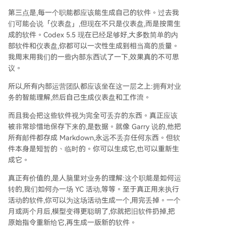
第三点是,每一个职能都应该能生成自己的软件。过去我
们可能会说「仪表盘」,但现在不只是仪表盘,而是按需生
成的软件。Codex 5.5 现在已经足够好,大多数简单的内
部软件和仪表盘,你都可以一次性生成到相当高的质量。
我周末用我们的一些内部东西试了一下,效果真的不可思
议。
所以,所有内部运营团队都应该坐在这一层之上:拥有对业
务的智能理解,然后自己生成仪表盘和工作流。
而且我会把这些软件视为完全可丢弃的东西。真正应该
被非常珍惜地保存下来的,是数据。就像 Garry 说的,他把
所有邮件都存成 Markdown,永远不丢弃任何东西。但软
件本身是短暂的、临时的。你可以生成它,也可以重新生
成它。
真正有价值的,是人脑里对业务的理解:这个职能是如何运
转的,我们如何办一场 YC 活动,等等。至于真正用来执行
活动的软件,你可以为这场活动生成一个,用完丢掉。一个
月或两个月后,模型变得更聪明了,你就把旧软件扔掉,把
原始指令重新给它,再生成一版新的软件。