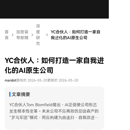
深
首
加密貨
度
YC合伙人：如何打造一家自
頁
幣新聞
研
我进化的AI原生公司
究
YC合伙人：如何打造一家自我进
化的AI原生公司
marsbit
發佈於 2026-05-20
更新於 2026-05-20
文章摘要
YC合伙人Tom Blomfield提出，AI正促使公司形态
发生根本性变革。未来公司不应再效仿层级森严的
“罗马军团”模式，而应构建为由递归、自我改进的
AI闭环构成的智能系统。 这种AI原生公司的核心在