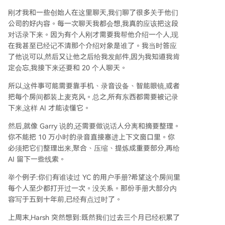
刚才我和一些创始人在这里聊天,我们聊了很多关于他们
公司的好内容。每一次聊天我都会想,我真的应该把这段
对话录下来。因为有个人刚才需要我帮他介绍一个人,现
在我甚至已经记不清那个介绍对象是谁了。我当时答应
了他说可以,然后又让他之后给我发邮件,因为我知道我肯
定会忘,我接下来还要和 20 个人聊天。
所以,这件事可能需要靠手机、录音设备、智能眼镜,或者
把每个房间都装上麦克风。总之,所有东西都需要被记录
下来,这样 AI 才能读懂它。
然后,就像 Garry 说的,还需要做说话人分离和摘要整理。
你不能把 10 万小时的录音直接塞进上下文窗口里。你
必须把它们整理出来,聚合、压缩、提炼成重要部分,再给
AI 留下一些线索。
举个例子:你们有谁读过 YC 的用户手册?希望这个房间里
每个人至少都打开过一次。没关系。那份手册大部分内
容写于五到十年前,已经有点过时了。
上周末,Harsh 突然想到:既然我们过去三个月已经积累了