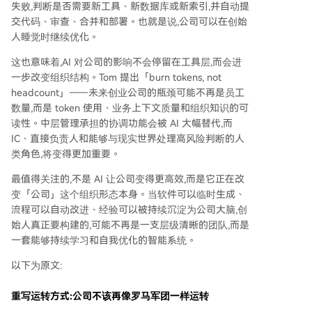
失败,判断是否需要新工具、新数据库或新索引,并自动提
交代码、审查、合并和部署。也就是说,公司可以在创始
人睡觉时继续优化。
这也意味着,AI 对公司的影响不会停留在工具层,而会进
一步改变组织结构。Tom 提出「burn tokens, not
headcount」——未来创业公司的瓶颈可能不再是员工
数量,而是 token 使用、业务上下文质量和组织知识的可
读性。中层管理承担的协调功能会被 AI 大幅替代,而
IC、直接负责人和能够与现实世界处理高风险判断的人
类角色,将变得更加重要。
最值得关注的,不是 AI 让公司变得更高效,而是它正在改
变「公司」这个组织形态本身。当软件可以临时生成、
流程可以自动改进、经验可以被持续沉淀为公司大脑,创
始人真正要构建的,可能不再是一支层级清晰的团队,而是
一套能够持续学习和自我优化的智能系统。
以下为原文:
重写运转方式:公司不该再像罗马军团一样运转