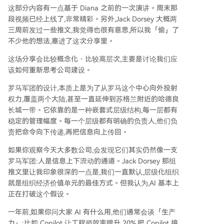
这部分内容有一点基于 Diana 之前的一次演讲。周末那
段视频已经上线了,非常精彩。另外,Jack Dorsey 大概两
三周前发过一些推文,我觉得也很有意思,所以我「偷」了
不少他的想法,塞进了这次分享里。
这场分享会比较概念化、比较高层次,主要是讨论我们应
该如何重新思考公司建设。
罗马军团的设计,本质上是为了从罗马这个中心向外投射
权力,覆盖两个大陆,甚至一直延伸到苏格兰附近的哈德良
长城一带。它依靠的是一种嵌套式层级结构,每一层都有
稳定的管理幅度。每一个层级都有明确的负责人,他们负
责把命令向下传递,再把信息向上传回。
如果你观察今天大多数公司,会发现它们其实仍然像一支
罗马军团:人是信息上下流动的通道。Jack Dorsey 那组
推文里让我印象很深的一点是,我们一直默认,层级化组织
就是组织经济价值单元的最佳方式。但我认为,AI 基本上
正在打破这个假设。
一年前,如果你问大家 AI 有什么用,他们通常会谈「生产
力」:比如 Copilot 让工程师效率提升 20%,把 Copilot 接