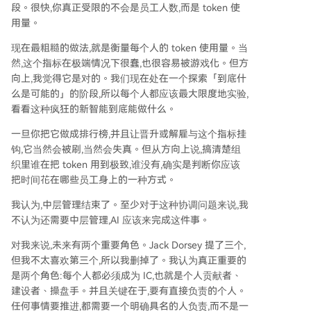
段。很快,你真正受限的不会是员工人数,而是 token 使
用量。
现在最粗糙的做法,就是衡量每个人的 token 使用量。当
然,这个指标在极端情况下很蠢,也很容易被游戏化。但方
向上,我觉得它是对的。我们现在处在一个探索「到底什
么是可能的」的阶段,所以每个人都应该最大限度地实验,
看看这种疯狂的新智能到底能做什么。
一旦你把它做成排行榜,并且让晋升或解雇与这个指标挂
钩,它当然会被刷,当然会失真。但从方向上说,搞清楚组
织里谁在把 token 用到极致,谁没有,确实是判断你应该
把时间花在哪些员工身上的一种方式。
我认为,中层管理结束了。至少对于这种协调问题来说,我
不认为还需要中层管理,AI 应该来完成这件事。
对我来说,未来有两个重要角色。Jack Dorsey 提了三个,
但我不太喜欢第三个,所以我删掉了。我认为真正重要的
是两个角色:每个人都必须成为 IC,也就是个人贡献者、
建设者、操盘手。并且关键在于,要有直接负责的个人。
任何事情要推进,都需要一个明确具名的人负责,而不是一