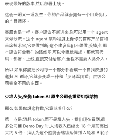
表现最好的版本,然后部署上线。
这会一遍又一遍发生。你的产品就会拥有一个自我优化
的产品循环。
客服也是一样。客户建议不断进来,你可以用一个 agent
来做分流。这个 agent 某种程度上像你的首席产品官和
首席技术官,它要做判断:这个建议我们不想做,丢掉;但那
个建议符合我们的路线图,可以今晚就完成。那就写代
码、部署、上线,直接交付给客户,全程不需要人类介入。
所以,如果你能把公司每一个部分都看成一个自我改进的
递归 AI 循环,它就会变成一种和「罗马军团式」层级公
司完全不同的东西。
少堆人头,多烧 token:AI 原生公司会重塑组织结构
那么,如果你想这样做,它意味着什么?
第一点是:消耗 token,而不是堆人头。我们现在看到,很
多公司到 Demo Day 时,人均收入已经比 18 个月前高出
大约 5 倍。我认为这个趋势会继续延伸到 A 轮和 B 轮阶