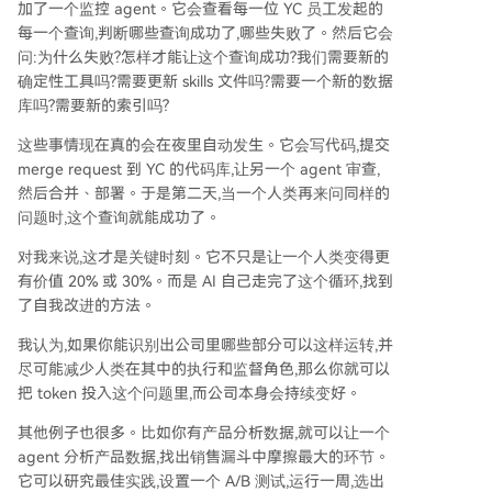
加了一个监控 agent。它会查看每一位 YC 员工发起的
每一个查询,判断哪些查询成功了,哪些失败了。然后它会
问:为什么失败?怎样才能让这个查询成功?我们需要新的
确定性工具吗?需要更新 skills 文件吗?需要一个新的数据
库吗?需要新的索引吗?
这些事情现在真的会在夜里自动发生。它会写代码,提交
merge request 到 YC 的代码库,让另一个 agent 审查,
然后合并、部署。于是第二天,当一个人类再来问同样的
问题时,这个查询就能成功了。
对我来说,这才是关键时刻。它不只是让一个人类变得更
有价值 20% 或 30%。而是 AI 自己走完了这个循环,找到
了自我改进的方法。
我认为,如果你能识别出公司里哪些部分可以这样运转,并
尽可能减少人类在其中的执行和监督角色,那么你就可以
把 token 投入这个问题里,而公司本身会持续变好。
其他例子也很多。比如你有产品分析数据,就可以让一个
agent 分析产品数据,找出销售漏斗中摩擦最大的环节。
它可以研究最佳实践,设置一个 A/B 测试,运行一周,选出