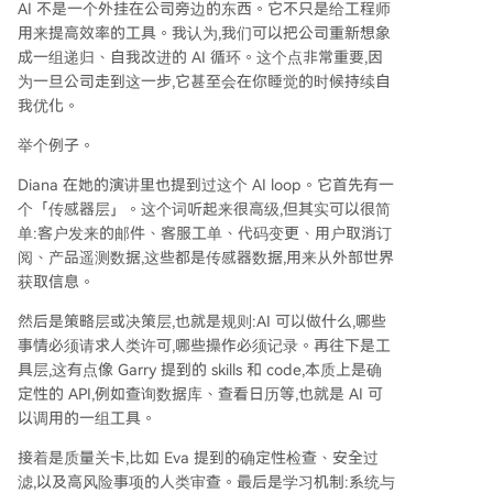
AI 不是一个外挂在公司旁边的东西。它不只是给工程师
用来提高效率的工具。我认为,我们可以把公司重新想象
成一组递归、自我改进的 AI 循环。这个点非常重要,因
为一旦公司走到这一步,它甚至会在你睡觉的时候持续自
我优化。
举个例子。
Diana 在她的演讲里也提到过这个 AI loop。它首先有一
个「传感器层」。这个词听起来很高级,但其实可以很简
单:客户发来的邮件、客服工单、代码变更、用户取消订
阅、产品遥测数据,这些都是传感器数据,用来从外部世界
获取信息。
然后是策略层或决策层,也就是规则:AI 可以做什么,哪些
事情必须请求人类许可,哪些操作必须记录。再往下是工
具层,这有点像 Garry 提到的 skills 和 code,本质上是确
定性的 API,例如查询数据库、查看日历等,也就是 AI 可
以调用的一组工具。
接着是质量关卡,比如 Eva 提到的确定性检查、安全过
滤,以及高风险事项的人类审查。最后是学习机制:系统与