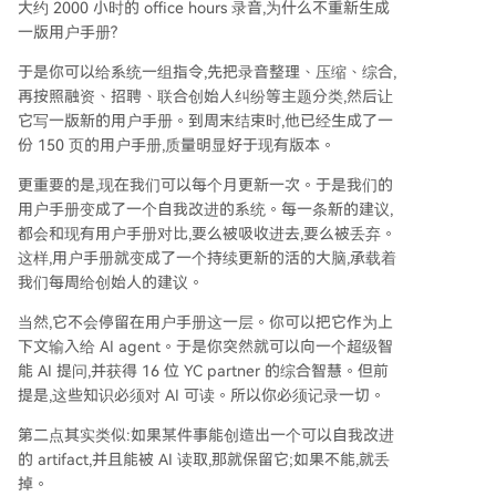
大约 2000 小时的 office hours 录音,为什么不重新生成
一版用户手册?
于是你可以给系统一组指令,先把录音整理、压缩、综合,
再按照融资、招聘、联合创始人纠纷等主题分类,然后让
它写一版新的用户手册。到周末结束时,他已经生成了一
份 150 页的用户手册,质量明显好于现有版本。
更重要的是,现在我们可以每个月更新一次。于是我们的
用户手册变成了一个自我改进的系统。每一条新的建议,
都会和现有用户手册对比,要么被吸收进去,要么被丢弃。
这样,用户手册就变成了一个持续更新的活的大脑,承载着
我们每周给创始人的建议。
当然,它不会停留在用户手册这一层。你可以把它作为上
下文输入给 AI agent。于是你突然就可以向一个超级智
能 AI 提问,并获得 16 位 YC partner 的综合智慧。但前
提是,这些知识必须对 AI 可读。所以你必须记录一切。
第二点其实类似:如果某件事能创造出一个可以自我改进
的 artifact,并且能被 AI 读取,那就保留它;如果不能,就丢
掉。