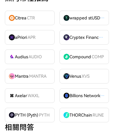
Citrea
CTR
wrapped stUSDT
WSTUSDT
aPriori
APR
Cryptex Finance
CTX
Audius
AUDIO
Compound
COMP
Mantra
MANTRA
Venus
XVS
Axelar
WAXL
Billions Network
BILL
PYTH (Pyth)
PYTH
THORChain
RUNE
相關問答