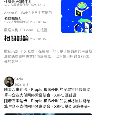
簡介 隨著創新領域的不斷演變，
什麼是 AGENT S
479 人學過
發佈於 2024.12.17
web3 技術和加密貨幣項目的出
現在塑造數字未來中扮演著關鍵
Agent S：Web3中自主互動的未
角色。在這個動態領域中，
來 介紹 在不斷演變的Web3和加
如何購買S
SPERO（標記為 SPERO,$$s$）
1.2k 人學過
發佈於 2025.01.14
密貨幣領域，創新不斷重新定義
是一個引起關注的項目。本文旨
個人如何與數字平台互動。
歡迎來到HTX.com！在這裡，購
在收集並呈現有關 SPERO 的詳
Agent S是一個開創性的項目，
買Sonic (S)變得簡單而便捷。跟
細信息，以幫助愛好者和投資者
相關討論
承諾通過其開放的代理框架徹底
2.7k 人學過
發佈於 2025.01.15
隨我們的逐步指南，放心開始您
理解其基礎、目標和在 web3 和
改變人機互動。Agent S旨在簡
的加密貨幣之旅。第一步：創建
加密領域內的創新。
化複雜任務，為人工智能（AI）
您的HTX帳戶使用您的 Email、
歡迎來到 HTX 社群。在這裡，您可以了解最新的平台發
SPERO,$$s$ 是什麼？
提供變革性的應用，鋪平自主互
手機號碼在HTX註冊一個免費帳
展動態並獲得專業的市場意見。 以下是用戶對 S (S)幣
SPERO,$$s$ 是加密空間中的一
動的道路。本詳細探索將深入研
戶。體驗無憂的註冊過程並解鎖
價的意見。
個獨特項目，旨在利用去中心化
究該項目的複雜性、其獨特特徵
所有平台功能。立即註冊第二
和區塊鏈技術的原則，創建一個
以及對加密貨幣領域的影響。 什
步：前往買幣頁面，選擇您的支
促進參與、實用性和金融包容性
麼是Agent S？ Agent S是一個
付方式信用卡/金融卡購買：使用
的生態系統。該項目旨在以新的
Sadii
突破性的開放代理框架，專門設
您的Visa或Mastercard即時購買
方式促進點對點互動，為用戶提
計用來解決計算機任務自動化中
2026-8-8
Sonic (S)。餘額購買：使用您
供創新的金融解決方案和服務。
随着万事达卡、Ripple 和 BVNK 的发展将区块链结
的三個基本挑戰： 獲取特定領域
HTX帳戶餘額中的資金進行無縫
SPERO,$$s$ 的核心目標是通過
知識：該框架智能地從各種外部
算与企业支付网络紧密结合，XRPL 基础设
交易。第三方購買：探索諸如
提供增強用戶體驗的工具和平台
知識來源和內部經驗中學習。這
随着万事达卡、Ripple 和 BVNK 的发展将区块链结
Google Pay或Apple Pay等流行
來賦能個人。這包括使交易方式
種雙重方法使其能夠建立豐富的
算与企业支付网络紧密结合，XRPL 基础设施备受关
支付方式以增加便利性。C2C購
更加靈活、促進社區驅動的倡
特定領域知識庫，提升其在任務
注。 万事达卡收购 BVNK 以及 Ripple 的 RLUSD 项
買：在HTX平台上直接與其他用
議，以及通過去中心化應用程序