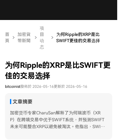
项
首
加密貨
目
为何Ripple的XRP是比
頁
幣新聞
动
SWIFT更佳的交易选择
态
为何Ripple的XRP是比SWIFT更
佳的交易选择
bitcoinist
發佈於 2026-05-16
更新於 2026-05-16
文章摘要
加密货币专家CharuSan解释了为何瑞波币（XR
P）在跨境交易中优于SWIFT系统，并预测SWIFT
未来可能整合XRP以避免被淘汰。他指出，SWIFT
流程繁琐缓慢，而XRP的ODL技术能在数秒内为银