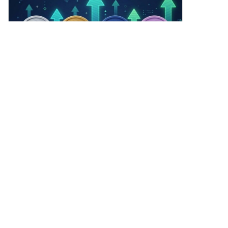
領域的創新。這些投資者的關注
無論是否匿名，重點仍然在於框
點通常與 SPERO 的使命一致
架的能力和潛力。 誰是Agent S
——優先考慮那些承諾社會技術
的投資者？ 由於Agent S在加密
進步、金融包容性和去中心化治
生態系統中相對較新，關於其投
理的項目。 這些投資者通常對不
資者和財務支持者的詳細信息並
僅提供創新產品，還對區塊鏈社
未明確記錄。缺乏對支持該項目
區及其生態系統做出積極貢獻的
的投資基礎或組織的公開見解，
項目感興趣。這些投資者的支持
引發了對其資金結構和發展路線
強化了 SPERO,$$s$ 作為快速發
圖的質疑。了解其支持背景對於
4
1
1
展的加密項目領域中的一個重要
評估該項目的可持續性和潛在市
競爭者。 SPERO,$$s$ 如何運
場影響至關重要。 Agent S如何
作？ SPERO,$$s$ 採用多面向的
運作？ Agent S的核心是尖端技
云币创势
框架，使其與傳統的加密貨幣項
術，使其能夠在多種環境中有效
2026-8-8
目區別開來。以下是一些突顯其
運作。其運營模型圍繞幾個關鍵
宏观数据联动策略：非农利好将BTC推升至近65352
獨特性和創新的關鍵特徵： 去中
特徵構建： 類人計算機互動：該
后，原文判断该位与当前走势构成关键判定区。现
心化治理：SPERO,$$s$ 整合了
框架提供先進的AI規劃，力求使
去中心化治理模型，賦予用戶積
BTC报65007，距此位仅0.5%，策略核心在于站稳
與計算機的互動更加直觀。通過
5
按讚
分享
極參與決策過程的權力，關於項
65200则日内偏多，跌破则回踩64000支撑带。
模仿人類在任務執行中的行為，
目的未來。這種方法促進了社區
承諾提升用戶體驗。 敘事記憶：
成員之間的擁有感和責任感。 代
用於利用高級經驗，Agent S利
区块小宝
幣實用性：SPERO,$$s$ 使用其
用敘事記憶來跟蹤任務歷史，從
2026-8-8
自己的加密貨幣代幣，旨在在生
而增強其決策過程。 情節記憶：
出现了明显的下跌趋势。这可能与市场对新监管政
態系統內部提供多種功能。這些