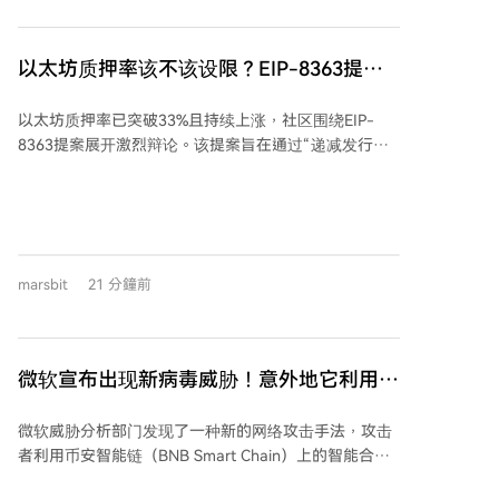
致命漏洞。这凸显了AI在安全领域的双刃剑效应：既加
速漏洞发现与修复，也可能被攻击方用于更快地利用漏
洞。 Coldcard攻击事件中，一个存在五年的密钥生成缺
以太坊质押率该不该设限？EIP-8363提案
陷导致资金被大量转移，相关钱包地址仍持有约3600万
掀起激烈辩论
美元比特币。事件暴露了自我托管的风险，并有分析认
以太坊质押率已突破33%且持续上涨，社区围绕EIP-
为AI可能已参与其中，使得安全修复窗口期被压缩。 目
8363提案展开激烈辩论。该提案旨在通过“递减发行燃
前比特币价格低位震荡，市场担心后续冲击。这场由AI
烧”机制，在质押率达到约50%时完全燃烧掉共识奖励，
驱动的高强度审计，可能只是比特币生态深度安全排查
从而限制质押率、防止过度中心化并保护非质押ETH持
的开端。
有者免受稀释。 支持者认为此举能增强ETH的货币属
性，为其提供实际的供应上限，并抑制大型质押者垄
断。反对者则警告，这会破坏已成为DeFi基准利率的质
marsbit
21 分鐘前
押收益率，影响借贷等市场，并可能因收益依赖转向
MEV而加剧中心化，同时危及独立质押者的生存空间。
目前提案处于讨论阶段，尚未获批。争论核心在于以太
坊是否为安全支付过高成本，以及此方案是否值得带来
微软宣布出现新病毒威胁！意外地它利用替
的阵痛。无论结果如何，这都将深刻影响以太坊未来经
代币网络
济模型的走向。
微软威胁分析部门发现了一种新的网络攻击手法，攻击
者利用币安智能链（BNB Smart Chain）上的智能合约
来分发恶意软件指令。 这种方法被称为"EtherHiding"。