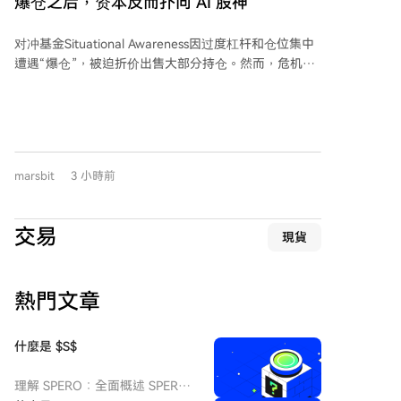
爆仓之后，资本反而扑向"AI 股神"
力。 对于长期主义，他以亚马逊、马斯克为例，说明在
稳固基础上延伸扩展是最佳成长战略。他分享了十条人
对冲基金Situational Awareness因过度杠杆和仓位集中
生准则，包括聚焦心智、珍惜时间、独立思考、信守承
遭遇“爆仓”，被迫折价出售大部分持仓。然而，危机后
诺等，强调通过持续学习与守信应对不确定性。 针对近
硅谷投资者反应热烈，将其视为“逢低买入”机会并表达
期出售少量比特币的争议，Saylor解释这是为打破市场
追加投资意愿，红杉资本等机构公开力挺创始人
关于其无法出售的谣言，证明公司可通过比特币升值覆
Leopold Aschenbrenner。硅谷文化倾向于奖励对变革
盖股息，维护股东利益。他预测比特币未来表现将超越
性技术的判断，而华尔街则更关注风险调整后的回报，
标普500指数，建议年轻人定期投资比特币并使用AI工
此次事件凸显了两地投资理念的深层分歧。 华尔街视此
具提升自己。 最后，他透露成年后深入学习应用统计学
marsbit
3 小時前
事件为过度杠杆的经典风险案例，部分机构早期已因仓
和历史（如《文明的故事》）对其影响深远，这让他认
位集中或经验不足拒绝为其提供服务。尽管
识到货币贬值是历史常态，并从中获得应对挑战的智
Aschenbrenner已清除全部杠杆并称之为“无价的教
慧。
交易
現貨
训”，但要恢复高回报仍需未来重新获得华尔街的杠杆支
持。与此同时，专注AI的对冲基金赛道整体波动剧烈，
上月多家大型基金也因AI股票抛售而出现亏损。
熱門文章
什麼是 $S$
理解 SPERO：全面概述 SPERO