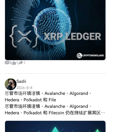
執行中的表現。 長期任務規劃：
戶交易。HTX 場外交易 (OTC) 購
目持续扩展受监管支付生态
（dApps）創造金融機會的途
Agent S採用經驗增強的分層規
買：為大量交易者提供個性化服
徑。SPERO,$$s$ 的基本願景圍
劃，這是一種戰略方法，可以有
務和競爭性匯率。第三步：存儲
繞包容性展開，旨在彌合傳統金
效地分解和執行複雜任務。此特
您的Sonic (S)購買Sonic (S)後，
融中的差距，同時利用區塊鏈技
徵顯著提升了其高效和有效地管
將其存儲在您的HTX帳戶中。您
術的優勢。 誰是 SPERO,$$s$ 的
理多個子任務的能力。 處理動
也可以透過區塊鏈轉帳將其發送
創建者？ SPERO,$$s$ 的創建者
態、不均勻的界面：該項目引入
到其他地址或者用於交易其他加
身份仍然有些模糊，因為公開可
了代理-計算機界面（ACI），這
密貨幣。第四步：交易Sonic (S)
用的資源對其創始人提供的詳細
是一種創新的解決方案，增強了
在HTX的現貨市場輕鬆交易Sonic
背景信息有限。這種缺乏透明度
代理和用戶之間的互動。利用多
(S)。前往您的帳戶，選擇交易
可能源於該項目對去中心化的承
模態大型語言模型（MLLMs），
對，執行交易，並即時監控。
5
1
1
諾——這是一種許多 web3 項目
Agent S能夠無縫導航和操作各
HTX為初學者和經驗豐富的交易
所共享的精神，優先考慮集體貢
種圖形用戶界面。 通過這些開創
者提供了友好的用戶體驗。
獻而非個人認可。 通過將討論重
性特徵，Agent S提供了一個強
心放在社區及其共同目標上，
Sadii
大的框架，解決了自動化人機互
SPERO,$$s$ 體現了賦能的本
2026-8-8
動中涉及的複雜性，為AI及其他
質，而不特別突出某些個體。因
尽管市场环境谨慎，Avalanche、Algorand、
領域的無數應用奠定了基礎。 誰
此，理解 SPERO 的精神和使命
Hedera、Polkadot 和 File
是Agent S的創建者？ 儘管
比識別單一創建者更為重要。 誰
尽管市场环境谨慎，Avalanche、Algorand、
Agent S的概念根本上是創新
是 SPERO,$$s$ 的投資者？
Hedera、Polkadot 和 Filecoin 仍在持续扩展其区块
的，但有關其創建者的具體信息
SPERO,$$s$ 得到了來自風險投
仍然難以捉摸。創建者目前尚不
链生态系统。 投资者仍然关注开发活动、应用普及
資家到天使投資者的多樣化投資
清楚，這突顯了該項目的初期階
和基础设施，而非短期价格波
者的支持，他們致力於促進加密
段或戰略選擇將創始成員保密。