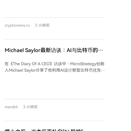
攻击者首先入侵合法网站，并在其上植入虚假的验证码
（CAPTCHA）页面。当用户访问这些页面时，会被诱导
按下Windows+R键打开运行对话框，然后粘贴
（Ctrl+V）并执行攻击者预先准备的恶意命令。用户会
cryptonews.ru
2 小時前
在不知情的情况下，直接从BNB智能链的智能合约中
（通过RPC网关）获取并执行攻击指令，而非传统的由
攻击者控制的中心化服务器。 微软指出，这种手法在名
为"ClickFix"和"TerminalFix"的社会工程学攻击活动中尤
Michael Saylor最新访谈：AI与比特币的
为常见，这些活动每天针对全球成千上万的企业和个人
“财富逻辑”
设备。 利用区块链基础设施作为攻击链的一部分，使得
在《The Diary Of A CEO》访谈中，MicroStrategy创始
攻击者能够通过分布式、公开的架构更新指令，而不是
人Michael Saylor分享了他利用AI设计新型比特币优先股
依赖单一的中心服务器。这为攻击提供了一种新的隐蔽
并成功融资150亿美元的经历，以此建议年轻人应学会
性，可能使得安全人员更难检测和彻底摧毁其恶意基础
引导AI解决前所未有的问题，而非与机器竞争。他强
设施。
调，法定货币因通胀持续贬值，而比特币是优于黄金、
房地产的长期储值资产，因其全球普适、稀缺且不可剥
夺。 Saylor指出，AI将极大丰富消费品，但对稀缺资产
marsbit
3 小時前
（如豪宅、顶级公司股权、比特币）的追求永存。他建
议年轻人应学习处于“S曲线”爆发初期的数字智能与数
字资产领域，避免从事易被AI取代的传统职业（如医
生、律师），而应专注于提出创新性问题并构建稀缺能