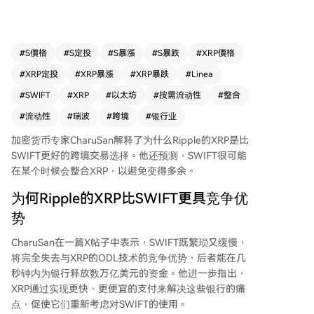
行释放数万亿美元资金，实现更快速、低成本的支
付，促使银行重新考虑使用SWIFT。CharuSan认
为XRP将迅速而非逐步占领市场，并提到银行主要
软件已与瑞波集成，技术路径已就绪。 他进一步
#
S價格
#
S定投
#
S暴漲
#
S暴跌
#
XRP價格
表示，SWIFT面临的关键选择是：将XRP作为流动
#
XRP定投
#
XRP暴漲
#
XRP暴跌
#
Linea
性层整合以保持竞争力，或仅作为消息服务而逐渐
丧失金融权威。尽管SWIFT正与ConsenSys及多家
#
SWIFT
#
XRP
#
以太坊
#
按需流动性
#
整合
银行合作在以太坊二层网络Linea开发分布式账
#
流动性
#
瑞波
#
跨境
#
银行业
本，以拓展至执行层，但CharuSan指出Linea仅限
于消息和资产转移试验，并非流动性工具，且依赖
加密货币专家CharuSan解释了为什么Ripple的XRP是比
以太坊网络验证会产生成本，无法与XRP在跨境支
SWIFT更好的
跨境交易
选择。他还预测，SWIFT很可能
付中竞争。他强调，若SWIFT不与瑞波达成协议并
在某个时候会整合XRP，以避免变得多余。
整合XRP，将注定衰落。截至发稿，XRP价格约为
为何Ripple的XRP比SWIFT更具竞争优
1.41美元，24小时内下跌超4%。
势
CharuSan在一篇
X帖子
中表示，SWIFT既繁琐又缓慢，
将完全失去与
XRP的ODL技术
的竞争优势，后者能在几
秒钟内为银行释放数万亿美元的资金。他进一步指出，
XRP通过实现更快、更便宜的支付来解决这些银行的痛
点，促使它们重新考虑对SWIFT的使用。