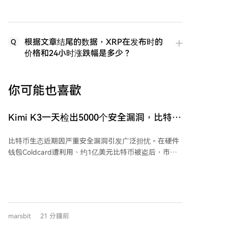
根据文章结尾的数据，XRP在发布时的
Q
价格和24小时涨跌幅是多少？
你可能也喜歡
Kimi K3一天检出5000个安全漏洞，比特币
生态安全告急？
比特币生态近期因严重安全漏洞引发广泛担忧。在硬件
钱包Coldcard遭利用、约1亿美元比特币被盗后，市场
情绪紧张。与此同时，一群比特币开发者志愿者团队使
用AI工具Kimi K3，在24小时内对近400个项目进行了大
规模安全审计，竟检出近5000个安全漏洞，其中包括85
个致命级和635个高危漏洞，团队形容整体安全状况“极
度糟糕”。 此次审计由全球16名成员轮班进行，每天算
marsbit
21 分鐘前
力成本约1万美元，效率惊人，平均每小时就发现一个