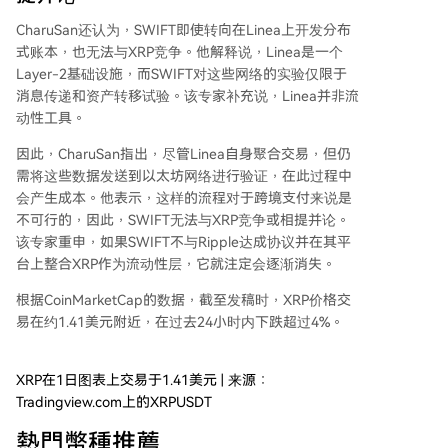
CharuSan还认为，SWIFT即使转向在Linea上开发分布
式账本，也无法与XRP竞争。他解释说，Linea是一个
Layer-2基础设施，而
SWIFT对这些网络的实验
仅限于
消息传递和资产转移试验。该专家补充说，Linea并非流
动性工具。
因此，CharuSan指出，尽管Linea自身聚合交易，但仍
需将这些数据发送到
以太坊网络
进行验证，在此过程中
会产生成本。他表示，这样的流程对于跨境支付来说是
不可行的，因此，SWIFT无法与XRP竞争或相提并论。
该专家重申，如果SWIFT不与Ripple达成协议并在其平
台上整合XRP作为流动性层，它就注定会逐渐消失。
根据CoinMarketCap的
数据
，截至发稿时，XRP价格交
易在约1.41美元附近，在过去24小时内下跌超过4%。
XRP在1日图表上交易于1.41美元 | 来源：
Tradingview.com上的XRPUSDT
熱門幣種推薦