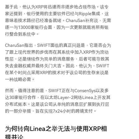
基于此，他认为XRP将迅速而非逐步地占领市场。该专
家还提到，银行使用的主要软件已经
与Ripple集成
，这
意味着技术路径已经准备就绪。CharuSan补充说，无需
逐一与13000家银行会面，因为一次更新就能将所有银
行整合到系统中。
CharuSan指出，SWIFT面临的真正问题是，它是否会为
了跟上现代世界的步伐而在其系统中加入XRP作为流动
性层，还是继续作为简单的消息服务，后者可能导致其
失去金融权威并最终关门大吉。因此，他认为，SWIFT
在某个时间点
采用XRP的技术
对于该公司的生存来说是
一种战略必需。
然而，值得注意的是，SWIFT正在与ConsenSys以及多
达30家银行合作，在以太坊Layer-2网络Linea上开发其
分布式账本。这是该公司从单纯的消息层扩展到执行层
的一部分举措，旨在实现7x24小时的跨境支付。
为何转向Linea之举无法与使用XRP相
提并论