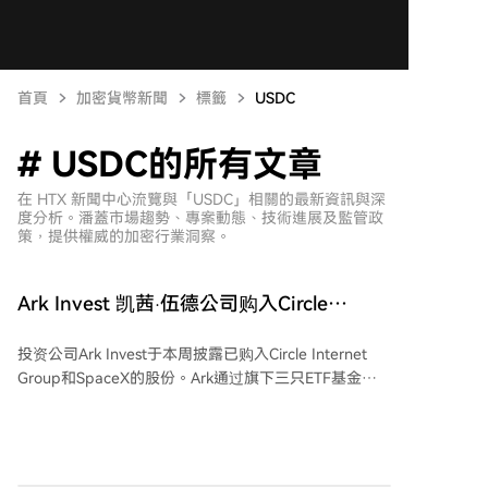
首頁
加密貨幣新聞
標籤
USDC
# USDC的所有文章
在 HTX 新聞中心流覽與「USDC」相關的最新資訊與深
度分析。潘蓋市場趨勢、專案動態、技術進展及監管政
策，提供權威的加密行業洞察。
Ark Invest 凯茜·伍德公司购入Circle
Internet Group和SpaceX股票
投资公司Ark Invest于本周披露已购入Circle Internet
Group和SpaceX的股份。Ark通过旗下三只ETF基金以
约1730万美元购入了27.3343万股Circle股票，Circle是
稳定币USDC的发行方，其在旗舰基金ARKK中的持仓比
例现为3.68%，约合2.234亿美元。此外，Ark还通过多
只基金以近2000万美元购入了18.183万股SpaceX股