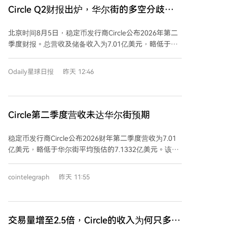
量翻倍，活跃钱包数量增长24%至700万个。 支付网络
Circle Q2财报出炉，华尔街的多空分歧有
施的战略步骤。这笔投资旨在让三星不仅能控制用户界
年度交易量增长76%至147亿美元，合作金融机构达175
面，还能掌握未来生态系统的基础技术。 目前，韩国正
答案了吗？
家。公司将于9月16日公开其区块链Arc，已获得
在制定《数字资产基本法》，以规范稳定币的交易、托
北京时间8月5日，稳定币发行商Circle公布2026年第二
BlackRock、Visa等机构作为验证节点，并计划开展资产
管和发行，但通过时间尚未确定。与此同时，韩国稳定
季度财报。总营收及储备收入为7.01亿美元，略低于市
代币化等项目。Circle维持USDC年增长40%的长期预
币外流已持续18个月。
场预期，但环比扭转了下降趋势。净利润4800万美元高
测，上调2026年其他收入预期至3.1-3.3亿美元。
于预期。然而，核心稳定币USDC在季末出现流通量收
Odaily星球日报
昨天 12:46
缩，市场份额也略有下滑。 财报亮点与隐忧并存：一方
面，核心盈利指标RLDC利润率保持高位，显示成本控
制有效；全年其他收入指引因计入ARC代币预售收入而
大幅上调。另一方面，公司收入仍高度依赖USDC的储
Circle第二季度营收未达华尔街预期
备利息收入。 业务进展方面，Arc网络宣布将于9月16日
上线，并获得了贝莱德、Visa等传统金融机构的支持；
稳定币发行商Circle公布2026财年第二季度营收为7.01
支付网络CPN的交易额和接入机构数持续增长。此外，
亿美元，略低于华尔街平均预估的7.1332亿美元。该季
Circle还获得了美国OCC的联邦信托银行牌照。 此前，
度总收入与储备收益同比增长7%，来自持续运营的净利
华尔街对Circle估值存在分歧：摩根士丹利因担忧其收入
润为4800万美元，同比大幅增长。尽管业绩未达预期，
cointelegraph
昨天 11:55
模式单一而下调评级，TD Cowen则看好其平台化布局
其股价在盘前交易中仍上涨5.7%。 报告显示，其储备收
而给予买入评级。本季财报显示，Circle的平台化基础设
入达6.68亿美元，同比增长5%，主要得益于其稳定币
施建设（如Arc、CPN）正在稳步推进并取得实质进展，
USDC的平均流通量增长了25%。目前USDC以720亿美
但能否成功转化为可持续的非利息收入，仍需后续季度
元的流通量位列全球第二。 同时，Circle宣布其Arc区块
交易量增至2.5倍，Circle的收入为何只多了
观察验证。