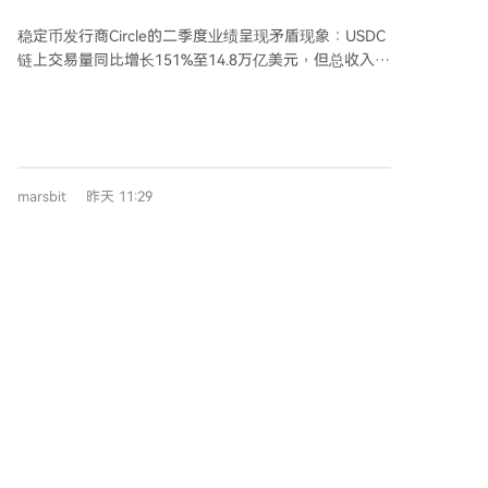
链公网主网计划于9月16日上线，已获得超过100个生态
7%？
和机构建设者支持。其创始验证者团队包括贝莱德、万
稳定币发行商Circle的二季度业绩呈现矛盾现象：USDC
事达卡、Visa等多家知名机构。 公司管理层提高了对当
链上交易量同比增长151%至14.8万亿美元，但总收入及
前财年多项关键指标的预期，其中其他收入（包含Arc代
储备收入仅增长7%至7.01亿美元。核心原因在于其商业
币预售收入）指引大幅上调至3.1亿至3.3亿美元。此次
模式——收入主要取决于平均USDC流通量及储备回报
业绩发布正值稳定币市场整体供应量出现下滑的时期。
率，而非交易量。 具体而言，平均USDC流通量同比增
尽管USDC供应增长停滞，但其在链上结算中仍占据主
长25%，但储备回报率下降66个基点，导致储备收入
导地位，处理了高达15.6万亿美元调整后链上转账量的
（占总收入九成以上）仅微增约5%。这好比存款规模扩
72%。
marsbit
昨天 11:29
大，但单美元收益下降。 收入还需扣除分销等成本。扣
除后指标（RLDC）增速快于总收入，利润率有所提
升，但后续运营费用增长23%，使得调整后EBITDA仅增
长8%。环比看，收入与流通量基本持平，调整后
Dinari公司发布标普500指数所有成分股的
EBITDA甚至下降，反映新增投入尚未转化为利润。 此
代币化版本
外，Circle公布了支付网络、Arc主网等新业务进展，但
美国公司Dinari宣布成为美国首个允许国内投资者通过
这些网络指标或服务数量目前尚未形成可观的独立收
自托管钱包，使用USDC交易超过700种代币化股票的平
入。本期业绩本质上仍由USDC存量、储备收益和成本
台。该公司通过与Circle合作，使美国个人和企业能够直
结构决定，交易活跃度需经过这两层结构过滤才能体现
接在区块链上买卖标普500指数中的所有证券，每种代
在收入表上。
币化股票（dShares）均由相应底层资产支持。 代币化
股票已引起加密社区及传统金融巨头（如摩根大通和高
盛）的广泛关注。今年7月，美国存管信托与清算公司