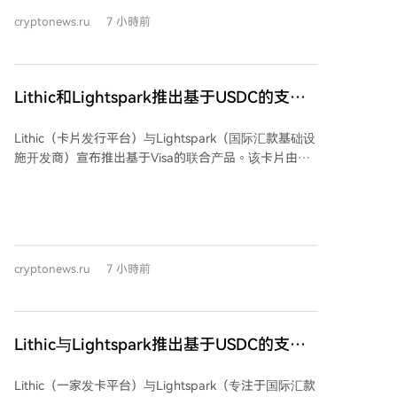
票。 Circle第二季度财报显示其收入增长7%，达7.01亿
cryptonews.ru
7 小時前
美元，流通中的USDC规模增长19%至733亿美元。尽管
SpaceX同期收入增长92%至78亿美元，但其股价下跌
了13.61%，主要原因是季度支出超过184亿美元。公司
表示高支出用于拓展人工智能能力，而埃隆·马斯克预计
Lithic和Lightspark推出基于USDC的支付
公司收入将在2029-2030年间达到1万亿美元。
卡
Lithic（卡片发行平台）与Lightspark（国际汇款基础设
施开发商）宣布推出基于Visa的联合产品。该卡片由
Lead Bank发行，并以USDC进行结算。 结算机制直接
集成于Lightspark平台。用户资金以稳定币形式存储，
并在支付时自动兑换为当地货币。这使得新产品能够利
用与该公司整个支付网络相同的结算基础设施。 Lithic
的Authorization Intelligence系统负责处理交易，该系
cryptonews.ru
7 小時前
统将支付授权、设备验证和反欺诈功能统一整合到可编
程的基础架构中。
Lithic与Lightspark推出基于USDC的支付
卡
Lithic（一家发卡平台）与Lightspark（专注于国际汇款