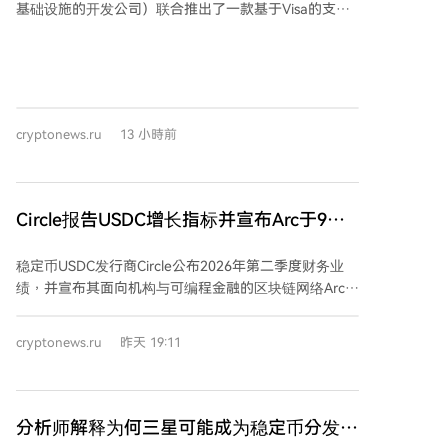
基础设施的开发公司）联合推出了一款基于Visa的支付
卡产品。该卡由Lead Bank发行，并采用美元稳定币
USDC进行结算。 USDC结算机制直接集成在Lightspark
平台内。用户的资金以稳定币形式存储，并在支付时自
动兑换为当地货币。这使得新产品能够利用与
Lightspark整个支付网络相同的结算基础设施。 Lithic
cryptonews.ru
13 小時前
则通过其Authorization Intelligence系统负责交易处
理。该系统将支付授权、设备验证和反欺诈保护功能整
合在单一的可编程基础设施中。 简而言之，此次合作推
出了一款以USDC为底层结算资产的Visa卡，结合了
Circle报告USDC增长指标并宣布Arc于9月
Lightspark的实时兑换结算能力和Lithic的智能风控与交
16日正式上线主网
易处理平台。
稳定币USDC发行商Circle公布2026年第二季度财务业
绩，并宣布其面向机构与可编程金融的区块链网络Arc将
于9月16日正式上线主网。 财务数据显示，本季度
USDC流通量达733亿美元，链上交易量同比增长151%
cryptonews.ru
昨天 19:11
至14.8万亿美元。公司总收入及储备收益为7.01亿美
元，净利润4800万美元。 Arc网络的首批验证者包括贝
莱德、Visa、万事达卡、ICE、DTCC、渣打银行和
Galaxy等全球顶尖金融机构。Circle强调这是一种由使
分析师解释为何三星可能成为稳定币分发领
用者共同维护的新区块链基础设施模式。相关合作方