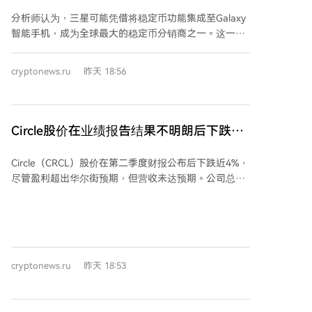
域的未来领导者
面，贝莱德计划在Arc上部署BUIDL基金，DTCC正探索
分析师认为，三星可能凭借将稳定币功能集成至Galaxy
资产代币化，纽约梅隆银行与渣打银行则在测试托管及
智能手机，成为全球最大的稳定币分销商之一。这一观
结算集成。 监管进展上，Circle获得了美国货币监理署
点是在三星宣布其Samsung Wallet将支持稳定币后提出
的最终批准，将成立Circle National Trust，未来可能自
的。 专家指出，三星的主要优势并非技术本身，而是其
cryptonews.ru
昨天 18:56
主管理USDC储备金。同时，其支付网络年化交易量环
触达数亿潜在用户的能力。在Galaxy Unpacked 2026
比增长76%，达147亿美元。 USDC继续扩大应用，在6
活动上，三星宣布Samsung Wallet将原生支持稳定币，
月份占据了稳定币交易量的近70%，市场占有率为
该功能将覆盖超过8亿台Galaxy设备，使用户无需单独
27%。Circle近期达成了多项重要合作，包括与纽约梅隆
的钱包或交易所即可进行支付和存储数字资产。 分析师
Circle股价在业绩报告结果不明朗后下跌，
银行托管平台集成、通过Grupo Bind进入阿根廷市场、
强调，吸引他们的正是其庞大的潜在用户规模，而非技
因营收未达预期
与日本JCB合作以及探索接入韩国Kakao支付系统。 此
术服务能力。Areta公司董事约瑟夫·郭表示，此举可能
Circle（CRCL）股价在第二季度财报公布后下跌近4%，
外，Circle重点发展的“智能体经济”生态增长迅速，其
使三星成为稳定币市场的关键参与者，尤其是像USDC
尽管盈利超出华尔街预期，但营收未达预期。公司总收
Agent Stack平台已上线超900项付费服务，99.3%的协
这类稳定币的“主导分销商”。他认为，当前加密行业的
入及储备收益为7.01亿美元，同比增长7%；持续经营利
议支付使用USDC。基于新产品、机构整合及AI智能体
主要问题在于吸引新用户，而分销是最稀缺的资源，三
润为4800万美元，去年同期为亏损。 USDC流通量同比
基础设施的强劲预期，公司将2026年服务与基础设施收
星正拥有巨大优势。 Solstice联合创始人本·纳达雷斯基
增长19%至733亿美元，季度平均流通量达765亿美元。
入预测大幅上调至3.1-3.3亿美元。
也认为，三星的举措可加速数字资产的大规模采用，将
区块链网络交易额激增151%至14.8万亿美元。但储备资
稳定币集成到人们日常用于银行卡和支付的应用程序
产收益率下降66个基点至3.5%，限制了收益增长。订阅
中，能显著降低新用户的入门门槛。 此外，分析师注意
cryptonews.ru
昨天 18:53
与服务收入增长41%至3400万美元。 运营费用因剔除去
到，集成稳定币只是三星更广泛战略的一部分。三星
年IPO相关成本后下降56%，但经调整后仍增长23%。公
SDS首席执行官李俊熙表示，公司投资韩国最大加密货
司增加了对AI系统及新产品的投资。平台内USDC持有
币交易所Upbit的运营商Dunamu是发展数字资产基础设