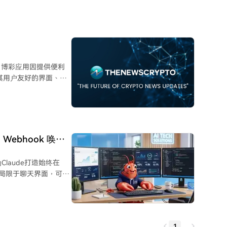
和内卷，真正的价值高
的界面。 尽管市
证券管辖，导致主要产品
司带来了机会。 最
口的垄断价值被低估。
的手指落在谁的按钮
。博彩应用因提供便利
悉的操作界面之后。
其用户友好的界面、广
和盘中投注功能。
以其流畅的投注体验、丰富的投注
安全的支付方式。此
、Webhook 唤醒
个性化推荐以及更强大
Claude打造始终在
合了友好界面、丰富的
再局限于聊天界面，可直
 请务必负责
，支持更深度的代码执行
！
件触发，增强自动化响应
升Claude在复杂任
1