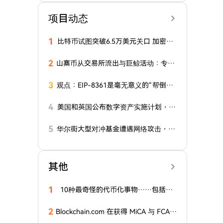
项目动态
1
比特币试图突破6.5万美元关口 加密货
币市场发生了什么
2
山寨币从交易所流出与巨鲸活动：专家
称熊市周期进入最后阶段
3
观点：EIP-8361是毫无意义的“帮倒
忙”，以太坊不应自断双臂
4
美国和英国公布数字资产实施计划，旨
在升级金融体系
5
华尔街大型对冲基金遭遇网络攻击，加
密货币市场表现稳定
其他
1
10种最奇怪的代币化事物……包括放
屁
2
Blockchain.com 在获得 MiCA 与 FCA
批准后，又赢得开曼群岛托管牌照