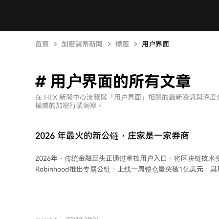
首頁
加密貨幣新聞
標籤
用户界面
# 用户界面的所有文章
在 HTX 新聞中心流覽與「用户界面」相關的最新資訊與深
權威的加密行業洞察。
2026 年最火的新公链，庄家是一家券商
2026年，传统金融巨头正通过掌控用户入口，将区块链技术
Robinhood推出专属公链，上线一周锁仓量突破1亿美元，
悄然接入DeFi世界。与此同时，Kraken收购代币化股票发行方Bac
与Telegram合作，将美股代币推向其庞大的全球用户，尤
传统金融壁垒的便捷渠道。 这一轮资产代币化的核心变化在于“真资产”上链。新的
技术标准使得股票拆分、分红和链上投票成为可能，代币化