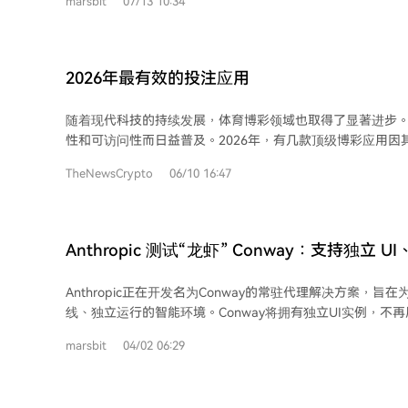
marsbit
07/13 10:34
金融效用。然而，产业链中公链和发行方的角色趋于同质化
地转向了直接面向用户的分发入口——即谁掌握了用户点击“买入”
场快速增长，但监管仍是关键挑战。SEC明确链上股票仍属
暂时无法进入美国市场。这反而给一些专注于合规架构的小型公
2026年最有效的投注应用
终，文章指出，资产上链的技术故事可能被高估，而用户入
未来，随着链条和资产越发同质化，最稀缺的资源将是用户
随着现代科技的持续发展，体育博彩领域也取得了显著进步
上。用户无需理解区块链，金融巨头正将复杂技术隐藏在熟
性和可访问性而日益普及。2026年，有几款顶级博彩应用因
泛的体育市场覆盖和创新的功能脱颖而出。 主要应用包括老牌平台Bet365和William
TheNewsCrypto
06/10 16:47
Hill，它们提供直观的设计、多种投注选项、实时比赛直播
DraftKings Sportsbook和FanDuel Sportsbook也
选择和独家促销活动受到欢迎。 在选择博彩应用时，应关注几个关键特性：广泛的
体育市场、有竞争力的赔率、赛事直播、盘中投注选项以及
Anthropic 测试“龙虾” Conway：支持独立 UI
外，应用的界面设计、易用性和客户服务质量也至关重要。 展望未来，随着技术进
与自定义扩展标准
步，博彩应用有望融入虚拟现实投注体验、基于用户偏好的
Anthropic正在开发名为Conway的常驻代理解决方案，旨在为
的用户数据安全措施。总而言之，2026年的最佳博彩应用融
线、独立运行的智能环境。Conway将拥有独立UI实例，不
市场、创新功能和可靠支持，为新老用户提供了顺畅愉快的投注体验。
接操作浏览器、连接外部服务，并集成Claude Code功能
任地、在自身经济能力范围内进行投注。祝2026年投注愉快
marsbit
04/02 06:29
与任务处理。该系统还支持通过Webhook被外部服务或事
能力。 此外，Conway将推出CNW ZIP扩展标准，允许开发者构建自定义工具、UI
选项卡和上下文处理程序，形成类似“应用商店”的生态扩展，提