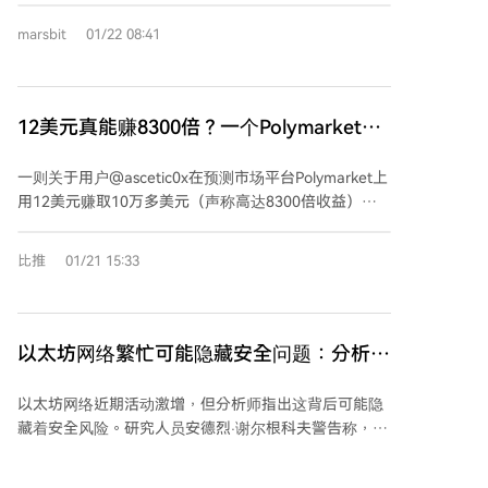
有利于合法应用，但也为大规模自动化诈骗提供了可乘
在黑暗中尴尬且重复失败的多人游戏，充满羞耻感和无
之机，最终由用户承担风险损失。
marsbit
01/22 08:41
力感。 文章列举了加密货币招人恨的多个原因：行业老
龄化，早期参与者已成“大叔”，却仍在收割年轻人；安
全风险极高，稍有不慎便可能资产尽失，且后果自负；
政治名人代币的出现进一步损害行业形象；行业已从创
12美元真能赚8300倍？一个Polymarket交
新转向“提款游戏”，缺乏真正价值创造；相比之下，
易神话的破灭
AI、机器人等技术更具吸引力且回报更好；市场价格表
一则关于用户@ascetic0x在预测市场平台Polymarket上
现乏力，与传统资产相比黯然失色；普通用户和技术人
用12美元赚取10万多美元（声称高达8300倍收益）的
员都对行业文化感到厌恶，认为其充斥骗局和零和博
推文引发广泛关注，该推文获得421万阅读量和大量点
弈；收益机会大幅压缩，信任全面崩塌；而行业内部更
赞收藏，被许多人视为“散户逆袭神话”。然而，一天后
比推
01/21 15:33
是陷入互相攻击和贬低的恶性循环。 最终作者指出，加
就有用户Moses揭露其实际是通过运营数百个“女巫账
密货币曾依靠“无知的乐观”支撑，如今灯光亮起，盛宴
号”（多账户策略），每个账户存入10-20美元，仅公开
似乎已经结束。
表现最成功的一个（从2900美元起连续7次全仓押注获
胜），其他多数账户早已亏损清零。Moses指责其通过
以太坊网络繁忙可能隐藏安全问题：分析师
洗单、虚假交易和选择性披露来博取流量，并非真实交
警告
易成果。@ascetic0x随后否认指控，称自己遭受网络暴
以太坊网络近期活动激增，但分析师指出这背后可能隐
力和不实指责，并强调自己长期公开交易记录且与女巫
藏着安全风险。研究人员安德烈·谢尔根科夫警告称，攻
农场无关，同时警告他人勿跟单因策略风险极高。事件
击者利用以太坊升级后的低手续费优势，发起"地址投
揭示出在投机市场中“网红交易神话”可能存在的误导
毒"攻击：通过向大量钱包发送微小金额（甚至不足1美