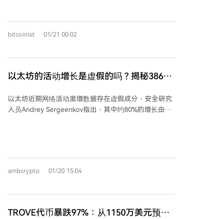
性，提醒用户应保持理性、避免盲目跟风。
元）的交易，在用户交易记录中制造虚假记录。当用户
匆忙查看历史记录时，可能误将资金转入诈骗地址。 据
估计，此类攻击已造成超过74万美元损失，且仍在持
bitcoinist
01/21 00:02
续。专家建议用户始终验证完整地址而非仅首尾部分，
使用地址簿功能或二维码确认收款方，避免直接复制历
史记录中的地址。对于意外收到的小额转账，应视为风
险警示而非交易邀请。
以太坊的活动增长是虚假的吗？揭秘386万
个中毒钱包背后的真相
以太坊近期网络活动激增数据存在虚假成分，安全研究
人员Andrey Sergeenkov指出，其中约80%的增长由大
规模地址投毒攻击驱动。表面数据显示：1月12日新增
地址数达270万（较常规增长170%），周交易量从1050
万飙升至1710万。但深入分析发现，约386万个地址首
次交易收到低于1美元的稳定币（USDT/USDC）粉尘转
账，占总新增地址的67%。 地址投毒攻击通过向受害者
ambcrypto
01/20 15:04
发送与真实地址相似的微量代币，诱导用户误将资金转
入恶意地址。自12月Fusaka升级后，ERC-20转账手续
费降低6倍，使得大规模粉尘攻击成本大幅下降。尽管
成功率仅0.01%，但已有单笔损失达50.9万美元的案
TROVE代币暴跌97%：从1150万美元预售
例。目前主要攻击合约仍在活跃，最大三个合约已向超