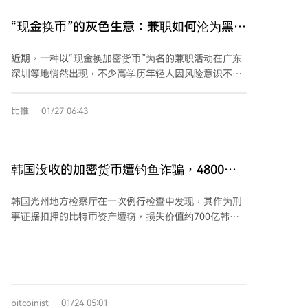
求发币。 Steinberger是已获1.16亿美元融资的
PSPDFKit公司创始人，经济实力雄厚，无需通过发币获
“现金换币”的灰色生意：兼职如何沦为黑产
利。这一事件反映了当前Meme圈“强行认爹”的畸形生
洗钱通道
态：从早期追求技术正统性，演变为蹭热点、劫持账号
近期，一种以“现金换加密货币”为名的兼职活动在广东
等激进手段。创始人警告称，这种骚扰正在损害开源项
深圳等地悄然出现，不少高学历年轻人因风险意识不足
目的发展，可能迫使项目关闭，最终伤害真正需要使用
而卷入其中，沦为黑产洗钱工具。这类兼职通常要求参
工具的开发者。然而在币圈，盈利仍是唯一重要的逻
与者使用个人银行卡收取人民币，兑换港币后，前往香
比推
01/27 06:43
辑。
港线下加密货币兑换店（OTC）购买USDT等稳定币，
并转入指定钱包。看似简单的“跑腿”任务，实则是洗钱
链条中的关键环节——“人肉过境”。 曼昆律师事务所合
伙人邓小宇律师指出，犯罪团伙通过构建“合法合规”的
韩国没收的加密货币遭钓鱼诈骗，4800万
叙事（如声称“香港买币合法”）降低参与者警惕性，但
美元比特币不翼而飞
其本质是利用实名账户掩盖违法资金流向。一旦涉案资
韩国光州地方检察厅在一次例行检查中发现，其作为刑
金被认定为诈骗等犯罪所得，兼职者可能面临银行卡冻
事证据扣押的比特币资产遭窃，损失价值约700亿韩元
结、刑事立案（如涉嫌洗钱罪、帮信罪等），甚至被判
（约合4800万美元）。调查显示，工作人员因访问仿冒
刑。 合规顾问黄文景补充道，香港OTC门店因监管模
合法网站的钓鱼页面导致私钥和密码泄露，涉案比特币
糊、现金交易难追踪等特点，更易被黑产利用。这类洗
随后被转移至外部地址且无法追回。 据悉，部分涉案密
钱行为助长了电信诈骗等上游犯罪的规模化，破坏金融
钥存储在便携式驱动器中而非专业托管系统，安全措施
秩序，甚至可能影响国家反洗钱国际评估。 专家提醒，
存在明显漏洞。专家指出政府机构应采用多重签名和冷
凡涉及代收代付、现金兑换、加密资产操作等“资金通
bitcoinist
01/24 05:01
存储等更严格的加密资产管理方案。 目前警方正协同外