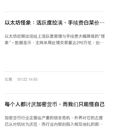
道”类兼职，均属高风险。公众应警惕“高报酬”“汇率套
部专家通过区块链追溯资金流向，该事件已引发韩国对
利”等话术，避免提供个人账户协助陌生资金流转，以防
数字资产扣押保管程序的全面审查，多方呼吁建立更清
沦为“洗钱白手套”。
晰的国家级监管标准。
以太坊怪象：活跃度拉满、手续费白菜价，
背后藏着什么猫腻？
以太坊近期出现链上活跃度激增与手续费大幅降低的“怪
象”。数据显示，主网单周处理交易量达290万笔，创历
史新高，每日活跃地址数量也从60万增至130万，而平
均手续费维持在0.1至0.2美元的低位。这一变化源于以
太坊近期的多次协议升级，包括Pectra、Fusaka及Blob
参数分叉，显著提升了网络处理能力并降低了交易成
本。 然而，分析指出，这一活跃度增长并非完全由真实
比推
01/22 14:55
用户需求驱动。安全研究人员发现，大量交易实际上是
由“地址投毒”诈骗活动所主导。攻击者利用低手续费环
境，通过智能合约向大量新地址发送小额稳定币粉尘交
易，诱导用户误将资金转入伪造的相似地址。据统计，
每个人都讨厌加密货币，而我们只能怪自己
约67%的新地址首笔交易为接收低于1美元的粉尘转账，
且已有116名受害者损失约74万美元。 尽管网络表面指
加密货币行业正面临严重的信誉危机，外界对它的态度
标亮眼，但梅特卡夫比率持续下降，反映估值增长未能
已从对抗转为厌恶，而行业内部则陷入相互倾轧的困
跟上实际采用速度。研究人员警告，低成本交易环境虽
境。作者用粗俗的隐喻形容参与加密货币的体验：如同