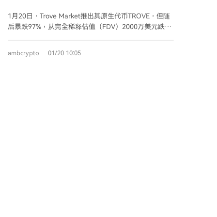
到被指控拉地毯骗局
160万个地址发送粉尘。 核心结论：以太坊表面增长由
1月20日，Trove Market推出其原生代币TROVE，但随
攻击行为扭曲，低手续费环境使投毒攻击成为可规模化
后暴跌97%，从完全稀释估值（FDV）2000万美元跌至
牟利手段。
50万美元，引发跑路指控。该项目此前因放弃
Hyperliquid链并挪用1150万美元ICO资金中的930万美
ambcrypto
01/20 10:05
元转向Solana开发而遭社区强烈反对。此外，团队被曝
用ICO资金支付KOL推广费用并流向赌场地址，关键流
动性提供商也撤资1290万美元的HYPE代币，导致投资
者巨额亏损（例如2万美元投资仅收回600美元）。若市
ZachXBT 2.82亿美元调查内幕——失窃比
场看跌情绪持续，TROVE可能跌至0.0004美元；若团队
特币如何流入Tornado Cash
能重建信任，或可回升至0.001美元。
1月10日晚，黑客通过社会工程学攻击，冒充Trezor客
服骗取一名受害者助记词，窃取其价值2.82亿美元的比
特币和莱特币。为掩盖资金流向，攻击者通过去中心化
流动性协议THORChain跨链转移约7100万美元比特
币，并利用无需KYC的特性兑换为以太坊和XRP。随后
部分资金（约490万美元ETH）经隐私混币器Tornado
Cash清洗，另有大量资产被兑换为门罗币。事件发生时
ambcrypto
01/20 06:02
正值特朗普关税政策引发市场震荡，比特币当日下跌
2.26%。分析师指出，本案暴露了硬件钱包的人为脆弱
性，且跨链协议无意中助长了洗钱规模。