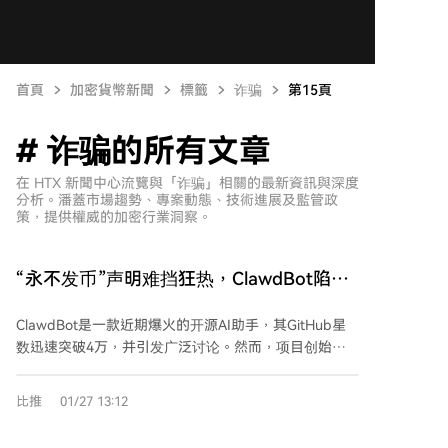
首頁
加密貨幣新聞
標籤
诈骗
第15頁
# 诈骗的所有文章
在 HTX 新聞中心流覽與「诈骗」相關的最新資訊與深度
分析。潘蓋市場趨勢、專案動態、技術進展及監管政
策，提供權威的加密行業洞察。
“永不发币”声明难挡狂热，ClawdBot陷加
密绑架困局
ClawdBot是一款近期爆火的开源AI助手，其GitHub星
数迅速突破4万，并引发广泛讨论。然而，项目创始人
Peter Steinberger多次明确表示“永不发币”，却仍遭遇
加密社区的狂热追捧。同名Meme币CLAWD在未获认可
比推
01/27 13:12
的情况下上线，市值一度高达1600万美元。部分加密爱
好者通过私信骚扰、甚至劫持创始人账号等方式施压要