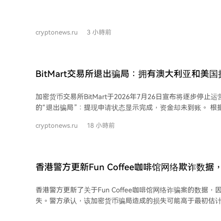
服务的虚假网站和Telegram机器人。 安全专家观察到，相关欺诈域名注册量在短时
间内激增，其中涉嫌钓鱼的域名数量翻倍。诈骗手法通常通过
从搜索引擎结果跳转到Telegram频道，再引导至仿冒网站
cryptonews.ru
3 小時前
问其加密货币钱包或输入助记词、私钥等敏感信息。 这些骗局的核心并非技术攻
击，而是利用用户的恐慌心理和对“轻松获利”的贪念进行心
Telegram官方从未通过第三方渠道分发加密货币或提供代
关键在于保持警惕：切勿点击可疑广告链接，绝不向任何非
BitMart交易所退出骗局：拥有澳大利亚和美
验证码，并仅使用Telegram官方渠道进行相关操作。
提现支付
加密货币交易所BitMart于2026年7月26日宣布将逐步停
的“退出骗局”：提现申请状态显示完成，资金却未到账。 根据公告，平台自7月26
日起逐步停止新用户注册和存款服务，并于8月26日全面终
cryptonews.ru
18 小時前
2027年1月31日正式关闭。然而，在关闭宣布前，平台仍在
财产品，导致用户资金被锁。 大量用户报告提现失败，交易状态显示完成但区块链
上无记录。分析数据显示，关闭宣布后24小时内，通过可追
80.5万美元，与用户声称的数十万至数百万美元损失规模严重
香港警方更新Fun Coffee咖啡馆网络欺诈数
户组成的群体声称共损失约370万美元。 链上数据证实，BitMart的储备金从7月初
告损失
的约1.02亿美元迅速减少至约6900-7100万美元，且其中
香港警方更新了关于Fun Coffee咖啡馆网络诈骗案的数据
低流动性代币。交易所警告提现相关诈骗活动激增，反映出
失。警方承认，该加密货币骗局造成的损失可能高于最初估
BitMart成立于2017年，总部位于开曼群岛，虽在美国FinCE
1.04亿港元（约1300万美元）。此前，香港与澳门等地警
了澳大利亚金融服务牌照，但其股东结构不透明。平台计划在2