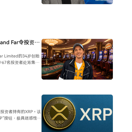
设计精
购买XRP”按钮等元素，
份礼物”的横幅，并配
励”等诱导性文字，最
并进行交易，其XRP余
用社会工程学手段，通
nd Far令投资者
警惕并确认交易。需要
秘密忠诚度计划、支持基
Limited的34岁创始
67名投资者处筹集了
及其FAR代币，但资金却
计服务及个人DJ爱好
案反映了
细节是，其融资所使用的
得在代币上市前几乎无
析和交易所监控能否在
取投资者持有的XRP。该
P”按钮，极具迷惑性。
，直接警告此为骗局。 此
心理。假网站上承诺为