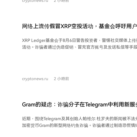
cryptonews.ru
2 小時前
收、清点现金，将信息上报给上级，之后将资金兑换成加密
其中一个兑换点日均接待约30名客户，日流转额可达100万至
人称平均资金流转额可能高达3000万美元。 FSB当日宣布，已切断九条通过加密货
币向境外转移资金的渠道，并在“莫斯科城”拘留了20多名此
网络上流传假冒XRP空投活动，基金会呼吁用
交易所帮助乌克兰呼叫中心合法化被盗资金。受害者（包括
与呼叫中心保持持续联系的情况下，逐步执行指令，并未意
XRP Ledger基金会于8月6日警告投资者，警惕社交媒体上
交易所还从俄罗斯各地远程招募缺乏足够金融知识、渴望轻
活动。诈骗者通过伪造促销、冒充官方账号及发送私信等手
营。
金会强调，其自身、Ripple及社区钱包均未进行任何XRP
户切勿分享钱包密钥。 同日，Ripple的开发部门RippleX也发布安全警告，指出平台
上出现网络钓鱼尝试和虚假抽奖帖子，重点揭露了一个伪造的“
局。该骗局通过伪造截图声称可帮用户找回未领取的XRP，
cryptonews.ru
2 小時前
Ripple明确否认推出此类应用，并建议用户始终通过官方渠
私钥或助记词。 此前，针对XRP的诈骗活动已多次出现，包括2025年7月被黑客篡
改的假冒YouTube频道，以及2024年12月利用市场关注度推
国联邦调查局（FBI）、联邦贸易委员会（FTC）和证券交易
Gram的疑虑：诈骗分子在Telegram中利用新
机构也普遍警告加密货币诈骗风险，涉及身份伪造、虚假投
为保护资产安全，投资者应妥善保管私钥，仔细核查每笔交
近期，围绕Telegram及其创始人帕维尔·杜罗夫的新闻被不
连接钱包，并警惕那些制造紧迫感的虚假奖励、空投或钱包
加密货币Gram的新型网络钓鱼诈骗。诈骗者通过制造恐慌情绪（
风险。
将被封禁、需紧急转移资产）或承诺免费获取Gram代币，诱