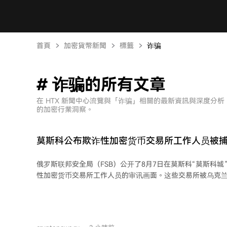
首頁
加密貨幣新聞
標籤
诈骗
# 诈骗的所有文章
在 HTX 新聞中心流覽與「诈骗」相關的最新資訊與深度分
的加密行業洞察。
莫斯科公布欺诈性加密货币交易所工作人员被
俄罗斯联邦安全局（FSB）公开了8月7日在莫斯科“莫斯科城
性加密货币交易所工作人员的审讯画面。这些交易所被乌克
洗从俄罗斯公民处窃取的资金。 据披露，诈骗者冒充俄罗斯监管机构（如俄联邦金
融监测局和FSB调查员）联系受害者，谎称其名下存在需要
他们清空账户资金。随后，受害者被说服作为“编外员工”参
犯”行动，实则沦为洗钱环节的一环。 被捕者供述，他们在交易所内接待客户，接