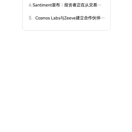
4
Santiment宣布：投资者正在从交易所
撤出这两种意想不到的山寨币代币！这
意味着什么？牛市即将来临？
5
Cosmos Labs与Zeeve建立合作伙伴关
系