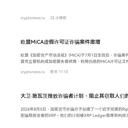
14.7万港元现金、多张银行卡及涉嫌犯罪所得。 截至8月4日，香港警方收到225宗
算，但官方提现时间表与区块链上极少的真实交易量之间存
报案，涉及约9400万港元损失。之后新增30宗报案，总损失升
资产的命运仍不确定。 分析指出，此事与FTX等案例模式相似，大量低流动性代币
门警方记录264宗报案，预估损失超过1.075亿港元。两地
储备在抛售时可能进一步贬值，而缺乏公开审计和透明结构
cryptonews.ru
22 小時前
51至64岁之间，受害者年龄则从32岁到83岁不等，包括退休人士。 调查显
漫长清算期内保障用户资产已成疑问。
Coffee采用典型的金字塔骗局结构，用新投资者的资金支付
司自称是价值10亿美元的越南咖啡企业，结合基因工程咖啡
应用程序承诺年回报率高达197%至278%，并提供推荐奖励
欧盟MiCA虚假许可证诈骗案件激增
应用程序停止运作。 尽管香港证监会早在7月13日已将该项目列入可疑投资产品名
单，越南当局也在2026年5月警告其可能为金字塔骗局，但
欧盟《加密资产市场法规》(MiCA)于7月1日生效后，诈骗
法会议员吴杰庄估计受害者可能超过千人，并建议政府应有
冒充监管机构或加密服务提供商，利用伪造的MiCA许可证文
资产。 此案是香港投资诈骗上升趋势的一部分，2025年约三分之一的在线投资诈骗
诈。 法国金融市场管理局和欧洲证券和市场管理局均报告了此类骗局，指出诈骗者
涉及虚拟资产，相关损失达35.8亿港元，同比增长58.4%。
cryptonews.ru
昨天 11:13
利用新法规实施初期的过渡期和信息混乱，诱骗用户从不合
继续与澳门及海外机构合作追踪资金。
“合法”平台。 荷兰金融市场管理局及英国相关专家警告，因部分加密服务关闭而寻
求替代方案的投资者尤其容易成为目标。诈骗者通过伪造网
资金。 此外，有观点认为MiCA过渡期结束后，用户迁移可能加剧市场混乱，进一步
大卫·施瓦茨挫败诈骗者计划，阻止其窃取人们的
增加风险。报道引用了关于“MiCA许可全面混乱”的相关评
者提供了可乘之机。
2026年8月5日，加密货币诈骗分子创建了一个近乎完美的Rip
图骗取投资者的XRP。他们的计划被XRP Ledger首席架构师大
Schwartz）挫败。施瓦茨在看到该钓鱼网站的截图后，直