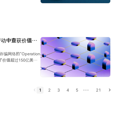
营造出一种排他性和紧
学，诱骗用户授权恶意
曾有
z也警告过冒充Ripple
t”行动中查获价值
络的“Operation
了价值超过150亿美元
 帕特尔称，
： - 查封了价值超过
捕了数百人； - 解救
站； - 封禁了数百万个
1
2
3
4
5
21
•••
警，据FBI估计，此举
值方法或成果所涵盖的
先关注国内安全威胁。也
受害者的经历。 报