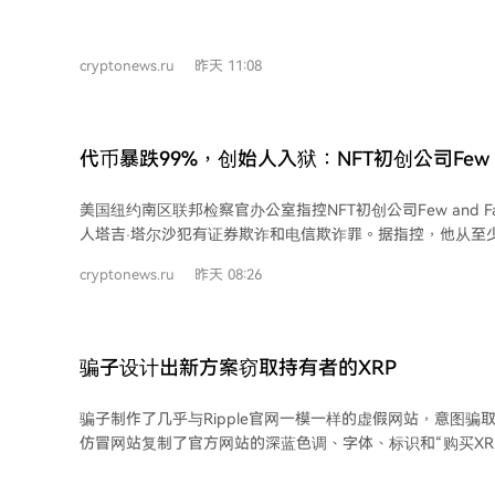
骗！”的GIF图片进行警告，可能因此帮助社区避免了财产损失。 该仿冒网站
良，使用了与Ripple官方相同的深蓝色调、字体、标志以及“
极具迷惑性。其页面核心是一个宣称“为从未卖出者准备了一
cryptonews.ru
昨天 11:08
以“我们无法透露具体内容，但这是对耐心而非投机行为的奖
终引导用户点击“获取早期访问”按钮。一旦用户确认连接钱包
额将被瞬间清空。 此次事件是八月初针对XRP Ledger生态系统的一系列攻击的一部
分。诈骗者不仅可能利用了泄露的投资者数据库，还擅长采
代币暴跌99%，创始人入狱：NFT初创公司Few a
过制造紧迫感（如“立即行动，否则错过”）来诱使用户放松
损失1000万美元
强调的是，Ripple官方从未设有任何针对“长期持有者”的
美国纽约南区联邦检察官办公室指控NFT初创公司Few and Far 
金或私人资金池，任何此类承诺均为骗局。
人塔吉·塔尔沙犯有证券欺诈和电信欺诈罪。据指控，他从至少
超过1000万美元，承诺用于开发基于NEAR协议的NFT市场
cryptonews.ru
昨天 08:26
被其用于赌博、加密货币投机、支付迈阿密公寓贷款、室内设
等。 2024年5月，FAR代币以约0.13美元的价格推出后，立即暴跌超过99%并停止交
易。塔尔沙于2026年6月6日被捕，每项指控最高可判处20年监禁。 此
2022-2024年NFT行业典型的欺诈模式。案件背后的技术
骗子设计出新方案窃取持有者的XRP
SAFT机制旨在推迟代币销售直至产品落地，但这种延迟也使
法有效监督资金使用。这引发了一个开放性问题：区块链分
骗子制作了几乎与Ripple官网一模一样的虚假网站，意图骗
投资者资金被挥霍之前，更早地识别此类骗局？
仿冒网站复制了官方网站的深蓝色调、字体、标识和“购买XR
Ripple首席技术官David Schwartz在社交媒体上发布动图
诈骗手法专门针对长期持有XRP的投资者，利用他们的忠诚