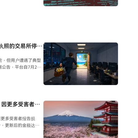
构建“信任链条”——
——最终诱骗用户授权访
理操纵。专家强调，
币兑换服务。保护资产的
官方平台提供助记词或
国执照的交易所停止
止运营，但用户遭遇了典型
止所有交易服务，最终于
推广年化高达15%的理
踪地址的真实提现仅约
不符。一个由27名用
据，因更多受害者报
包含大量难以快速变现的
，因更多受害者报告损
用户不满情绪高涨。
计，更新后的金额达
N注册并在2026年获得
方协同突击搜查，查获约
027年1月前完成清