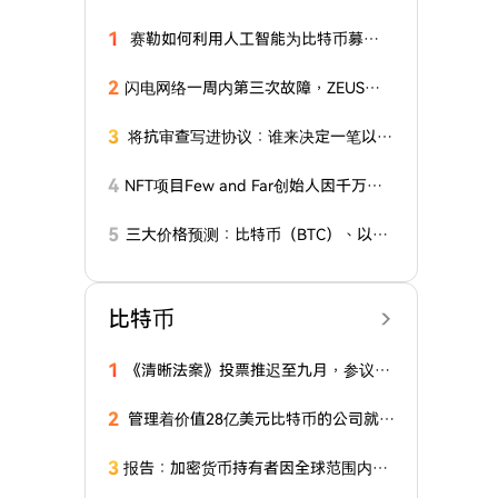
1
赛勒如何利用人工智能为比特币募集1
50亿美元
2
闪电网络一周内第三次故障，ZEUS在
遭受黑客攻击后关闭其基础设施
3
将抗审查写进协议：谁来决定一笔以太
坊交易能否上链？
4
NFT项目Few and Far创始人因千万美
元欺诈指控将面临美国法庭审判
5
三大价格预测：比特币（BTC）、以太
坊（ETH）和瑞波币（XRP）
比特币
1
《清晰法案》投票推迟至九月，参议院
优先处理拨款与预算法案
2
管理着价值28亿美元比特币的公司就B
TC发表乐观声明！
3
报告：加密货币持有者因全球范围内日
益增多的“扳手”攻击损失3000万美元