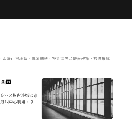
析。潘蓋市場趨勢、專案動態、技術進展及監管政策，提供權威
捕画面
”商业区拘留涉嫌欺诈
兰呼叫中心利用，以清
注销的授权委托书，诱骗
与所谓的“协助抓捕诈骗