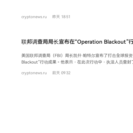
“从未出售者”提供奖励，并暗示对耐心持有者的特殊回馈，
迫感，诱使用户点击“获取早期访问”按钮。 一旦用户点击并确认交易，其XRP余额
cryptonews.ru
昨天 18:51
可能被清空。这种攻击不依赖技术漏洞，而是利用社会工程
交易。相较于需要输入助记词的网络钓鱼，这种方式更为隐蔽。 报道提及去年
投资者因助记词错误损失价值300万美元的XRP，此前Schwart
公司赠送XRP的诈骗视频。
联邦调查局局长宣布在“Operation Blackou
150亿美元的加密资产
美国联邦调查局（FBI）局长凯什·帕特尔宣布了打击全球投资诈骗网
Blackout”行动成果。他表示，在此次行动中，执法人员查封
的加密资产，捣毁了数十个诈骗窝点，并关闭了数百个虚假投资平台。
cryptonews.ru
前天 09:32
此次行动由美国总统唐纳德·特朗普领导。调查期间，执法人员
150亿美元的加密货币； - 捣毁了数十个诈骗复合设施； - 逮
了数千名人口贩运受害者； - 关闭了超过500个欺诈性投资网
与诈骗相关的账户； - 在超过1万名美国人损失资金前发出预
防止了超过5亿美元的损失。 帕特尔强调，行动旨在摧毁犯罪分子的盈利网络，而不
仅仅是追捕个人。但他未提供关于被查封加密资产的具体估
时间段的更多细节。 该声明引发了广泛讨论。部分评论者肯定FBI打击犯罪网络的努
力，认为其保护了受害者家庭。另一些人则呼吁FBI更应优
有批评声音指责美国政府虚伪，并有用户分享家人成为投资骗局