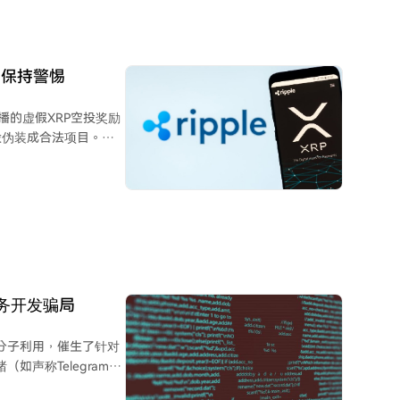
货币并转入指定钱包。
200万美元，另有嫌疑
类交易所的员工。这些
户保持警惕
养老金领取者）通常在
识到自己行为的性质。
传播的虚假XRP空投奖励
松赚钱的年轻人参与运
段伪装成合法项目。基
空投或奖励分发，并提醒用
XRP奖励扫描器”骗
诱使用户扫描钱包。
道验证信息，绝不分享
出的虚假抽奖活动。 美
委员会（SEC）等监管
服务开发骗局
资和钱包窃取等手法。
易，避免点击可疑链接
法分子利用，催生了针对
验证请求，以防范欺诈
如声称Telegram即
导用户访问伪装成官方