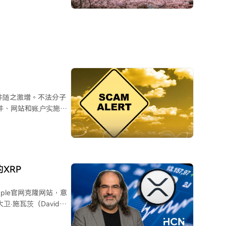
在巨大差距，用户剩余
至约2.55亿港元。澳
共逮捕8名嫌疑人，年龄在
的私人交易所，能否在
示，Fun
早期投资者回报。该公
等专业术语，通过投资
。该骗局持续至7月20日
许多投资者未予理会。立
案件随之激增。不法分子
权冻结涉嫌诈骗的加密
件、网站和账户实施欺
调查仍在进行中，警方将
规平台转移资产至所谓
站和文件，诱使其转移
XRP
论，指出当前环境给诈骗
ple官网克隆网站，意
卫·施瓦茨（David
接发布了一个写有“这是诈