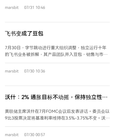
导致劳动收入份额下降，压制总需求，拖累经济增长。
marsbit
07/31 10:46
短期内（1-2年），AI对经济的支撑主要来自投资拉
动，而非生产率红利；长期来看，AI可能带来生产力革
命。中期（3-5年）可能面临三条路径：若AI需求符合
预期且瓶颈较少，可能实现“乐观”的技术繁荣，但若缺
飞书变成了豆包
乏收入再分配，可能导致社会矛盾；“温和”路径下，AI
发展面临可克服的瓶颈，经济增长温和但金融市场可能
7月30日，字节跳动进行重大组织调整，独立运行十年
出现K型分化；“悲观”路径下，AI需求不及预期或遭遇
的飞书业务被拆解，其产品团队并入豆包，销售与市场
硬瓶颈，技术红利有限，但社会冲击较小。 作者认为
团队则并入火山引擎的To B体系。这标志着飞书从追求
“温和路径”概率最大，但每条路径均非坦途，需决策者
成为独立办公平台，转变为支撑AI战略的基础设施与场
通盘考虑，平衡技术发展与社会稳定，确保可持续增
marsbit
07/30 10:36
景连接器。 文章指出，此次调整并非意味着飞书“失
长。
败”，而是反映了AI已成为企业采购的核心入口。数据显
示，飞书2026年第二季度新增客户中超九成同时采购了
其AI产品，表明客户本质是购买AI解决方案。字节跳动
沃什：2% 通胀目标不动摇，保持独立性，
因此将豆包大模型、飞书办公场景与火山引擎云服务整
关注AI变革（附全文）
合，以统一的“创造力服务平台”面向企业客户，提供端
美联储主席沃什在7月FOMC会议后发表讲话。委员会以
到端的AI解决方案。 此次重组显示，豆包正取代抖音，
9比3投票决定将基准利率维持在3.5%-3.75%不变。沃什
成为字节跳动新的组织战略重心。飞书积累的十年办公
重申2%的通胀目标是唯一红线，不存在任何弹性空间，
场景与数据，为豆包大模型提供了至关重要的落地场
若通胀持续高企，加息将是解决方案的一部分。他强调
marsbit
07/30 00:57
景，使其从C端聊天工具转型为深入企业工作流的B端生