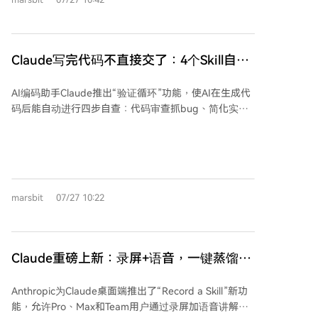
日历、邮件等上下文信息进行连续处理。此次升级基于
步。然而，AI的能力仍有边界：其数据访问范围受用户
新一代语音模型GPT-Live，实现实时听说的交互方式，
控制，关键操作（如发送邮件）仍需人工审批。目前，
大幅提升了信息输入效率。 行业人士如Andrej
授权、支付和个人数据决策等环节尚未完全自动化，但
Karpathy、马斯克等人也强调了语音输入的优势：它能
Claude写完代码不直接交了：4个Skill自查
这已展现出AI智能体向多场景深度集成的发展趋势。
以更高带宽传递复杂意图，将零碎、跳跃的思维直接传
一遍，改好再找你
递给AI，并由AI整理成清晰指令，减少了键盘输入带来
AI编码助手Claude推出“验证循环”功能，使AI在生成代
的信息损耗。语音输入不仅解放双手，更成为高效调度
码后能自动进行四步自查：代码审查抓bug、简化实现
AI的入口。 OpenAI此举旨在将ChatGPT打造为“AI工作
清冗余、端到端验证功能、核对设计规范。这一机制将
操作系统”，让用户像管理者一样通过语音指挥AI团队完
传统“生成-人工检查”流程升级为包含自动验证和修复的
成复杂工作，推动人机交互从“问答式”向“指挥式”转
闭环，旨在解决代码生成速度提升后带来的验证瓶颈。
变。未来，随着输入瓶颈的突破，人类可将更多精力集
Claude Code团队内部已使用四个核心自查技
中于决策与创造。
能：/code-review、/simplify、/verify和/design。用户
marsbit
07/27 10:22
也可根据自身需求，将重复的手动检查步骤封装为定制
化Skill，从而将团队经验沉淀为可复用的自动化流程。
验证支持四种触发模式：手动调用、嵌入任务、链式串
联或每次提交自动执行。这标志着AI编程竞争重点正从
Claude重磅上新：录屏+语音，一键蒸馏
代码生成转向自我验证能力。随着验证机制完善，AI能
Skill替自己干活
更独立可靠地运行，减少人工干预。这种基于开放标准
Anthropic为Claude桌面端推出了“Record a Skill”新功
的工作流程优化，让不同团队利用相同AI工具可能产生
能，允许Pro、Max和Team用户通过录屏加语音讲解的
显著效率差异，核心在于是否构建了有效的自动化验证