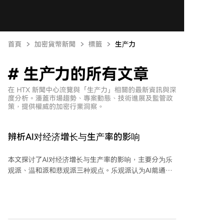
首頁
加密貨幣新聞
標籤
生产力
# 生产力的所有文章
在 HTX 新聞中心流覽與「生产力」相關的最新資訊與深
度分析。潘蓋市場趨勢、專案動態、技術進展及監管政
策，提供權威的加密行業洞察。
辨析AI对经济增长与生产率的影响
本文探讨了AI对经济增长与生产率的影响，主要分为乐
观派、温和派和悲观派三种观点。乐观派认为AI能通过
研发自动化推动经济爆发式增长，甚至达到“奇点”；温
和派承认AI会提升生产率，但受成本节约有限、任务暴
露度低、物理能源约束、监管伦理摩擦等多重瓶颈制
约，红利可能低于预期；悲观派则担忧AI替代劳动力会