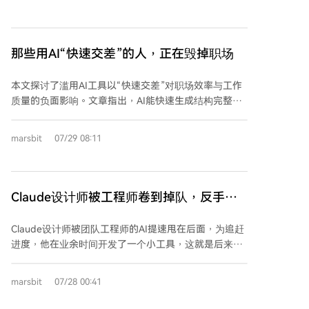
美联储保持政策独立性，不会因市场压力而偏离职责。
产力引擎。同时，字节将所有To B销售体系合并，首次
沃什宣布将实质性减少前瞻指引，希望市场更多关注经
真正围绕客户需求而非内部产品线来组织，标志着其向
济数据本身而非央行表态。他指出，在过去42天里，国
成熟To B公司逻辑的转变。 最终，这次调整揭示了AI时
债收益率大幅上升，显示金融条件已在收紧，这是市场
那些用AI“快速交差”的人，正在毁掉职场
代的新逻辑：模型能力开始重塑公司战略与组织结构，
对经济信号的反应，是积极变化。 在宏观经济层面，沃
而不仅仅是作为业务补充。字节跳动的举措可能是行业
什重点提及AI投资热潮的影响。数据显示，与AI相关的
本文探讨了滥用AI工具以“快速交差”对职场效率与工作
趋势的开端。
高科技设备和软件投资过去四个季度增长率接近20%，
质量的负面影响。文章指出，AI能快速生成结构完整、
这推高了芯片等基础设施价格。美联储正在评估这种行
看似专业的文档（如报告、方案、周报），但这些成果
业性价格上涨是否会扩散至更广泛领域，以及AI带来的
往往缺乏事实核查、专业判断和实际价值，被称为“职场
marsbit
07/29 08:11
生产率提升能否缓解整体通胀压力。他强调，围绕总供
AI垃圾”。其核心问题在于将工作成本转移给他人：生成
给和生产率的不确定性使得当前政策判断更为复杂。
者省时，接收者却需耗费更多时间核实、修正和理解。
文中举例说明：一份AI生成的方案数据来源不明、信息
失真，反而给团队制造了新任务；一份由AI润色的绩效
Claude设计师被工程师卷到掉队，反手造
反馈措辞正式却内容空泛，让下属无从改进；一个团队
出百万用户工具
过度依赖AI生成各类文档，却在客户询问依据时无人能
Claude设计师被团队工程师的AI提速甩在后面，为追赶
回答，因为无人进行过实际调研。 文章强调，AI放大了
进度，他在业余时间开发了一个小工具，这就是后来上
使用者的工作习惯差异。认真者将其作为助手，用于辅
线首周用户破百万的Claude Design。 起初，设计师
助整理、检查，但仍亲自核实与决策；敷衍者则将其视
Nate Parrott试图让AI直接生成设计方案，但效果不
marsbit
07/28 00:41
为替身，直接提交未经验证的初稿并让他人“完善”。真
佳。随后他发现突破口在于让Claude生成HTML代码，
正有价值的工作应提供新事实、做出明确判断并有人为
并将其作为一个统一的视觉画布。通过将品牌设计规范