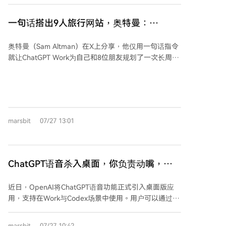
结果负责，而这些是AI无法替代的。滥用AI虽提升个人
融入提示词，他做出了一个“左边聊天、右边实时预览”
表面效率，却可能降低团队整体效能并消耗信任。
的原型，让设计师能快速创建可交互原型并分享。 这个
一句话搭出9人旅行网站，奥特曼：
内部工具因其高效，在团队务虚会上被广泛用于即兴制
ChatGPT Work名字起小了
作幻灯片，从而从“副项目”转为由Anthropic Labs正式
奥特曼（Sam Altman）在X上分享，他仅用一句话指令
孵化的产品。Claude Design定位为“前期沟通与构思工
就让ChatGPT Work为自己和8位朋友规划了一次长周末
具”，能生成幻灯片、落地页、PDF等多种视觉物料，并
旅行。指令要求AI根据聊天历史生成三个方案、搭建一
与Canva、Adobe等平台打通，但不适用于Logo生成或
个供9人讨论决策的全栈网站、并在达成共识后协助预
正式开发。 Parrott的经历表明，AI冲击下，工作节奏可
订，最后还在Gmail中起草了通知邮件。整个过程由
能失衡，但积极利用AI为自己打造新工具，能将价值转
ChatGPT Work自主完成，奥特曼仅需描述目标、审阅
向更前期的方向选择、系统构建和推动共识等环节。
方案和批准关键操作。 ChatGPT Work是OpenAI近期推
marsbit
07/27 13:01
出的智能体，专注于处理步骤复杂、耗时长的任务。其
核心能力包括：通过Plugins连接外部工具（如Gmail、
日历、Drive）、用Sites功能快速构建交互式网站和实时
数据看板、支持定时任务与自动审核。这些功能使其不
ChatGPT语音杀入桌面，你负责动嘴，一
仅能处理工作事务，也能胜任生活琐事，例如规划假
群AI负责干活
期、管理家庭日程、比较商品优惠等。 产品负责人Tibo
近日，OpenAI将ChatGPT语音功能正式引入桌面版应
Sottiaux和总裁Greg Brockman都认为“Work”这个名字
用，支持在Work与Codex场景中使用。用户可以通过语
定义得过于狭窄，ChatGPT正日益成为一个能协助处理
音直接指挥AI执行任务，如启动任务、调整优先级、协
各类事务的“个人AGI”。用户通过移动端即可发起和监
调多个智能体并行工作等，且系统能够结合本地文件、
控任务，手机成为智能体的“遥控器”，实现了跨端同
marsbit
07/27 10:42