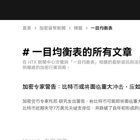
首頁
加密貨幣新聞
標籤
一目均衡表
# 一目均衡表的所有文章
在 HTX 新聞中心流覽與「一目均衡表」相關的最新資訊與
供權威的加密行業洞察。
加密专家警告：比特币或将面临重大冲击，应
加密货币专家托尼·研究发出警告，称比特币可能即将面临重
比特币近期失守7万美元关键支撑位，并跌破了自年初形成的
时价格已位于一目均衡云图之下，这是强烈的看跌信号。 专家预测，比特币可能先
出现短期反弹，从约6.7万美元回升至7.4万美元左右。但反
跌，目标指向5.6万至5.4万美元区间。他认为市场目前明确
期待牛市是“愚蠢的”，投资者应预期价格在整体下行趋势中