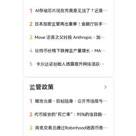
1
AI存储芯片现在究竟是见顶了？还是见
底该抄底了？
2
日本加密监管再出重拳！金融厅联手警
察厅发布11项防诈新规
3
Move 语言之父转投 Anthropic，加密
行业正在批量失去守门人
4
比特币价格下跌掩盖产量增长，MARA
二季度转盈为亏
5
卡尔达诺创始人透露提升网络活跃度
的方法
监管政策
1
暗池当道，巨鲸隐身：公开市场信号，
还有几分可信？
2
代币投资的“死亡率”：95%的项目跑输
比特币，73%最终回撤超90%
3
两名交易员通过Robinhood迷因币各赚
近百万美元