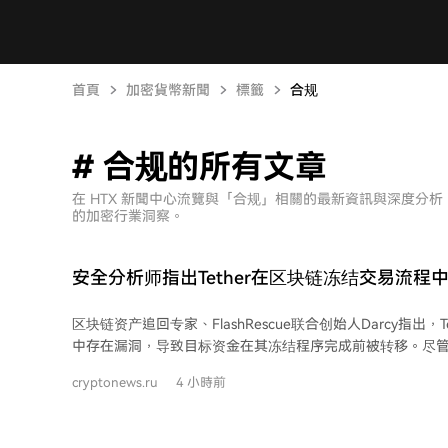
首頁
加密貨幣新聞
標籤
合规
# 合规的所有文章
在 HTX 新聞中心流覽與「合规」相關的最新資訊與深度分
的加密行業洞察。
安全分析师指出Tether在区块链冻结交易流程
区块链资产追回专家、FlashRescue联合创始人Darcy指出，
中存在漏洞，导致目标资金在其冻结程序完成前被转移。尽管Te
主要竞争对手Circle而长期受赞誉，但新批评指出，其从提
cryptonews.ru
4 小時前
在显著时间差。 分析显示，在以太坊和TRON网络上，Tether冻结事件的平均执行延
迟约为2小时16分钟。由于采用多签钱包控制机制，至少60
清空资产，转移了总计2040万美元USDT，另有113个地址部