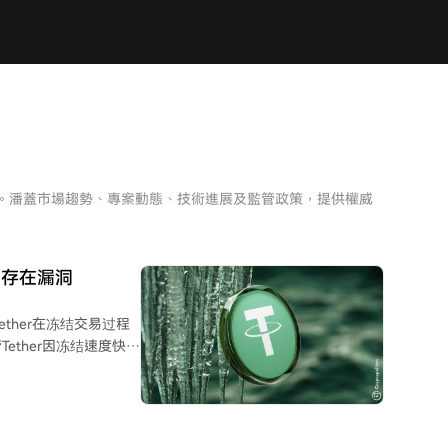
析。潘蓋市場趨勢、專案動態、技術進展及監管政策，提供權威
中存在漏洞
Tether在冻结交易过程
ther因冻结速度快于
出冻结到最终链上确认存
个地址在冻结生效前完全
分转移了约3550万美