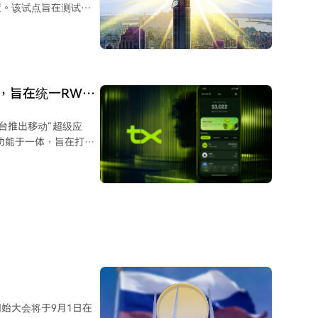
度。该试点旨在测试该
审计形成互补。不过，
号，以解决合规挑战。
变为强制要求此类持续
确定性，并寻求可减少
提交国际专利申请。系
数据不一致的离线数据流
付，使源头合规能在下
万事达卡的加密凭证将
布，旨在统一RWA
。该公司此前已宣布计划
平台推出移动“超级应
假日卡支付结算。
功能于一体，旨在打造
已在全球加密货币交易所
场流动性相结合。 TX
世界资产提供合规的代币
3月合并而成，采用“监管优
过统一的KYC可移植
在一个应用中整合了投
全球交易者提供了一个直
，即减少用户与目标资
始大会将于9月1日在
合作伙伴，并已完成SOC 2