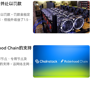
事
持并处以罚款
。后者每年处理约300
期还推出了涵盖多种稳
处以罚款。罚款金额定
公司参与的合作伙伴计
，但额外追缴了1.54
该公司应在经济特区内
信息系统的创建"。然
5亿卢布，甚至未开始
od Chain的支持
的地点上，放置着用于
其全球节点、专用节点及
hain的支持。该网络主网已
令实施，整个俄罗斯中
克州的八个地区明确禁
。它兼容EVM，区块
日，且后续可能无条件延
据提交至以太坊一层实现
，排序结果取决于端点
ck提供
点，适合钱包、DApp
适合交易平台、索引器