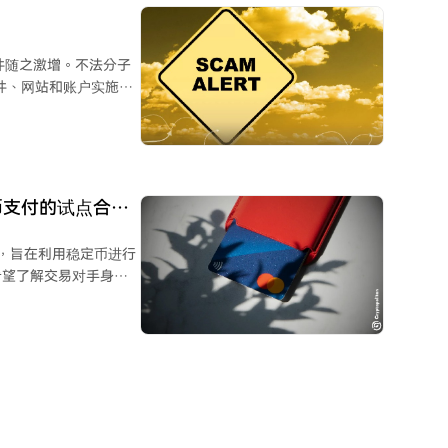
美元，但约3400万美
并与无关资金混合，由于
案件随之激增。不法分子
。同时，Circle则因
件、网站和账户实施欺
美元非法资金流失。
规平台转移资产至所谓
站和文件，诱使其转移
于稳定币支付的试点合作
论，指出当前环境给诈骗
ntial，旨在利用稳定币进行
希望了解交易对手身份
Koywe成为首批基于稳定
链与
Path计划。Crypto
用共享验证信号让一方能评
出，当前稳定币支付运