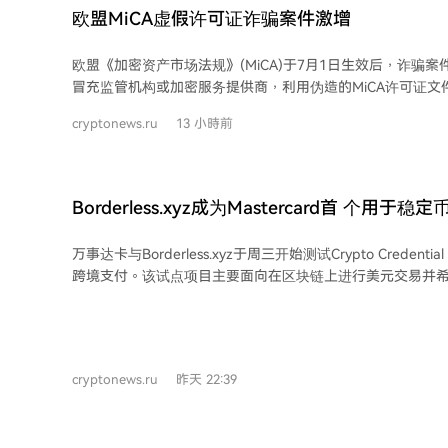
元。例如，在针对伊朗央行的行动中，Tether虽冻结了1.31亿
欧盟MiCA虚假许可证诈骗案件激增
元在冻结前已被转移。 Tether回应称，其与全球执法机构紧密合作，已协助冻结超
44亿美元资产。但Darcy认为，一旦被盗资金进入特定地址
欧盟《加密资产市场法规》(MiCA)于7月1日生效后，诈骗
难以明确溯源，Tether很少冻结此类资金池，使得追回几乎无望
冒充监管机构或加密服务提供商，利用伪造的MiCA许可证文
过于依赖执法或法院指令才行动而面临批评，被指导致数亿
诈。 法国金融市场管理局和欧洲证券和市场管理局均报告了此类骗局，指出诈骗者
cryptonews.ru
13 小時前
利用新法规实施初期的过渡期和信息混乱，诱骗用户从不合
“合法”平台。 荷兰金融市场管理局及英国相关专家警告，因部分加密服务关闭而寻
求替代方案的投资者尤其容易成为目标。诈骗者通过伪造网
资金。 此外，有观点认为MiCA过渡期结束后，用户迁移可能加剧市场混乱，进一步
Borderless.xyz成为Mastercard首 个用
增加风险。报道引用了关于“MiCA许可全面混乱”的相关评
伙伴
者提供了可乘之机。
万事达卡与Borderless.xyz于周三开始测试Crypto Crede
跨境支付。该试点项目主要面向在区块链上进行美元交易并
的企业。 测试通过Borderless.xyz的支付网络进行，参与企业将验证凭证信号集成到
其交易审批、验证和风险管理流程中。Infinia、Walapay和
币并采用统一合规审计模型、在网络范围使用验证信号的公司。 万事达卡区块
数字资产执行副总裁表示，此次合作源于其支持初创企业的Start 
cryptonews.ru
昨天 22:39
Credential标准化了钱包间交易的验证与合规性检查，利
估对方是否符合要求。 Borderless.xyz管理着一个稳定币协调和流动性网络，连接钱
包基础设施与超过15个国家的持牌稳定币提供商。其CEO指