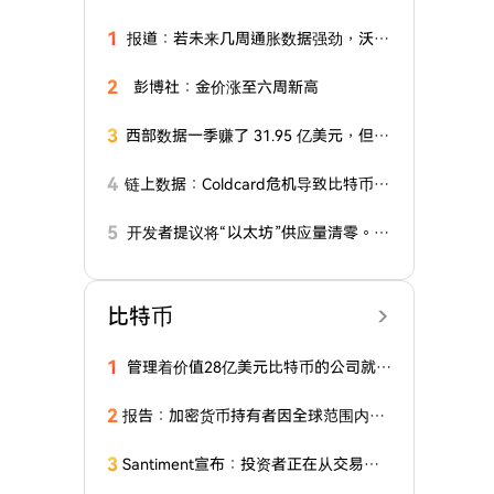
1
报道：若未来几周通胀数据强劲，沃什
将准备在 9 月加息
2
彭博社：金价涨至六周新高
3
西部数据一季赚了 31.95 亿美元，但硬
盘生意到底赚了多少？
4
链上数据：Coldcard危机导致比特币的
“活跃供应量”在一周内翻倍
5
开发者提议将“以太坊”供应量清零。这
对价格意味着什么
比特币
1
管理着价值28亿美元比特币的公司就B
TC发表乐观声明！
2
报告：加密货币持有者因全球范围内日
益增多的“扳手”攻击损失3000万美元
3
Santiment宣布：投资者正在从交易所
撤出这两种意想不到的山寨币代币！这