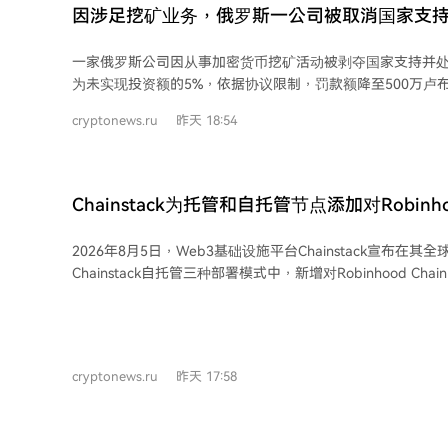
营商面临的最大挑战之一是合规要求难以跟上网络扩展速度。 此次试点之前，万
因涉足挖矿业务，俄罗斯一公司被取消国家支
达卡以约18亿美元收购了总部位于伦敦的稳定币服务商BVNK
亿美元稳定币资产，并持有超过25个监管牌照。万事达卡近
一家俄罗斯公司因从事加密货币挖矿活动被剥夺国家支持并
定币的受监管结算网络，并启动了有超过85家加密货币行业
为未实现投资额的5%，依据协议限制，罚款额降至500万卢布
划。
亿卢布，这是因利用关税优惠而产生的增值税欠款。 法院查明，"Hash Maker"公司
cryptonews.ru
昨天 18:54
于2021年获得经济特区居民身份。根据与地方政府的协议，
建设一个数据中心并投资46亿卢布用于"软件开发、数据库及
而，地方工业部称这些条件未得到履行。该公司仅投资了8.3
建设数据中心。 该部指出，公司活动"不符合批准的商业计划"：其从事挖矿，所有
Chainstack为托管和自托管节点添加对Robinho
设备均用于生产哈希算力而非软件开发。本应建设数据中心
加密货币挖矿的服务器集装箱。 值得注意的是，该公司已于2024年12月通知地方当
2026年8月5日，Web3基础设施平台Chainstack宣布在
局其已注册为矿工。 尽管利佩茨克州未禁止加密货币挖矿，但俄罗斯政府正研究在
Chainstack自托管三种部署模式中，新增对Robinhood C
由莫斯科能源系统供电的19个地区禁止挖矿的可能性。若禁
于2026年7月1日上线。 Robinhood Chain是一个基于Arbitrum Orbit Nitro堆栈构建
部地区将禁止挖矿。目前，仅在莫斯科、莫斯科州及库尔斯
的、专注于金融交易和现实世界资产代币化的以太坊二层网络
止，该禁令将于8月15日生效，暂定持续至2032年12月31
生成时间为100毫秒，使用ETH作为燃料费，并通过Blob数
长。
约13分钟后的最终确定性。其交易排序采用“先到先得”原则
cryptonews.ru
昨天 17:58
延迟而非燃料费，这使得节点部署成为影响交易执行的关键因素。 Chainsta
的三种部署路径各有侧重：全球节点为弹性负载均衡的RPC端
及生产扩展；专用节点提供无请求限制的高性能独立实例，