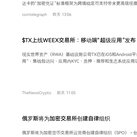
构建数字资产业务最快速、可靠且完全合法的途径之一。
达卡的“加密凭证”标准框架为跨境稳定币支付带来更高信任
取代法律要求的会计审计或免除发行方的责任，而是与传统
框架如何提供可纳入参与方审批、合规与风险流程的保障信
他预计随着实时验证工具的普及，监管机构可能会从认可转
cointelegraph
昨天 13:06
万事达卡框架利用通用标准和保障信号来增强区块链交易的
验证。AEREDIUM目前正与美国监管机构进行谈判，并准备
跨境稳定币支付摩擦的新治理信号。 Borderless CEO指出，合规仍是稳定币支付的
统架构设计已考虑银行API延迟等潜在操作障碍，将过时或
主要瓶颈，而万事达卡正将代理银行模式应用于数字资产支
视为风险信号而非系统故障。
游得到信任，无需在各交易对手方重复执行。在此试点中，
$TX上线WEEX交易所：移动端“超级应用”发
作为治理和验证层，但不处理或结算资金。 此举是万事达卡在稳定币领域的最新进
市场准入
展，紧随其以18亿美元收购稳定币基础设施公司BVNK之后
现实世界资产（RWA）基础设施公司TX已在iOS和Android
将结算能力扩展至包括通过多种稳定币进行日内、周末和节
用”，集钱包访问、应用内KYC、质押、推荐和生态系统应用
一个统一的合规化代币化资产入口。同时，其原生代币$TX
WEEX上线，将TX的移动优先RWA基础设施与WEEX的全球市
是一个区块链操作系统，专注于为股票、ETF、商品等现实
化及交易支持。该平台由Sologenic和Coreum于2026年
TheNewsCrypto
前天 11:05
先”策略，与受监管实体合作确保合规交易。其“超级应用”通
性，解决了用户在不同资产和市场间重复验证身份的问题，
资组合管理、质押、推荐和DeFi迷你应用等功能。 此次在WEEX上线，为TX带来了
超过1000万用户和1600多个现货交易对的深度流动性，为
俄罗斯将为加密交易所创建自律组织
接、流畅的RWA生态入口。此举与超级应用的核心理念一致
产之间的摩擦。 TX的超级应用建立在机构级基础设施之上，其生态系统包括受
俄罗斯将为加密货币交易所运营商创建自律组织（SРО）。创
FINRA/SIPC监管的经纪交易商以及Fireblocks、BitGo等