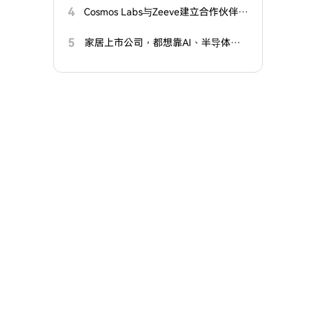
意味着什么？牛市即将来临？
4
Cosmos Labs与Zeeve建立合作伙伴关
系
5
家居上市公司，都想靠AI、半导体翻
身