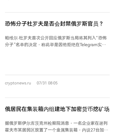
密交易所转给了伪装成俄罗斯联邦安全局工作人员的不
法分子。 目前，所有相关兑换点均已暂时关闭。大楼内
数十人被拘留，其中八人已被采取强制措施。 同一天，
俄罗斯政府宣布，自2026年8月15日至2032年12月31
恐怖分子杜罗夫是否会封禁俄罗斯官员？
日，禁止在莫斯科、莫斯科州及库尔斯克州部分地区进
行加密货币挖矿。 此前不久，俄罗斯国家杜马于7月21
帕维尔·杜罗夫首次公开回应俄罗斯当局将其列入“恐怖
日通过法律，对数字资产和数字权利的流通实施综合监
分子”名单的决定，称此举是因他拒绝在Telegram实施
管。根据该法，自2027年7月1日起，只有被纳入国家专
大规模监控和审查。他讽刺地指出，根据俄法律，他现
门登记册的加密货币交易所及相关从业者才被允许开展
在被禁止“在互联网上发布信息”，并暗示俄罗斯官员“显
业务。
然不明白在互联网上谁能封禁谁”。这一表态引发了对
Telegram可能限制俄罗斯官方及政府机构认证频道的猜
测。 尽管Telegram在俄被封，许多俄官员和部门仍通过
cryptonews.ru
07/31 08:05
该平台进行官方沟通。政府已要求公职人员在2030年前
转用国产即时通讯软件MAX，但据报道许多官员出于隐
私担忧，仍通过额外设备使用Telegram。与此同时，
BiP和KakaoTalk等替代外国应用近期在俄访问也出现问
俄居民在集装箱内组建地下加密货币挖矿场
题。 当前局势与2020年类似，当时俄监管机构在杜罗
夫承诺打击恐怖主义后解除了对Telegram的封锁，但官
据俄罗斯伊尔库茨克州检察院消息，一名企业家在谢列
方频道一直未被禁。不同的是，如今杜罗夫暗示可能从
霍夫市某居民区放置了一个金属集装箱，内设27台加密
平台内部施加控制。他的声明仅是首次公开回应，后续
货币挖矿设备。调查显示，该设备涉嫌绕开电表非法接