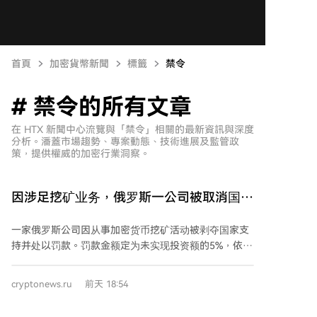
首頁
加密貨幣新聞
標籤
禁令
# 禁令的所有文章
在 HTX 新聞中心流覽與「禁令」相關的最新資訊與深度
分析。潘蓋市場趨勢、專案動態、技術進展及監管政
策，提供權威的加密行業洞察。
因涉足挖矿业务，俄罗斯一公司被取消国家
支持并处以罚款
一家俄罗斯公司因从事加密货币挖矿活动被剥夺国家支
持并处以罚款。罚款金额定为未实现投资额的5%，依据
协议限制，罚款额降至500万卢布，但额外追缴了1.54
亿卢布，这是因利用关税优惠而产生的增值税欠款。 法
cryptonews.ru
前天 18:54
院查明，"Hash Maker"公司于2021年获得经济特区居民
身份。根据与地方政府的协议，该公司应在经济特区内