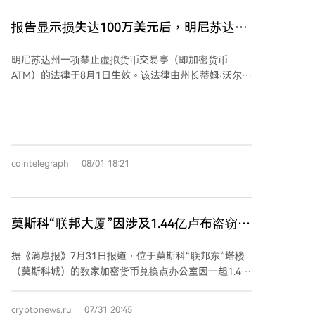
建设一个数据中心并投资46亿卢布用于"软件开发、数据
库及信息系统的创建"。然而，地方工业部称这些条件未
报告显示损失达100万美元后，明尼苏达州
得到履行。该公司仅投资了8.35亿卢布，甚至未开始建
加密货币ATM禁令生效
设数据中心。 该部指出，公司活动"不符合批准的商业
明尼苏达州一项禁止虚拟货币交易亭（即加密货币
计划"：其从事挖矿，所有设备均用于生产哈希算力而非
ATM）的法律于8月1日生效。该法律由州长蒂姆·沃尔兹
软件开发。本应建设数据中心的地点上，放置着用于加
于5月签署，要求所有运营商停止安装、运行或提供此
密货币挖矿的服务器集装箱。 值得注意的是，该公司已
类设备，已安装的机器须立即停用，并于年底前从公共
于2024年12月通知地方当局其已注册为矿工。 尽管利
场所移除。 此举源于该州监管部门报告称，2023年至
佩茨克州未禁止加密货币挖矿，但俄罗斯政府正研究在
2025年间，居民因涉及加密货币ATM的骗局损失约100
由莫斯科能源系统供电的19个地区禁止挖矿的可能性。
万美元。联邦调查局的数据也显示，该州2025年与加密
若禁令实施，整个俄罗斯中部地区将禁止挖矿。目前，
cointelegraph
08/01 18:21
货币相关的损失超过1.51亿美元。官员指出，这些骗局
仅在莫斯科、莫斯科州及库尔斯克州的八个地区明确禁
往往针对老年人，利用虚假紧急情况迫使受害人快速汇
止，该禁令将于8月15日生效，暂定持续至2032年12月
款。 明尼苏达州是近期美国多个采取类似行动的州之
31日，且后续可能无条件延长。
一。田纳西州已于7月1日起全面禁止，佐治亚州同日实
莫斯科“联邦大厦”因涉及1.44亿卢布盗窃案
施了交易限制等措施，特拉华州和新泽西州的立法机构
而遭搜查
也在推进相关法案。数据显示，在该禁令生效前，明尼
据《消息报》7月31日报道，位于莫斯科“联邦东”塔楼
苏达州共有201台加密货币ATM在运营。
（莫斯科城）的数家加密货币兑换点办公室因一起1.44
亿卢布盗窃案遭到系列搜查。受害者名为弗拉基米尔
·R，他在骗子的诱导下，将这笔巨款通过一家首都的加
cryptonews.ru
07/31 20:45