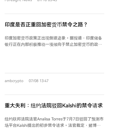
测市场（涉及体育、政治等领域）的监管方式产生广泛
提供真实货币交易的预测市场扩展程序，并收紧数据使
影响，核心争议在于联邦监管与州赌博法规的管辖权冲
用规则。这些举措的直接导火索是今年5月谷歌一名员
突。最终禁令令预计将于8月5日发布。
工涉嫌利用内部数据在预测平台Polymarket非法交易获
利，成为首例企业内幕交易案，凸显了行业在信息合规
印度是否正重回加密货币禁令之路？
与监管方面的风险。 当前预测市场面临多线压力：美国
商品期货交易委员会（CFTC）正对Polymarket进行调
印度加密货币政策正出现倒退迹象。据报道，印度储备
查，并与多个州就管辖权产生争议；阿根廷等国已封锁
银行正在内部积极推动一项倾向于禁止加密货币的政
该平台。尽管行业交易量创新高且资本持续涌入，但其
策。该央行建议禁止银行和金融机构涉足加密货币及私
性质仍存争议——CFTC视其为金融衍生品，而数据却显
人发行的稳定币，担心这可能将混乱带入正规金融体系
示用户盈利分布极不均衡，类似赌场特征。随着联邦调
并增加传染风险。此外，其认为外币支持的稳定币威胁
查、政治施压、合规收紧及渠道封锁等多方限制加剧，
货币主权，即便卢比支持的代币也可能减少政府法币发
预测市场的灰色地带正被快速压缩。
行收入。 税务部门的压力也是因素之一。数据显示，
ambcrypto
07/08 13:47
2023财年近64.5万加密货币交易参与者中，仅不到四分
之一在纳税申报中报告了交易。离岸交易所、私人钱包
和点对点卢比交易增加了追踪难度。尽管印度对加密收
益征收30%的税，但执法面临估值标准不统一等挑战。
重大失利：纽约法院驳回Kalshi的禁令请求
印度拥有约3900万加密货币交易者，持有约21亿美元数
字资产，但政策多年来处于灰色地带。2012年的禁令草
纽约联邦法院法官Analisa Torres于7月7日驳回了预测市
案从未提交议会，正式讨论文件也一再推迟。与此同
场平台Kalshi提出的初步禁令请求。法官裁定，赌博监
时，美国、日本和新加坡等国正推进监管框架，而中国