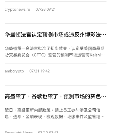
行动将取决于事态发展。
入电网，从而窃取电力，给供电公司造成的损失估计超
cryptonews.ru
07/28 09:21
过2300万卢布。目前该非法矿场已被查封，设备被没
收。 调查人员已根据《俄罗斯联邦刑法典》第165条
（通过欺诈或滥用信任造成财产损失）提起刑事诉讼，
最高刑罚可达五年监禁及罚款。值得注意的是，自2025
华盛顿法官认定预测市场或违反州博彩法，
年4月7日起，伊尔库茨克州南部29个市镇，包括谢列霍
Kalshi誓言上诉
夫及该区，已全面禁止各类实体及个人进行加密货币挖
华盛顿州一名法官批准了初步禁令，认定受美国商品期
矿。 此前，当地警方还在斯特尔博瓦村附近的林带中发
货交易委员会（CFTC）监管的预测市场运营商Kalshi可
现过另一处非法矿场，该案件同样源于供电公司对异常
能违反了该州的赌博和消费者保护法。Kalshi已表示将
用电的举报。
提起上诉。 华盛顿州总检察长办公室称，法院发现
ambcrypto
07/21 19:42
Kalshi可能违反了《华盛顿州赌博法案》和《消费者保
护法案》，在州内经营非法在线赌博业务。该州指控
Kalshi的平台允许用户就体育、选举、听证会、疾病爆
发等多种未来事件进行投注，其商业模式构成了非法赌
高盛禁了，谷歌也禁了，预测市场的灰色地
博。 Kalshi对此裁决表示反对，认为其事件合约受《商
带越来越窄了
品交易法》管辖，属于CFTC的专属监管范围，各州无权
近日，高盛更新内部政策，禁止员工参与涉及公司信
监管联邦监督下的预测市场。但法院在初步阶段认定，
息、选举、金融表现、宏观数据、地缘事件及监管结果
《商品交易法》并未优先于华盛顿州的赌博法，因此允
等的事件合约交易，违规者可能面临解雇及收益追回。
许该州的诉讼继续进行。 此案的结果可能对未来美国预
同时，谷歌Chrome应用商店宣布将于2026年8月起禁止
Foresight News
07/10 03:43