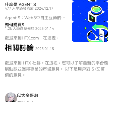
簡介 隨著創新領域的不斷演變，
什麼是 AGENT S
477 人學過
發佈於 2024.12.17
web3 技術和加密貨幣項目的出
現在塑造數字未來中扮演著關鍵
Agent S：Web3中自主互動的未
角色。在這個動態領域中，
來 介紹 在不斷演變的Web3和加
如何購買S
SPERO（標記為 SPERO,$$s$）
1.2k 人學過
發佈於 2025.01.14
密貨幣領域，創新不斷重新定義
是一個引起關注的項目。本文旨
個人如何與數字平台互動。
歡迎來到HTX.com！在這裡，購
在收集並呈現有關 SPERO 的詳
Agent S是一個開創性的項目，
買Sonic (S)變得簡單而便捷。跟
細信息，以幫助愛好者和投資者
相關討論
承諾通過其開放的代理框架徹底
2.7k 人學過
發佈於 2025.01.15
隨我們的逐步指南，放心開始您
理解其基礎、目標和在 web3 和
改變人機互動。Agent S旨在簡
的加密貨幣之旅。第一步：創建
加密領域內的創新。
化複雜任務，為人工智能（AI）
您的HTX帳戶使用您的 Email、
歡迎來到 HTX 社群。在這裡，您可以了解最新的平台發
SPERO,$$s$ 是什麼？
提供變革性的應用，鋪平自主互
手機號碼在HTX註冊一個免費帳
展動態並獲得專業的市場意見。 以下是用戶對 S (S)幣
SPERO,$$s$ 是加密空間中的一
動的道路。本詳細探索將深入研
戶。體驗無憂的註冊過程並解鎖
價的意見。
個獨特項目，旨在利用去中心化
究該項目的複雜性、其獨特特徵
所有平台功能。立即註冊第二
和區塊鏈技術的原則，創建一個
以及對加密貨幣領域的影響。 什
步：前往買幣頁面，選擇您的支
促進參與、實用性和金融包容性
麼是Agent S？ Agent S是一個
付方式信用卡/金融卡購買：使用
的生態系統。該項目旨在以新的
以太多哥啊
突破性的開放代理框架，專門設
您的Visa或Mastercard即時購買
方式促進點對點互動，為用戶提
計用來解決計算機任務自動化中
2026-8-7
Sonic (S)。餘額購買：使用您
供創新的金融解決方案和服務。
下半夜操作思路
的三個基本挑戰： 獲取特定領域
HTX帳戶餘額中的資金進行無縫
SPERO,$$s$ 的核心目標是通過
知識：該框架智能地從各種外部
下半夜操作思路 📈 多头视角： 回踩 1,900 ~ 1,910
交易。第三方購買：探索諸如
提供增強用戶體驗的工具和平台
知識來源和內部經驗中學習。這
支撑位企稳、有效站稳后，可轻仓布局多单，目标
Google Pay或Apple Pay等流行
來賦能個人。這包括使交易方式
種雙重方法使其能夠建立豐富的
看 1,930 ~ 1,950，止损放 1,892 下方 📉 空头视
支付方式以增加便利性。C2C購
更加靈活、促進社區驅動的倡
評論
2
分享
特定領域知識庫，提升其在任務
角： 反弹至 1,93
買：在HTX平台上直接與其他用