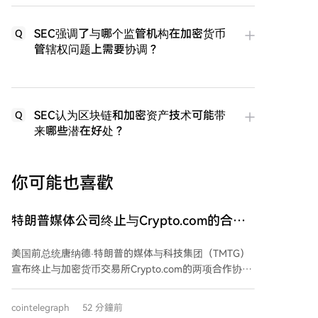
SEC强调了与哪个监管机构在加密货币
Q
管辖权问题上需要协调？
SEC认为区块链和加密资产技术可能带
Q
来哪些潜在好处？
你可能也喜歡
特朗普媒体公司终止与Crypto.com的合作
协议
美国前总统唐纳德·特朗普的媒体与科技集团（TMTG）
宣布终止与加密货币交易所Crypto.com的两项合作协
议。这些协议原本包括建立价值64亿美元的CRO代币资
金池，以及在其社交平台Truth Social上整合预测市场功
cointelegraph
52 分鐘前
能。TMTG临时CEO表示，终止合作主要基于市场竞争