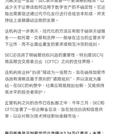
为解决这一差距，SEC表示需要一个更清晰的框架，以
减少关于证券法如何适用于数字资产的不确定性。它还
指出需要促进通过
代币化发行
进行合规资本形成，并支
持链上金融基础设施的发展。
该机构进一步表示，现代化的方法应有助于确保关键服
务——如托管、交易和质押——能够在适当的监管水平
下运作，而不会面临重复的要求或相互冲突的规则。
SEC还强调了明确管辖权问题的重要性，特别是SEC与
商品期货交易委员会（CFTC）之间的责任界限。
该机构将这种“协调”描述为一项努力，旨在确保加密市
场拥有清晰且基于原则的“道路规则”，并以法规为基
础。在SEC的构想中，结果应既能鼓励创新，又能保持
高水平的
投资者保护
。
监管机构之间的合作已在酝酿之中：今年三月，SEC和
CFTC签署了一份谅解备忘录，旨在加强协调和信息共
享，以应对新兴技术持续影响金融市场。
每日图表显示加密货币总市值达2.26万亿美元。来源：