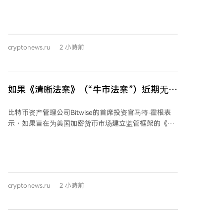
旨在将资源重新聚焦于媒体运营以及与热核能源公司
资金从 meme 币投机转向高市值的一层协议及收益型
TAE的合并计划。 临时首席执行官凯文·麦克古恩表示，
DeFi 资产，这可能预示着山寨币季节的开始。
公司希望采取更具针对性的战略，并指出数字资产管理
公司市场在过去一年已趋于饱和。这标志着公司战略的
cryptonews.ru
2 小時前
重大转变，其原本计划到2025年在加密货币和金融服务
领域进行积极扩张。 各方共同终止了涉及创建基于
Cronos区块链和CRO代币的上市公司的"CRO战略"计
划，理由包括当前市场状况以及业务和利益相关者优先
如果《清晰法案》（“牛市法案”）近期无法
事项的变化。同时，各方同意不再启动与先前服务协议
通过，比特币将何去何从？知名首席信息官
相关的某些数字资产。 此外，特朗普媒体与Crypto.com
比特币资产管理公司Bitwise的首席投资官马特·霍根表
评估...
也缩减了将预测市场直接整合到Truth Social平台的计
示，如果旨在为美国加密货币市场建立监管框架的《清
划，转而将合作推进一项营销协议，以向Truth Social用
晰法案》本周未获通过，可能导致加密货币市场出现短
户推广Crypto.com的预测市场产品。 公司目前的重点是
期下跌。霍根在备忘录中指出，法案若不通过，最乐观
将Truth Social的用户群和数据转化为新的收入来源，例
的情况是市场能迅速消化这一预期。他提到，预测市场
如通过其API服务向高频交易公司提供数据，并探索与大
对此法案通过概率的预期已大幅下降，这有助于减少市
型语言模型开发商和市场预测平台签订数据许可协议。
场面临的不确定性。 霍根认为，法案本周通过的可能性
麦克古恩强调，此次战略调整是基于竞争环境考虑，而
cryptonews.ru
2 小時前
较低，更可能的情况是参议院将听证会推迟到九月。他
非监管担忧。 受相关消息影响，CRO代币价格出现显著
强调，关键点在于投资者需要接受该法案短期内不会通
下跌。
过的现实。霍根表示，若市场能快速将这一因素计入价
格，将有助于市场触底并消除不确定性，从而为秋季可