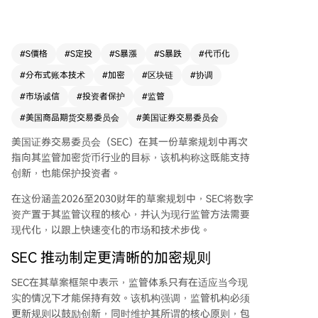
参与者缺乏足够的法律明确性。 该机构强调，需
要更新规则以适应当前市场和技术变革，在鼓励创
新的同时维护投资者保护和市场完整性等核心原
则。SEC计划为加密资产建立更坚实、理性且连贯
#
S價格
#
S定投
#
S暴漲
#
S暴跌
#
代币化
的监管基础，明确证券法如何适用于数字资产，并
#
分布式账本技术
#
加密
#
区块链
#
协调
促进通过代币发行进行合规融资。 此外，SEC提及
需厘清其与商品期货交易委员会（CFTC）之间的
#
市场诚信
#
投资者保护
#
监管
监管职责，通过加强协调与信息共享，为加密市场
#
美国商品期货交易委员会
#
美国证券交易委员会
提供清晰、有原则的规则，从而在支持创新的同时
确保高水平的投资者保护。
美国证券交易委员会（SEC）在其一份草案规划中再次
指向其监管加密货币行业的目标，该机构称这既能支持
创新，也能保护投资者。
在这份涵盖2026至2030财年的草案规划中，SEC将数字
资产置于其监管议程的核心，并认为现行监管方法需要
现代化，以跟上快速变化的市场和技术步伐。
SEC 推动制定更清晰的加密规则
SEC在其
草案框架
中表示，监管体系只有在适应当今现
实的情况下才能保持有效。该机构强调，监管机构必须
更新规则以鼓励创新，同时维护其所谓的核心原则，包