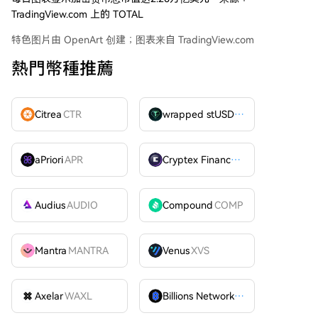
TradingView.com 上的 TOTAL
特色图片由 OpenArt 创建；图表来自 TradingView.com
熱門幣種推薦
Citrea
CTR
wrapped stUSDT
WSTUSDT
aPriori
APR
Cryptex Finance
CTX
Audius
AUDIO
Compound
COMP
Mantra
MANTRA
Venus
XVS
Axelar
WAXL
Billions Network
BILL