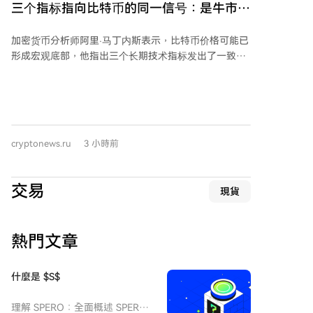
三个指标指向比特币的同一信号：是牛市还
能出现的上涨趋势奠定更好基础。 *本文不构成投资建
是熊市趋势？
议。
加密货币分析师阿里·马丁内斯表示，比特币价格可能已
形成宏观底部，他指出三个长期技术指标发出了一致信
号。 马丁内斯称，比特币月度图表上出现了TD
Sequential的买入信号，这个罕见信号曾在2022年成功
预示市场底部，当前信号可能同样指向新的周期性底部
区域。 第二个指标是比特币价格接近其50个月简单移动
平均线（SMA）。马丁内斯指出，自2014年以来，这一
cryptonews.ru
3 小時前
长期支撑位与比特币价格在多次重大市场低点处相交，
因此当前水平可能是一个历史上强劲的支撑区域。 第三
个指标是钱德动量振荡器（CMO）的数据。马丁内斯表
交易
現貨
示，CMO指标已降至-71，上次达到该水平是在6月比特
币价格跌至约57,000美元时。该指标用于评估市场是否
处于超买或超卖状态以及当前趋势的强度。历史上，较
熱門文章
低的CMO水平有时与比特币的重要低点相吻合。 马丁
内斯总结称，综合这三个长期指标来看，增强了比特币
可能正在形成宏观经济底部的技术预测。但他也提醒，
什麼是 $S$
这些指标基于过去的价格走势，本身并不保证未来的价
格动态。 *本文不构成投资建议。
理解 SPERO：全面概述 SPERO