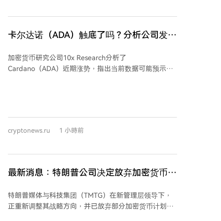
态势的考虑，而非对监管环境的担忧。该公司将转而专
注于与能源公司TAE的合并计划。与此同时，特朗普本
人因其家族的数字资产投资可能引发的利益冲突，继续
卡尔达诺（ADA）触底了吗？分析公司发布
面临部分立法者的审查。
最新信息！
加密货币研究公司10x Research分析了
Cardano（ADA）近期涨势，指出当前数据可能预示着
价格底部正在形成。数据显示，ADA交易价格已高于其
7日和30日移动平均线，过去一周上涨约20.8%，主要推
动力来自大额投资者的买入。该公司称，大钱包在五天
内积累了超2.4亿枚ADA，且价格上涨过程中持续买入，
被视为重要的看涨信号。 推动因素还包括生态系统内的
cryptonews.ru
1 小時前
技术及监管进展：Cardano与Injective通过跨链通信协
议（IBC）在测试网建立首个跨链连接，旨在使ADA能
在Injective生态中使用。此外，Cardano预计于8月9日
完成为期75天的交易历史验证，这是芝商所（CME）推
最新消息：特朗普公司决定放弃加密货币！
出受监管期货市场所需的步骤，分析师认为此举对未来
一种山寨币价格暴跌！
ADA现货ETF的潜在获批可能有重要意义。同时，网络
特朗普媒体与科技集团（TMTG）在新管理层领导下，
已完成Van Rossum硬分叉升级，并进入Dijkstra时代规
正重新调整其战略方向，并已放弃部分加密货币计划。
划阶段。 分析师强调，关键并非涨幅大小，而在于“谁
该公司终止了与Crypto.com先前宣布的两项独立交易，
在买入及原因”。市场还出现更大规模的资金轮动迹象：