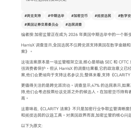
#
两党支持
#
中期选举
#
加密货币
#
摇摆选民
#
数字资
#
美国证券交易委员会
#
选民调查
编者按:加密监管正在成为 2026 年美国中期选举中的一个新
HarrisX 调查显示,全国选民不仅跨党派支持美国在数字金融
案》。
这项法案原本是一项监管框架立法,核心是明确 SEC 和 CF
强消费者保护。但从 HarrisX 的调查结果看,它的政治意义
案,他们会更倾向于支持这名参议员;整体来看,支持《CLARIT
更值得关注的是跨党派流动。调查显示,47% 的选民表示,如果
持,他们会考虑投票给该党派之外的候选人。在加密货币持有
高。
这意味着,《CLARITY 法案》不只是加密行业争取监管清
和摇摆选民的议题工具。对美国政界而言,加密监管的核心问
以下为原文: