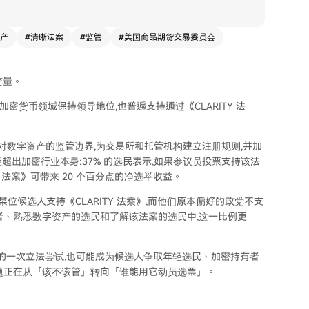
产
#
清晰法案
#
监管
#
美国商品期货交易委员会
变量。
和加密货币领域保持领导地位,也普遍支持通过《CLARITY 法
TC 对数字资产的监管边界,为交易所和托管机构建立注册规则,并加
已经超出加密行业本身:37% 的选民表示,如果参议员投票支持该法
Y 法案》可带来 20 个百分点的净选举收益。
某位候选人支持《CLARITY 法案》,而他们原本偏好的政党不支
者、熟悉数字资产的选民和了解该法案的选民中,这一比例更
晰度的一次立法尝试,也可能成为候选人争取年轻选民、加密持有者
题正在从「该不该管」转向「谁能用它动员选票」。