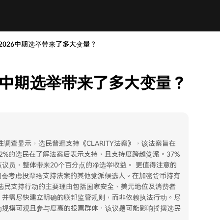
给2026中期选举带来了多大变量？
026中期选举带来了多大变量？
调查显示，选民普遍支持《CLARITY法案》，该法案旨在
2%的选民在了解法案后表示支持，且支持度跨越党派。37%
议员，整体带来20个百分点的净选举收益。 更值得注意的
们会考虑投票给支持法案的其他党派候选人。在加密货币持有
选民支持行动的主要理由包括国家安全、美元地位及消费者
，并需尽快建立明确的联邦监管规则，而非依赖执法行动。尽
为规模可观且参与度高的投票群体，该议题可能影响摇摆选民