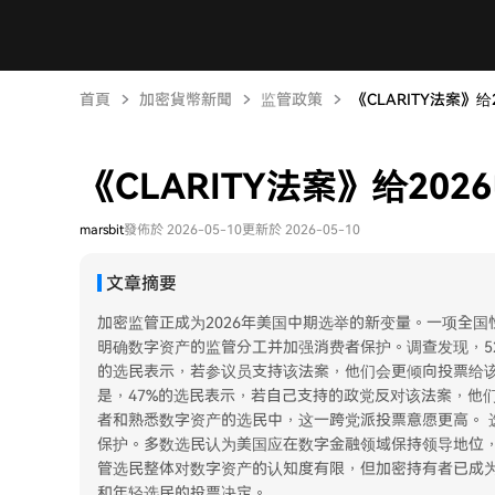
首頁
加密貨幣新聞
监管政策
《CLARITY法案》
《CLARITY法案》给2
marsbit
發佈於 2026-05-10
更新於 2026-05-10
文章摘要
加密监管正成为2026年美国中期选举的新变量。一项全国性
明确数字资产的监管分工并加强消费者保护。调查发现，5
的选民表示，若参议员支持该法案，他们会更倾向投票给该
是，47%的选民表示，若自己支持的政党反对该法案，他
者和熟悉数字资产的选民中，这一跨党派投票意愿更高。 
保护。多数选民认为美国应在数字金融领域保持领导地位
管选民整体对数字资产的认知度有限，但加密持有者已成
和年轻选民的投票决定。