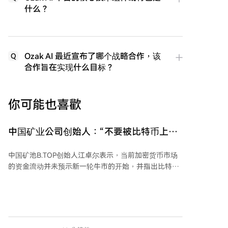
什么？
Ozak AI 最近宣布了哪个战略合作，该
Q
合作旨在实现什么目标？
你可能也喜歡
中国矿业公司创始人：“不要被比特币上涨
迷惑，牛市尚未开始”
中国矿池B.TOP创始人江卓尔表示，当前加密货币市场
的资金流动并未预示新一轮牛市的开始，并指出比特币
在短期上涨后可能面临最终下跌。 江卓尔提供的数据显
示，加密货币市场中稳定币供应持续呈现资金外流趋
势。过去一个月，稳定币总市值缩减约22.3亿美元。其
中，Tether（USDT）市值从1842亿美元降至1831亿美
元，USD Coin（USDC）市值从732.8亿美元降至721.5