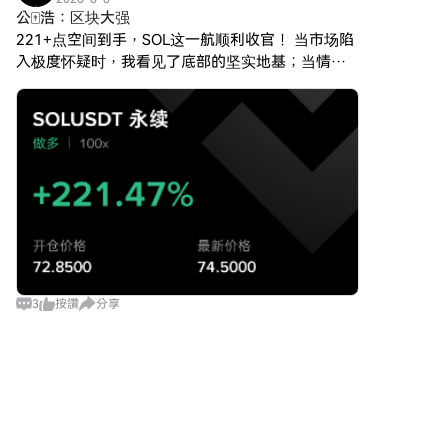
務和競爭性匯率。第三步：存儲
繞包容性展開，旨在彌合傳統金
公🀄️浩：区块大强
效地分解和執行複雜任務。此特
您的Sonic (S)購買Sonic (S)後，
融中的差距，同時利用區塊鏈技
徵顯著提升了其高效和有效地管
221+点空间到手，SOL这一航顺利收官！ 当市场陷
將其存儲在您的HTX帳戶中。您
術的優勢。 誰是 SPERO,$$s$ 的
理多個子任務的能力。 處理動
入极度怀疑时，我看见了底部的坚实地基；当情绪
也可以透過區塊鏈轉帳將其發送
創建者？ SPERO,$$s$ 的創建者
態、不均勻的界面：該項目引入
填满街头巷尾，我嗅到了顶部的一地鸡毛。 预测是
到其他地址或者用於交易其他加
身份仍然有些模糊，因為公開可
了代理-計算機界面（ACI），這
主观的艺术，应对是客观的科学 两者合一，就是自
密貨幣。第四步：交易Sonic (S)
用的資源對其創始人提供的詳細
是一種創新的解決方案，增強了
在HTX的現貨市場輕鬆交易Sonic
然的馈赠。
背景信息有限。這種缺乏透明度
代理和用戶之間的互動。利用多
(S)。前往您的帳戶，選擇交易
可能源於該項目對去中心化的承
模態大型語言模型（MLLMs），
對，執行交易，並即時監控。
諾——這是一種許多 web3 項目
Agent S能夠無縫導航和操作各
HTX為初學者和經驗豐富的交易
所共享的精神，優先考慮集體貢
種圖形用戶界面。 通過這些開創
者提供了友好的用戶體驗。
獻而非個人認可。 通過將討論重
性特徵，Agent S提供了一個強
心放在社區及其共同目標上，
大的框架，解決了自動化人機互
SPERO,$$s$ 體現了賦能的本
動中涉及的複雜性，為AI及其他
質，而不特別突出某些個體。因
領域的無數應用奠定了基礎。 誰
此，理解 SPERO 的精神和使命
是Agent S的創建者？ 儘管
3
按讚
分享
比識別單一創建者更為重要。 誰
Agent S的概念根本上是創新
是 SPERO,$$s$ 的投資者？
的，但有關其創建者的具體信息
SPERO,$$s$ 得到了來自風險投
仍然難以捉摸。創建者目前尚不
AttitudeGirlB9
資家到天使投資者的多樣化投資
清楚，這突顯了該項目的初期階
2026-8-8
者的支持，他們致力於促進加密
段或戰略選擇將創始成員保密。
Pepeto 預售 19 個月後仍未確定上線日
領域的創新。這些投資者的關注
無論是否匿名，重點仍然在於框
Pepeto 預售 19 個月後仍未確定上線日期，
點通常與 SPERO 的使命一致
架的能力和潛力。 誰是Agent S