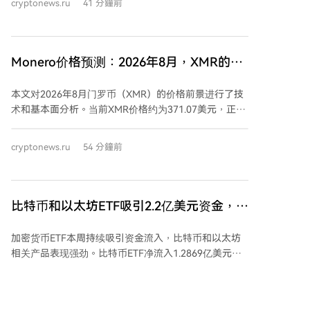
cryptonews.ru
41 分鐘前
亿美元。 江卓尔认为，稳定币供应减少表明市场新资金
流入依然疲弱，当前的资金条件并不支持牛市启动。他
预测比特币短期内可能反弹至68,000-70,000美元高
点，但在此轮上涨中空头平仓后，比特币或将经历“最后
Monero价格预测：2026年8月，XMR的杯
一跌”。 *本文不构成投资建议。
柄形态能否形成并带动价格在季度前达到
本文对2026年8月门罗币（XMR）的价格前景进行了技
427美元？
术和基本面分析。当前XMR价格约为371.07美元，正在
测试一个杯柄形态的颈线突破位（370-371美元），若
日收盘确认突破，技术目标看向427美元。相对强弱指
cryptonews.ru
54 分鐘前
数（RSI）位于62.24，显示买方动能。 文章指出，8月
历来是门罗币表现强劲的月份，但历史中位数回报为
负。近期积极的基本面包括用Rust编写的新节点软件
Cuprate发布，以及旨在实现原生跨链交易的去中心化
比特币和以太坊ETF吸引2.2亿美元资金，贝
交易所Serai的代码进展，这些开发旨在增强网络弹性和
莱德再次领跑
应对监管压力。 然而，监管环境是主要风险。目前已有
加密货币ETF本周持续吸引资金流入，比特币和以太坊
73家中心化交易所下架XMR，且欧盟将于2027年7月起
相关产品表现强劲。比特币ETF净流入1.2869亿美元，
根据MiCA法规全面禁止隐私币上市。这迫使生态系统加
其中贝莱德的IBIT基金贡献了绝大部分（1.2833亿美
速转向Serai、Retoswap等去中心化交易平台以维持流
元），使比特币ETF连续第四日录得资金流入。以太坊
动性。 周度预测显示，若成功突破颈线，价格可能在月
ETF表现同样出色，净流入9215万美元，贝莱德的ETHA
中向427美元目标推进；若突破失败并失守355美元附近