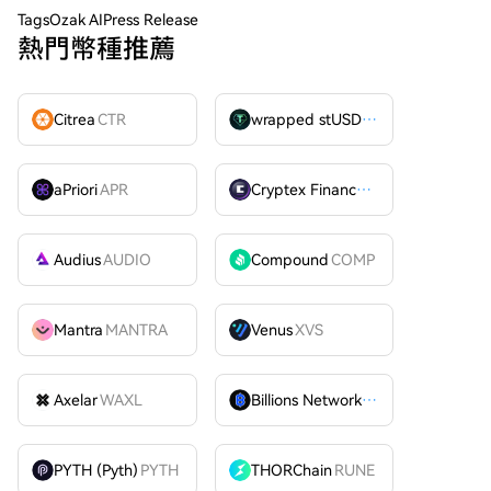
Tags
Ozak AIPress Release
熱門幣種推薦
Citrea
CTR
wrapped stUSDT
WSTUSDT
aPriori
APR
Cryptex Finance
CTX
Audius
AUDIO
Compound
COMP
Mantra
MANTRA
Venus
XVS
Axelar
WAXL
Billions Network
BILL
PYTH (Pyth)
PYTH
THORChain
RUNE