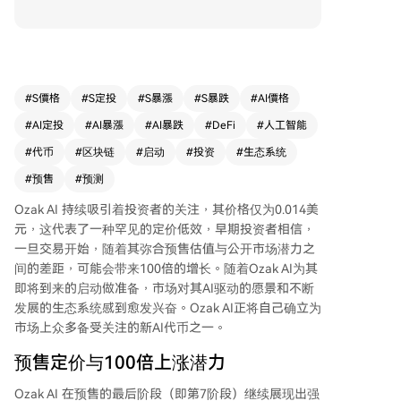
已进入最后阶段（第七阶段），筹集资金超过700
万美元，售出超11.9亿代币，反映出强烈的市场需
求。其固定上市价格为1美元，预示着预售投资者
可能获得最高71倍的回报，若上市后市场情绪高
涨，增长轨迹或迈向100倍。 Ozak AI是一个结合
#
S價格
#
S定投
#
S暴漲
#
S暴跌
#
AI價格
人工智能与区块链的预测性平台，旨在为投资者提
#
AI定投
#
AI暴漲
#
AI暴跌
#
DeFi
#
人工智能
供准确的市场预测和智能交易策略。其生态系统包
括可定制的7x24小时预测代理，并通过去中心化存
#
代币
#
区块链
#
启动
#
投资
#
生态系统
储网络确保数据安全。平台原生代币$OZ可用于访
#
预售
#
预测
问高级AI功能、参与质押并获得费用减免与奖励。
此外，Ozak AI近期与AImstrong达成合作，旨在
Ozak AI 持续吸引着投资者的关注，其价格仅为0.014美
将其预测智能与跨链借贷协议结合，以优化DeFi绩
元，这代表了一种罕见的定价低效，早期投资者相信，
效和资本效率。随着项目临近启动，其强劲的预售
一旦交易开始，随着其弥合预售估值与公开市场潜力之
表现、先进的技术架构及不断扩展的合作伙伴关
间的差距，可能会带来100倍的增长。随着Ozak AI为其
系，使其有望成为下一个增长周期中表现突出的AI
即将到来的启动做准备，市场对其AI驱动的愿景和不断
代币。
发展的生态系统感到愈发兴奋。Ozak AI正将自己确立为
市场上众多备受关注的新AI代币之一。
预售定价与100倍上涨潜力
Ozak AI 在预售的最后阶段（即第7阶段）继续展现出强