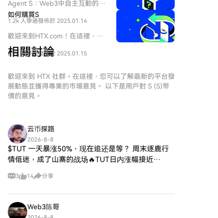
現在塑造數字未來中扮演著關鍵
Agent S：Web3中自主互動的未
角色。在這個動態領域中，
來 介紹 在不斷演變的Web3和加
如何購買S
SPERO（標記為 SPERO,$$s$）
1.2k 人學過
發佈於 2025.01.14
密貨幣領域，創新不斷重新定義
是一個引起關注的項目。本文旨
個人如何與數字平台互動。
歡迎來到HTX.com！在這裡，購
在收集並呈現有關 SPERO 的詳
Agent S是一個開創性的項目，
買Sonic (S)變得簡單而便捷。跟
細信息，以幫助愛好者和投資者
相關討論
承諾通過其開放的代理框架徹底
2.7k 人學過
發佈於 2025.01.15
隨我們的逐步指南，放心開始您
理解其基礎、目標和在 web3 和
改變人機互動。Agent S旨在簡
的加密貨幣之旅。第一步：創建
加密領域內的創新。
化複雜任務，為人工智能（AI）
您的HTX帳戶使用您的 Email、
歡迎來到 HTX 社群。在這裡，您可以了解最新的平台發
SPERO,$$s$ 是什麼？
提供變革性的應用，鋪平自主互
手機號碼在HTX註冊一個免費帳
展動態並獲得專業的市場意見。 以下是用戶對 S (S)幣
SPERO,$$s$ 是加密空間中的一
動的道路。本詳細探索將深入研
戶。體驗無憂的註冊過程並解鎖
價的意見。
個獨特項目，旨在利用去中心化
究該項目的複雜性、其獨特特徵
所有平台功能。立即註冊第二
和區塊鏈技術的原則，創建一個
以及對加密貨幣領域的影響。 什
步：前往買幣頁面，選擇您的支
促進參與、實用性和金融包容性
麼是Agent S？ Agent S是一個
付方式信用卡/金融卡購買：使用
的生態系統。該項目旨在以新的
云币探路
突破性的開放代理框架，專門設
您的Visa或Mastercard即時購買
方式促進點對點互動，為用戶提
計用來解決計算機任務自動化中
2026-8-8
Sonic (S)。餘額購買：使用您
供創新的金融解決方案和服務。
$TUT 一天暴涨50%，现在追还是等？ 周末逐鹿行
的三個基本挑戰： 獲取特定領域
HTX帳戶餘額中的資金進行無縫
SPERO,$$s$ 的核心目標是通過
知識：該框架智能地從各種外部
情低迷，成了山寨的战场🔥TUT日内涨幅接近
交易。第三方購買：探索諸如
提供增強用戶體驗的工具和平台
知識來源和內部經驗中學習。這
50%，说实话真的有点吓人，BNB生态近期资金热
Google Pay或Apple Pay等流行
來賦能個人。這包括使交易方式
3
14
分享
種雙重方法使其能夠建立豐富的
度明显回升，放量拉升冲上了涨幅榜，现在主流的
支付方式以增加便利性。C2C購
更加靈活、促進社區驅動的倡
特定領域知識庫，提升其在任務
行情流动性很差
買：在HTX平台上直接與其他用
議，以及通過去中心化應用程序
執行中的表現。 長期任務規劃：
戶交易。HTX 場外交易 (OTC) 購
（dApps）創造金融機會的途
Web3陈哥
Agent S採用經驗增強的分層規
買：為大量交易者提供個性化服
徑。SPERO,$$s$ 的基本願景圍
劃，這是一種戰略方法，可以有
2026-8-8