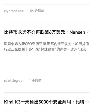
基金领先。此外，XRP和HYPE相关ETF也实现资金净流
的EMA簇支撑，则可能回测杯柄形态低点约345美元区
入。相比之下，Solana ETF出现小幅资金外流。数据表
域。结论认为，技术形态与开发进展为上涨提供理由，
cryptonews.ru
56 分鐘前
明，机构投资者的需求仍主要集中在比特币和以太坊两
但交易所下架和未来禁令构成了重大下行风险，370-
大资产，贝莱德在吸引新资本方面持续领先。
371美元的颈线位是关键的近期信号。
比特币永远不会再跌破6万美元：Nansen创
始人
南森创始人兼CEO亚历克斯·斯瓦内维克认为，加密货币
行业正在摆脱十多年来“快速致富”的声誉，进入“现实世
界”阶段，其特征是出现代币化股票、标普500指数等资
产的交易。他指出，区块链目前为大量非加密资产提供
了空间。 斯瓦内维克特别看好Solana和Robinhood链。
他认为市场对Solana“只是迷因币平台”的看法是荒谬
的，并赞扬其背后团队的实力，但他未对SOL未来价格
cointelegraph
1 小時前
做出预测。对于Robinhood链，他看好其用户分布优
势，但认为其无需发行代币，因为该链已获得大量关
注，且发行代币可能与母公司股票（HOOD）形成竞
争。 关于比特币前景，斯瓦内维克个人认为比特币价格
Kimi K3一天检出5000个安全漏洞，比特币
不会再跌破6万美元，并将其视为对冲央行货币创造的
生态安全告急？
工具。然而，市场分析人士对此存在分歧，资深投资者