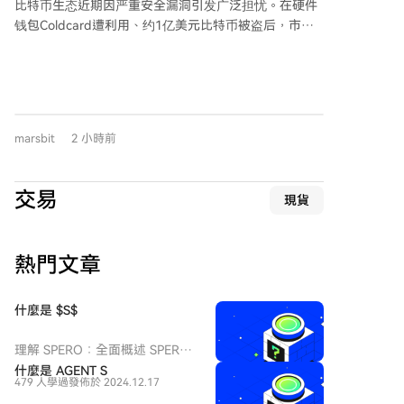
比特币生态近期因严重安全漏洞引发广泛担忧。在硬件
迈克尔·特平预测比特币将从2025年10月的历史高点下
钱包Coldcard遭利用、约1亿美元比特币被盗后，市场
跌约66%，进入4万美元区间。
情绪紧张。与此同时，一群比特币开发者志愿者团队使
用AI工具Kimi K3，在24小时内对近400个项目进行了大
规模安全审计，竟检出近5000个安全漏洞，其中包括85
个致命级和635个高危漏洞，团队形容整体安全状况“极
度糟糕”。 此次审计由全球16名成员轮班进行，每天算
marsbit
2 小時前
力成本约1万美元，效率惊人，平均每小时就发现一个
致命漏洞。这凸显了AI在安全领域的双刃剑效应：既加
速漏洞发现与修复，也可能被攻击方用于更快地利用漏
交易
現貨
洞。 Coldcard攻击事件中，一个存在五年的密钥生成缺
陷导致资金被大量转移，相关钱包地址仍持有约3600万
美元比特币。事件暴露了自我托管的风险，并有分析认
熱門文章
为AI可能已参与其中，使得安全修复窗口期被压缩。 目
前比特币价格低位震荡，市场担心后续冲击。这场由AI
驱动的高强度审计，可能只是比特币生态深度安全排查
什麼是 $S$
的开端。
理解 SPERO：全面概述 SPERO
簡介 隨著創新領域的不斷演變，
什麼是 AGENT S
479 人學過
發佈於 2024.12.17
web3 技術和加密貨幣項目的出