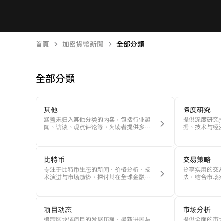
首頁
加密貨幣新聞
全部分類
全部分類
其他
深度研究
涵盖未归入其他分类的内容，包括行业趣
提供深度研究
闻、访谈、观点评论等，为读者提供多元
据、技术与经
化视角与思考。
目潜力与市场
比特币
交易策略
专注于比特币生态的新闻、价格分析、技
分享实用的交
术演进与市场趋势，探讨其在全球金融体
法，结合市场
系中的角色与影响力。
者优化决策、
项目动态
市场分析
追踪区块链项目的发展历程、最新进展与
提供全面的市