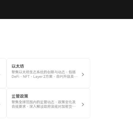
以太坊
聚焦以太坊生态系统的创新与动态，包括
DeFi、NFT、Layer 2方案、合约升级及社
区活动，展现Web3的前沿发展。
监管政策
聚焦全球范围内的监管动态、政策变化及
合规要求，深入解读政府法规对加密货币
和区块链行业的影响，帮助企业与投资者
及时应对政策风险。