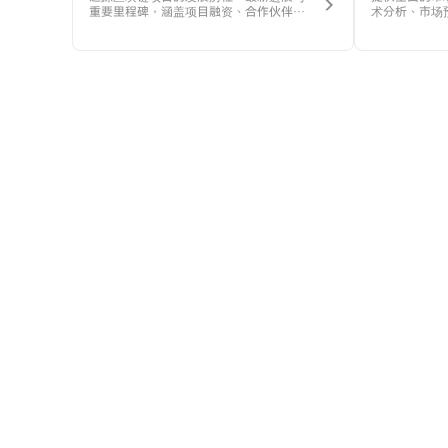
重要里程碑，涵盖项目融资、合作伙伴关
术分析、市场
系、产品迭代等内容，助您掌握行业项目
驱动的分析帮
的最新脉动。
估潜在机会，