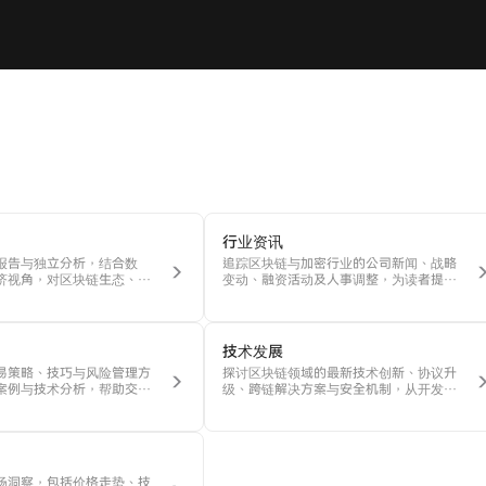
行业资讯
报告与独立分析，结合数
追踪区块链与加密行业的公司新闻、战略
济视角，对区块链生态、项
变动、融资活动及人事调整，为读者提供
趋势进行系统性剖析。
全景式的行业观察。
技术发展
易策略、技巧与风险管理方
探讨区块链领域的最新技术创新、协议升
案例与技术分析，帮助交易
级、跨链解决方案与安全机制，从开发者
提升盈利能力。
视角剖析未来技术趋势与潜在突破。
场洞察，包括价格走势、技