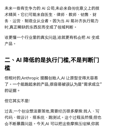
未来一些有竞争力的 AI 公司,未必来自传统意义上的技
术精英。它们可能来自医生、律师、教师、销售、财
务、运营、制造业从业者。因为当 AI 能补齐执行能力
时,真正稀缺的东西反而变成了领域判断。
谁更懂一个行业里的真实问题,谁就更有机会把 AI 变成
产品。
二、AI 降低的是执行门槛,不是判断门
槛
但相对的,Anthropic 提醒创始人,AI 让原型变得太容易
了。
一个能跑起来的产品,很容易被误认为是“需求成立”
的证据。
但它其实不是!
过去,一个创业想法要落地,需要经历很多摩擦:找人、写
代码、做设计、搭系统、跑测试。这个过程虽然慢,但也
会不断暴露问题。今天,AI 可以把这些摩擦压缩掉,你就