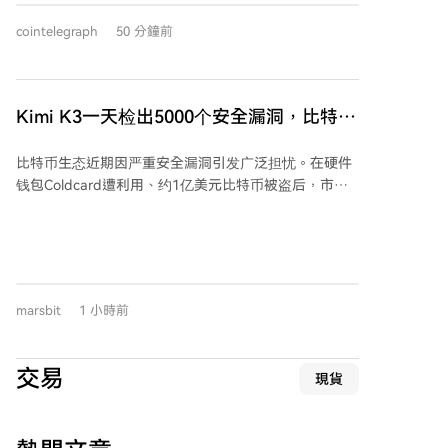
的，并赞扬其背后团队的实力，但他未对SOL未来价格
cointelegraph
50 分鐘前
做出预测。对于Robinhood链，他看好其用户分布优
势，但认为其无需发行代币，因为该链已获得大量关
注，且发行代币可能与母公司股票（HOOD）形成竞
争。 关于比特币前景，斯瓦内维克个人认为比特币价格
Kimi K3一天检出5000个安全漏洞，比特币
不会再跌破6万美元，并将其视为对冲央行货币创造的
生态安全告急？
工具。然而，市场分析人士对此存在分歧，资深投资者
比特币生态近期因严重安全漏洞引发广泛担忧。在硬件
迈克尔·特平预测比特币将从2025年10月的历史高点下
钱包Coldcard遭利用、约1亿美元比特币被盗后，市场
跌约66%，进入4万美元区间。
情绪紧张。与此同时，一群比特币开发者志愿者团队使
用AI工具Kimi K3，在24小时内对近400个项目进行了大
规模安全审计，竟检出近5000个安全漏洞，其中包括85
个致命级和635个高危漏洞，团队形容整体安全状况“极
度糟糕”。 此次审计由全球16名成员轮班进行，每天算
marsbit
1 小時前
力成本约1万美元，效率惊人，平均每小时就发现一个
致命漏洞。这凸显了AI在安全领域的双刃剑效应：既加
速漏洞发现与修复，也可能被攻击方用于更快地利用漏
交易
現貨
洞。 Coldcard攻击事件中，一个存在五年的密钥生成缺
陷导致资金被大量转移，相关钱包地址仍持有约3600万
美元比特币。事件暴露了自我托管的风险，并有分析认