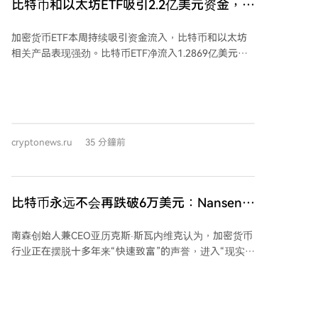
比特币和以太坊ETF吸引2.2亿美元资金，贝
交易所Serai的代码进展，这些开发旨在增强网络弹性和
莱德再次领跑
应对监管压力。 然而，监管环境是主要风险。目前已有
加密货币ETF本周持续吸引资金流入，比特币和以太坊
73家中心化交易所下架XMR，且欧盟将于2027年7月起
相关产品表现强劲。比特币ETF净流入1.2869亿美元，
根据MiCA法规全面禁止隐私币上市。这迫使生态系统加
其中贝莱德的IBIT基金贡献了绝大部分（1.2833亿美
速转向Serai、Retoswap等去中心化交易平台以维持流
元），使比特币ETF连续第四日录得资金流入。以太坊
动性。 周度预测显示，若成功突破颈线，价格可能在月
ETF表现同样出色，净流入9215万美元，贝莱德的ETHA
中向427美元目标推进；若突破失败并失守355美元附近
基金领先。此外，XRP和HYPE相关ETF也实现资金净流
的EMA簇支撑，则可能回测杯柄形态低点约345美元区
入。相比之下，Solana ETF出现小幅资金外流。数据表
域。结论认为，技术形态与开发进展为上涨提供理由，
cryptonews.ru
35 分鐘前
明，机构投资者的需求仍主要集中在比特币和以太坊两
但交易所下架和未来禁令构成了重大下行风险，370-
大资产，贝莱德在吸引新资本方面持续领先。
371美元的颈线位是关键的近期信号。
比特币永远不会再跌破6万美元：Nansen创
始人
南森创始人兼CEO亚历克斯·斯瓦内维克认为，加密货币
行业正在摆脱十多年来“快速致富”的声誉，进入“现实世
界”阶段，其特征是出现代币化股票、标普500指数等资
产的交易。他指出，区块链目前为大量非加密资产提供
了空间。 斯瓦内维克特别看好Solana和Robinhood链。
他认为市场对Solana“只是迷因币平台”的看法是荒谬