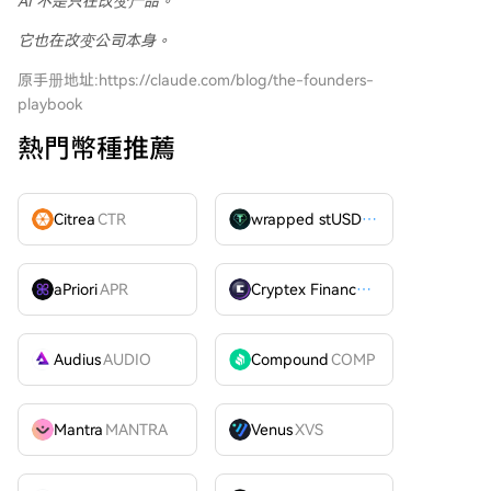
AI 不是只在改变产品。
它也在改变公司本身。
原手册地址:https://claude.com/blog/the-founders-
playbook
熱門幣種推薦
Citrea
CTR
wrapped stUSDT
WSTUSDT
aPriori
APR
Cryptex Finance
CTX
Audius
AUDIO
Compound
COMP
Mantra
MANTRA
Venus
XVS