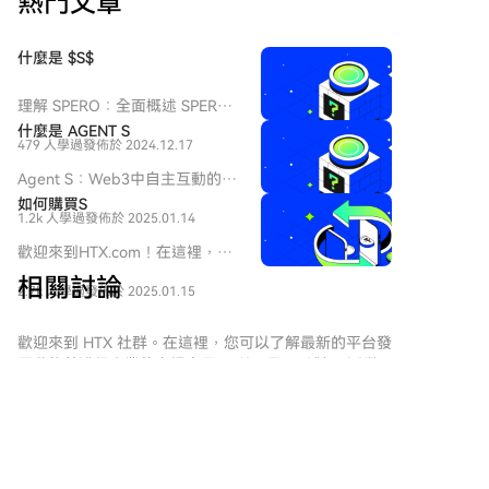
熱門文章
为AI可能已参与其中，使得安全修复窗口期被压缩。 目
前比特币价格低位震荡，市场担心后续冲击。这场由AI
驱动的高强度审计，可能只是比特币生态深度安全排查
什麼是 $S$
的开端。
理解 SPERO：全面概述 SPERO
簡介 隨著創新領域的不斷演變，
什麼是 AGENT S
479 人學過
發佈於 2024.12.17
web3 技術和加密貨幣項目的出
現在塑造數字未來中扮演著關鍵
Agent S：Web3中自主互動的未
角色。在這個動態領域中，
來 介紹 在不斷演變的Web3和加
如何購買S
SPERO（標記為 SPERO,$$s$）
1.2k 人學過
發佈於 2025.01.14
密貨幣領域，創新不斷重新定義
是一個引起關注的項目。本文旨
個人如何與數字平台互動。
歡迎來到HTX.com！在這裡，購
在收集並呈現有關 SPERO 的詳
Agent S是一個開創性的項目，
買Sonic (S)變得簡單而便捷。跟
細信息，以幫助愛好者和投資者
相關討論
承諾通過其開放的代理框架徹底
2.7k 人學過
發佈於 2025.01.15
隨我們的逐步指南，放心開始您
理解其基礎、目標和在 web3 和
改變人機互動。Agent S旨在簡
的加密貨幣之旅。第一步：創建
加密領域內的創新。
化複雜任務，為人工智能（AI）
您的HTX帳戶使用您的 Email、
歡迎來到 HTX 社群。在這裡，您可以了解最新的平台發
SPERO,$$s$ 是什麼？
提供變革性的應用，鋪平自主互
手機號碼在HTX註冊一個免費帳
展動態並獲得專業的市場意見。 以下是用戶對 S (S)幣
SPERO,$$s$ 是加密空間中的一
動的道路。本詳細探索將深入研
戶。體驗無憂的註冊過程並解鎖
價的意見。
個獨特項目，旨在利用去中心化
究該項目的複雜性、其獨特特徵
所有平台功能。立即註冊第二
和區塊鏈技術的原則，創建一個
以及對加密貨幣領域的影響。 什
步：前往買幣頁面，選擇您的支
促進參與、實用性和金融包容性
麼是Agent S？ Agent S是一個
付方式信用卡/金融卡購買：使用
的生態系統。該項目旨在以新的
Sadii
突破性的開放代理框架，專門設
您的Visa或Mastercard即時購買
方式促進點對點互動，為用戶提
計用來解決計算機任務自動化中
2026-8-8