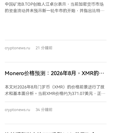
中国矿池B.TOP创始人江卓尔表示，当前加密货币市场
的资金流动并未预示新一轮牛市的开始，并指出比特币
在短期上涨后可能面临最终下跌。 江卓尔提供的数据显
示，加密货币市场中稳定币供应持续呈现资金外流趋
势。过去一个月，稳定币总市值缩减约22.3亿美元。其
中，Tether（USDT）市值从1842亿美元降至1831亿美
元，USD Coin（USDC）市值从732.8亿美元降至721.5
cryptonews.ru
21 分鐘前
亿美元。 江卓尔认为，稳定币供应减少表明市场新资金
流入依然疲弱，当前的资金条件并不支持牛市启动。他
预测比特币短期内可能反弹至68,000-70,000美元高
点，但在此轮上涨中空头平仓后，比特币或将经历“最后
Monero价格预测：2026年8月，XMR的杯
一跌”。 *本文不构成投资建议。
柄形态能否形成并带动价格在季度前达到
本文对2026年8月门罗币（XMR）的价格前景进行了技
427美元？
术和基本面分析。当前XMR价格约为371.07美元，正在
测试一个杯柄形态的颈线突破位（370-371美元），若
日收盘确认突破，技术目标看向427美元。相对强弱指
cryptonews.ru
34 分鐘前
数（RSI）位于62.24，显示买方动能。 文章指出，8月
历来是门罗币表现强劲的月份，但历史中位数回报为
负。近期积极的基本面包括用Rust编写的新节点软件
Cuprate发布，以及旨在实现原生跨链交易的去中心化