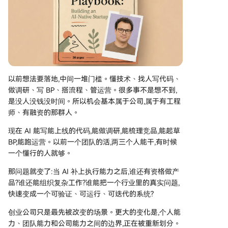
模型能力、到应用爆发，现在正转向思考如何用AI
重塑公司形态。真正的AI原生公司，是从根本上将
AI融入其研发、运营、销售及决策等全流程的新型
组织。
以前想法要落地,中间一堆门槛。懂技术、找人写代码、
做调研、写 BP、搭流程、管运营。很多事不是想不到,
是没人没钱没时间。所以机会基本属于公司,属于有工程
师、有融资的那群人。
现在 AI 能写能上线的代码,能做调研,能梳理竞品,能起草
BP,能跑运营。以前一个团队的活,两三个人能干,有时候
一个懂行的人就够。
那问题就变了:当 AI 补上执行能力之后,谁还有资格做产
品?谁还能组织复杂工作?谁能把一个行业里的真实问题,
快速变成一个可验证、可运行、可迭代的系统?
创业公司只是最先被改变的场景。更大的变化是,个人能
力、团队能力和公司能力之间的边界,正在被重新划分。