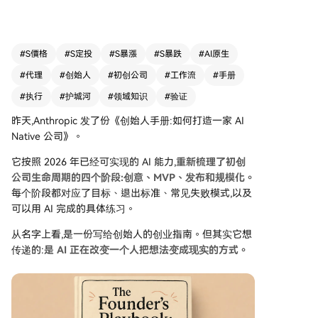
供了目标、退出标准、常见失败模式及AI实践练
习。 手册的核心观点是，AI正在改变人们将想法变
为现实的方式。过去创业需要克服技术、人力、资
金等多重门槛，而现在AI能辅助完成编码、调研、
#
S價格
#
S定投
#
S暴漲
#
S暴跌
#
AI原生
竞品分析、商业计划书撰写乃至运营等工作，使得
#
代理
#
创始人
#
初创公司
#
工作流
#
手册
小团队甚至个人也能执行复杂任务。 手册强调，
创始人的角色正从个人贡献者转向“智能体调度
#
执行
#
护城河
#
领域知识
#
验证
者”。技术能力不再是创业的绝对壁垒，拥有深厚
昨天,Anthropic 发了份《创始人手册:如何打造一家 AI
行业经验与业务判断力的非技术背景者，也能借助
Native 公司》。
AI将领域知识转化为产品。然而，AI降低了执行门
槛，却未降低判断门槛。产品原型可能快速完成，
它按照 2026 年已经可实现的 AI 能力,
重新梳理了初创
但验证真实需求反而更为关键，否则容易陷入“快
公司生命周期的四个阶段:创意、MVP、发布和规模化。
速做出无人需要的产品”的陷阱。 此外，AI让小团
每个阶段都对应了目标、退出标准、常见失败模式,以及
队能获得过去大公司才具备的组织能力（如研发、
可以用 AI 完成的具体练习。
市场、运营等），从而可能削弱大公司的规模优
从名字上看,是一份写给创始人的创业指南。但其实它想
势。未来竞争的关键可能在于“谁更善于指挥AI”。
传递的:
是 AI 正在改变一个人把想法变成现实的方式。
关于AI原生公司的护城河，手册指出将不再是模型
能力本身，而在于：1. 深厚的领域知识；2. 长期积
累的用户行为数据形成的“数据飞轮”；3. 产品深度
嵌入用户工作流程后产生的“工作流锁定”。 总而
言之，这份手册标志着AI发展进入新阶段：从关注