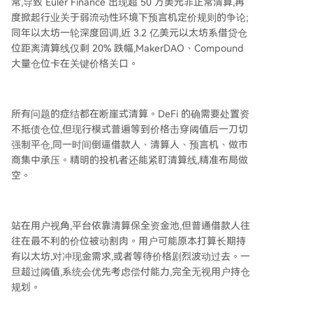
常,导致 Euler Finance 出现超 50 万美元非正常清算,再
度掀起行业关于弱流动性环境下预言机定价规则的争论;
同年以太坊一轮深度回调,近 3.2 亿美元以太坊系借贷仓
位距离清算线仅剩 20% 跌幅,MakerDAO、Compound
大量仓位卡在关键价格关口。
所有问题的症结都在断崖式清算。DeFi 的确需要处置资
不抵债仓位,但现行模式普遍等到价格击穿阈值后一刀切
强制平仓,同一时间倒逼借款人、清算人、预言机、做市
商集中承压。精明的投机者还能紧盯清算线,精准布局做
空。
站在用户视角,平台依靠清算保全资金池,但普通借款人往
往在最不利的价位被动割肉。用户可能原本打算长期持
有以太坊,对冲现金需求,或者等待价格剧烈波动过去。一
旦超过阈值,系统会优先考虑偿付能力,完全无视用户持仓
规划。