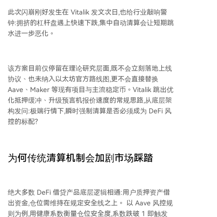
此次闪崩刚好发生在 Vitalik 发文次日,也给行业敲响警
钟:拥挤的杠杆盘遇上快速下跌,集中自动清算会让短期跳
水进一步恶化。
该方案目前仅停留在理论研究层面,既不会立刻落地上线
协议、也未纳入以太坊官方路线图,更不会直接替换
Aave、Maker 等现有项目与主流稳定币。Vitalik 跳出优
化抵押缓冲、升级预言机报价速度的常规思路,从底层架
构发问:极端行情下,瞬时强制清算是否必须成为 DeFi 风
控的标配?
为何传统清算机制会加剧市场踩踏
绝大多数 DeFi 借贷产品底层逻辑相通:用户质押资产借
出资金,仓位需维持在规定安全线之上。 以 Aave 风控规
则为例,用健康系数衡量仓位安全度,系数跌破 1 即触发