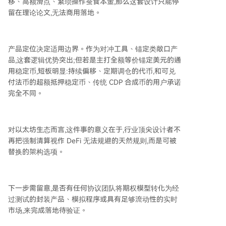
移、高额滑点、繁琐操作蚕食本金,那么这套设计只能停
留在理论论文,无法商用落地。
产品定位决定适用边界。作为对冲工具、锚定类敞口产
品,这套逻辑优势突出;但若是主打全额等价锚定美元的通
用稳定币,短板明显:持续偏移、定期调仓的代币,和可兑
付法币的超额抵押稳定币、传统 CDP 合成币的用户承诺
完全不同。
对以太坊生态而言,这件事的意义在于,行业顶尖设计者不
再把强制清算视作 DeFi 无法规避的天然规则,而是可被
替换的架构选项。
下一步需留意,是否有任何协议团队将期权模型转化为经
过测试的封装产品、模拟程序或具有足够流动性的实时
市场,来完成落地待验证。