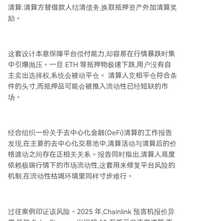
清算:清算方替借款人结清债务,换取抵押资产外加清算奖
励。
这套设计本意保障平台偿付能力,却容易在行情暴跌时集
中引爆抛压。一旦 ETH 等抵押物极速下跌,用户没有自
主卖出选择权,系统会被动平仓。 清算人竞相平仓符合条
件的头寸,而抵押品可能会被推入流动性已经短缺的市
场。
经合组织一份关于去中心化金融(DeFi)清算的工作报告
发现,在主要的去中心化交易池中,清算活动与清算后的价
格波动之间存在正相关关系。报告同时指出,清算人高度
依赖极端行情下的市场流动性,这套用来修复平台风险的
机制,在流动性枯竭环境里同样寸步难行。
过往案例印证该风险。2025 年,Chainlink 预言机报价异