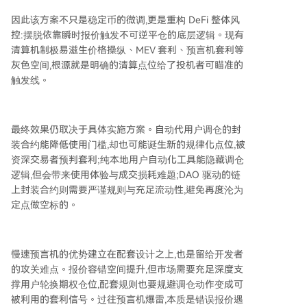
因此该方案不只是稳定币的微调,更是重构 DeFi 整体风
控:摆脱依靠瞬时报价触发不可逆平仓的底层逻辑。现有
清算机制极易滋生价格操纵、MEV 套利、预言机套利等
灰色空间,根源就是明确的清算点位给了投机者可瞄准的
触发线。
最终效果仍取决于具体实施方案。自动代用户调仓的封
装合约能降低使用门槛,却也可能诞生新的规律化点位,被
资深交易者预判套利;纯本地用户自动化工具能隐藏调仓
逻辑,但会带来使用体验与成交损耗难题;DAO 驱动的链
上封装合约则需要严谨规则与充足流动性,避免再度沦为
定点做空标的。
慢速预言机的优势建立在配套设计之上,也是留给开发者
的攻关难点。报价容错空间提升,但市场需要充足深度支
撑用户轮换期权仓位,配套规则也要规避调仓动作变成可
被利用的套利信号。过往预言机爆雷,本质是错误报价遇