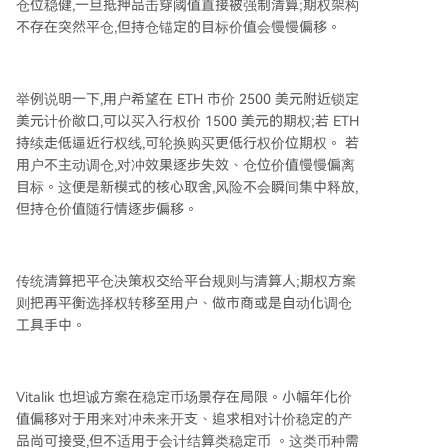
仓位稳健,一旦抵押品击穿阈值直接被强制清算;期权架构
不存在突然平仓,但持仓锚定的目标价值会慢慢偏移。
举例说明一下,用户希望在 ETH 市价 2500 美元附近锁定
美元计价敞口,可以买入行权价 1500 美元的期权;若 ETH
持续走低逼近行权线,可轮换购买更低行权价位期权。 若
用户不主动调仓,对冲效果逐步失效、仓位价值慢慢偏离
目标。这便是新模式的核心取舍,风险不会瞬间集中释放,
但持仓价值随行情逐步偏移。
传统清算把平仓决策权交给平台规则与清算人;期权方案
则把再平衡选择权转移至用户、做市商或是自动化调仓
工具手中。
Vitalik 也坦诚方案在稳定币场景存在局限。小幅年化价
值偏移对于用来对冲未来开支、追求相对计价稳定的产
品尚可接受,但不适用于会计结算类稳定币 。这类币种需