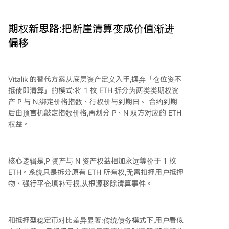
期权新思路:把断崖清算变成价值渐进
偏移
Vitalik 的替代方案从底层资产定义入手,摒弃「仓位资不
抵债即清算」的模式:将 1 枚 ETH 拆分为两类类期权资
产 P 与 N,绑定价格指数、行权价与到期日。 合约到期
后由预言机敲定指数价格,再划分 P、N 双方对应的 ETH
权益。
核心逻辑是,P 资产与 N 资产权益相加永远等价于 1 枚
ETH。系统只是拆分原有 ETH 所有权,无需扣押用户抵押
物、强行平仓填补亏损,从根源移除清算事件。
和抵押型稳定币对比差异显著:传统债务模式下,用户看似