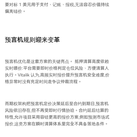
要对标 1 美元用于支付、记账、报税,无法容忍价值持续
偏离锚价。
预言机规则迎来变革
预言机优化是这套方案的关键亮点。 抵押清算高度依赖
实时喂价:平台需要即时价格判定仓位风险、方便清算人
执行。Vitalik 认为,高频实时报价提升预言机安全难度,价
格异常时没有充足时间走争议仲裁流程。
而期权架构把预言机定价决策延后至合约到期日,预言机
风险依旧存在,但不再受即时行情胁迫。合约延后结算的
特性,允许项目采用容错更高的报价方案,例如预测市场式
报价,这类方案在瞬时清算体系里完全不具备落地条件。