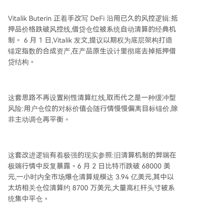
Vitalik Buterin 正着手改写 DeFi 沿用已久的风控逻辑:抵
押品价格跌破风控线,借贷仓位被系统自动清算的经典机
制。 6 月 1 日,Vitalik 发文,提议以期权为底层架构打造
锚定指数的合成资产,在产品原生设计里彻底去掉抵押借
贷结构。
这套思路不再设置刚性清算红线,取而代之是一种缓冲型
风险:用户仓位的对标价值会随行情慢慢偏离目标锚价,除
非主动调仓再平衡。
这套改进逻辑有着极强的现实参照:旧清算机制的弊端在
极端行情中反复暴露。6 月 2 日比特币跌破 68000 美
元,一小时内全市场爆仓清算规模达 3.94 亿美元,其中以
太坊相关仓位清算约 8700 万美元,大量高杠杆头寸被系
统集中平仓。