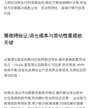
上即时强制执行的清算规则;期权方案规避瞬时决策,但项
目方仍要解决指数运维、流动性供给、极端行情亏损等
问题。
落地待验证:调仓成本与流动性是成败
关键
这套理论能否抗衡传统抵押借贷体系,最终要看配套市场
生态。Vitalik 直言滑点损耗是头号隐患:依托常规 AMM
做再平衡,反复轮换期权会产生高昂交易成本,尤其在剧烈
波动阶段。
他提出,调仓市场需要全新做市模式,偏向被动单边挂单、
长线承接的做市商,而非瞬时吃单的现货交易。 这也是方
案落地的考核标准:用户躲开断崖清算,却持续被价值偏