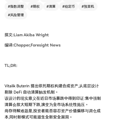
破预设阈值，仓位会被系统自动强制平仓。这在市
#
指数调整
#
期权
#
清算
#
稳定币
#
预言机
场暴跌时容易引发集中抛售，放大下跌幅度，形成
“清算-抛压-再清算”的恶性循环。 Vitalik 的新方
#
风险管理
案将 1 枚 ETH 拆分为两类关联的期权资产（P 和
N）。其价值总和始终等于 1 ETH，但各自相对于
目标价格（如美元）的敞口会随着市场行情逐渐偏
撰文:Liam Akiba Wright
移，而不会发生瞬间的清算事件。风险从“断崖式
平仓”转变为“渐进式价值偏离”，用户需要通过主
编译:Chopper,Foresight News
动调仓（如轮换至不同行权价的期权）来管理风
险，将再平衡的主动权交还给用户。 该设计还能
降低对高频率、实时预言机报价的依赖，允许采用
TL;DR:
容错率更高、延迟结算的定价机制，减少因预言机
异常或市场操纵引发的风险。 然而，该方案也存
在待解挑战：用户需容忍资产价值的持续偏移与定
Vitalik Buterin 提出依托期权构建合成资产,从底层设计
期调仓的成本；依赖 AMM 进行频繁调仓可能产生
剔除 DeFi 自动清算触发机制。
高滑点；需要发展新的做市商模式提供流动性。它
该设计的现实意义在近日市场暴跌中得到印证:集中强制
更适合作为对冲或指数追踪工具，而非要求严格锚
清算会放大短期下跌,演变为全市场系统性抛压。
定（如1美元）的会计结算型稳定币。 目前，该提
尚存待解难题是,投资者能否容忍资产价值偏移与调仓成
案尚处于理论探讨阶段，但标志着行业顶尖思维开
本,同时新模式可能滋生全新安全漏洞。
始质疑并寻求替代“强制清算”这一 DeFi 固有风控
模式的可能性，为未来设计提供了新方向。