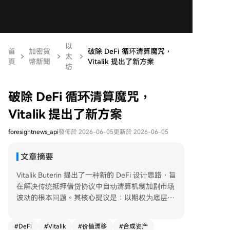
以
首
加密貨
破除 DeFi 循环清算魔咒，
太
頁
幣新聞
Vitalik 提出了新方案
坊
破除 DeFi 循环清算魔咒，
Vitalik 提出了新方案
foresightnews_api
發佈於 2026-06-05
更新於 2026-06-05
文章摘要
Vitalik Buterin 提出了一种新的 DeFi 设计思路，旨
在解决传统抵押借贷协议中自动清算机制加剧市场
波动的根本问题。其核心提议是：以期权为底层构
建合成资产，从产品设计上彻底移除强制清算环
节。 传统模式（如 Aave）中，一旦抵押品价格跌
#
DeFi
#
Vitalik
#
价值漂移
#
合成资产