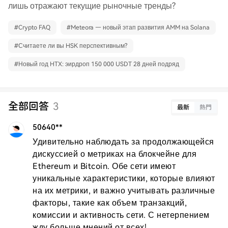
лишь отражают текущие рыночные тренды?
#
Crypto FAQ
#
Meteora — новый этап развития AMM на Solana
#
Считаете ли вы HSK перспективным?
#
Новый год HTX: эирдроп 150 000 USDT 28 дней подряд
全部回答
3
最新
熱門
50640**
Удивительно наблюдать за продолжающейся 
дискуссией о метриках на блокчейне для 
Ethereum и Bitcoin. Обе сети имеют 
уникальные характеристики, которые влияют 
на их метрики, и важно учитывать различные 
факторы, такие как объем транзакций, 
комиссии и активность сети. С нетерпением 
жду больше мнений от всех!