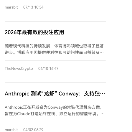
统金融壁垒的便捷渠道。 这一轮资产代币化的核心变化
marsbit
07/13 10:34
在于“真资产”上链。新的技术标准使得股票拆分、分红
和链上投票成为可能，代币化资产也获得了可组合的金
融效用。然而，产业链中公链和发行方的角色趋于同质
化和内卷，真正的价值高地转向了直接面向用户的分发
2026年最有效的投注应用
入口——即谁掌握了用户点击“买入”的界面。 尽管市场
快速增长，但监管仍是关键挑战。SEC明确链上股票仍
随着现代科技的持续发展，体育博彩领域也取得了显著
属证券管辖，导致主要产品暂时无法进入美国市场。这
进步。博彩应用因提供便利性和可访问性而日益普及。
反而给一些专注于合规架构的小型公司带来了机会。 最
2026年，有几款顶级博彩应用因其用户友好的界面、广
终，文章指出，资产上链的技术故事可能被高估，而用
泛的体育市场覆盖和创新的功能脱颖而出。 主要应用包
户入口的垄断价值被低估。未来，随着链条和资产越发
TheNewsCrypto
06/10 16:47
括老牌平台Bet365和William Hill，它们提供直观的设
同质化，最稀缺的资源将是用户的手指落在谁的按钮
计、多种投注选项、实时比赛直播和盘中投注功能。
上。用户无需理解区块链，金融巨头正将复杂技术隐藏
DraftKings Sportsbook和FanDuel Sportsbook也以其流
在熟悉的操作界面之后。
畅的投注体验、丰富的投注选择和独家促销活动受到欢
Anthropic 测试“龙虾” Conway：支持独立
迎。 在选择博彩应用时，应关注几个关键特性：广泛的
UI、Webhook 唤醒与自定义扩展标准
体育市场、有竞争力的赔率、赛事直播、盘中投注选项
Anthropic正在开发名为Conway的常驻代理解决方案，
以及安全的支付方式。此外，应用的界面设计、易用性
旨在为Claude打造始终在线、独立运行的智能环境。
和客户服务质量也至关重要。 展望未来，随着技术进
Conway将拥有独立UI实例，不再局限于聊天界面，可
步，博彩应用有望融入虚拟现实投注体验、基于用户偏
直接操作浏览器、连接外部服务，并集成Claude Code
marsbit
04/02 06:29
好的个性化推荐以及更强大的用户数据安全措施。总而