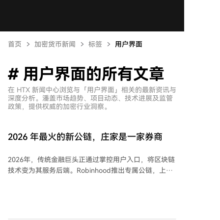
首页
加密货币新闻
标签
用户界面
# 用户界面的所有文章
在 HTX 新闻中心浏览与「用户界面」相关的最新资讯与
深度分析。潘盖市场趋势、项目动态、技术进展及监管
政策，提供权威的加密行业洞察。
2026 年最火的新公链，庄家是一家券商
2026年，传统金融巨头正通过掌控用户入口，将区块链
技术变为其服务后端。Robinhood推出专属公链，上线
一周锁仓量突破1亿美元，其用户资金通过借贷协议悄
然接入DeFi世界。与此同时，Kraken收购代币化股票发
行方Backed Finance，并与Telegram合作，将美股代币
推向其庞大的全球用户，尤其在新兴市场提供了绕过传