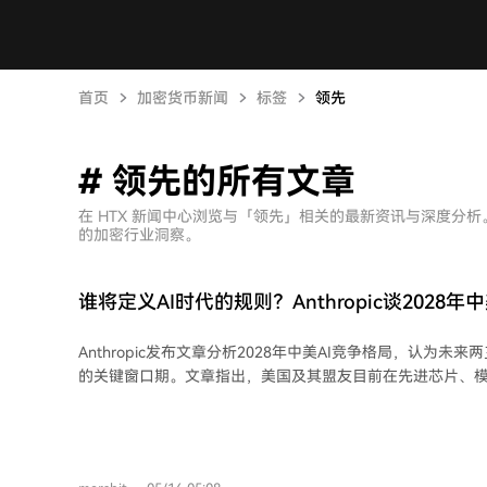
首页
加密货币新闻
标签
领先
# 领先的所有文章
在 HTX 新闻中心浏览与「领先」相关的最新资讯与深度分
的加密行业洞察。
谁将定义AI时代的规则？Anthropic谈2028年
Anthropic发布文章分析2028年中美AI竞争格局，认为未来
的关键窗口期。文章指出，美国及其盟友目前在先进芯片、
栈上占据优势，但中国凭借人才、数据、工程效率和快速追
沿。 Anthropic提出两种可能情景：一是美国通过强化算力管制、遏制模型能力外溢
（如蒸馏攻击）并加速AI应用，在2028年建立并扩大领先优
定；二是若管制不力，中国通过规避算力限制和利用美国模型