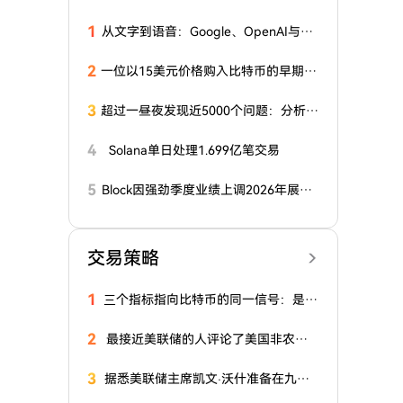
1
从文字到语音：Google、OpenAI与微
软投资数十亿发展AI语音交互
2
一位以15美元价格购入比特币的早期大
买家，在沉寂10个月后再次活跃！
3
超过一昼夜发现近5000个问题：分析师
对比特币生态系统进行大规模审计
4
Solana单日处理1.699亿笔交易
5
Block因强劲季度业绩上调2026年展
望，称AI已触及几乎所有代码
交易策略
1
三个指标指向比特币的同一信号：是牛
市还是熊市趋势？
2
最接近美联储的人评论了美国非农就
业数据！
3
据悉美联储主席凯文·沃什准备在九月
会议上支持加息