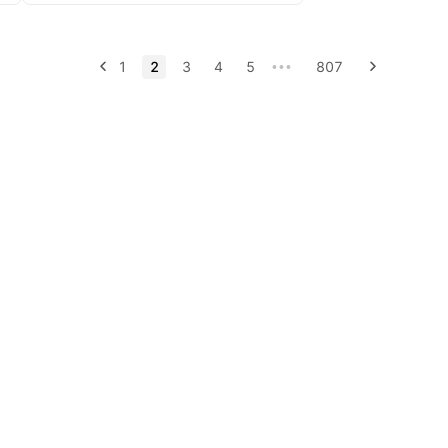
1
2
3
4
5
807
•••