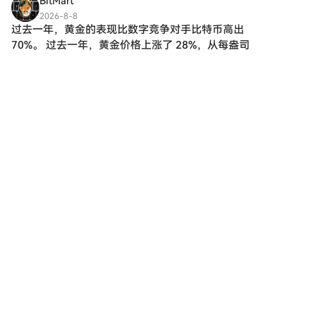
BitMart
买：在HTX平台上直接与其他用
2026-8-8
户交易。HTX场外交易台
过去一年，黄金的表现比数字竞争对手比特币高出
（OTC）购买：为大量交易者提
70%。 过去一年，黄金价格上涨了 28%，从每盎司
供个性化服务和竞争性汇率。第
过去一年，黄金的表现比数字竞争对手比特币高出
三步：存储您的Sonic（S）购买
70%。 过去一年，黄金价格上涨了 28%，从每盎司
完您的Sonic（S）后，将其存储
3,400 美元涨至 4,330 美元，比数字竞争对手比特
在您的HTX账户钱包中。您也可
币高出 70 多个百分点。 同期，比特币价
以通过区块链转账将其发送到其
他地方或者用于交易其他加密货
币。第四步：交易Sonic（S）在
HTX的现货市场轻松交易
Sonic（S)。访问您的账户，选择
您的交易对，执行您的交易，并
实时监控。HTX为初学者和经验
丰富的交易者提供了友好的用户
体验。
1
1
分享
云币先锋
2026-8-7
房地产企业向光伏、储能、充电网络和能源运营、