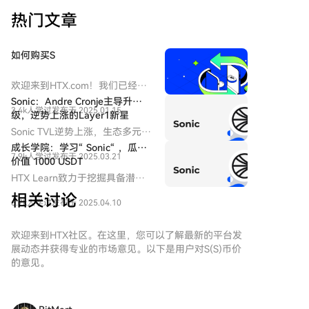
热门文章
如何购买S
欢迎来到HTX.com！我们已经让
购买Sonic（S）变得简单而便
Sonic：Andre Cronje主导升
3.4k人学过
发布于 2025.01.15
捷。跟随我们的逐步指南，放心
级，逆势上涨的Layer1新星
开始您的加密货币之旅。第一
Sonic TVL逆势上涨，生态多元化
步：创建您的HTX账户使用您的
发展，其中颇具代表的项目包
成长学院：学习“ Sonic“ ，瓜分
电子邮件、手机号码注册一个免
7.9k人学过
发布于 2025.03.21
括：FlyingTulip、Derps、
价值 1000 USDT
费账户在HTX上。体验无忧的注
SHADOW 。
HTX Learn致力于挖掘具备潜力
册过程并解锁所有平台功能。立
的热门项目，特别推出热门项目
即注册第二步：前往买币页面，
相关讨论
6.7k人学过
发布于 2025.04.10
学习与交易活动，本期学习项目
选择您的支付方式信用卡/借记卡
为“Sonic“。
购买：使用您的Visa或
欢迎来到HTX社区。在这里，您可以了解最新的平台发
Mastercard即时购买
展动态并获得专业的市场意见。以下是用户对S(S)币价
Sonic（S）。余额购买：使用您
的意见。
HTX账户余额中的资金进行无缝
交易。第三方购买：探索诸如
Google Pay或Apple Pay等流行
支付方法以增加便利性。C2C购