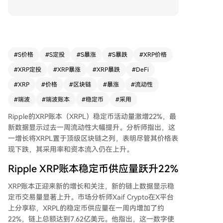
PL跻身稳定币供应量排名前15的区块链网络，显
示出资金流动性正加速流入该生态。 分析师指
出，这一增长与以太坊、波场等其他主要网络同期
稳定币供应量下降形成鲜明对比，凸显了XRPL在
吸引流动性方面的竞争优势。此外，过去30天内X
#
S价格
#
S定投
#
S暴涨
#
S暴跌
#
XRP价格
RPL的稳定币流动性已增长超过一倍，表明其正处
#
XRP定投
#
XRP暴涨
#
XRP暴跌
#
DeFi
于持续扩张趋势中。 尽管链上活动活跃，XRP价格
近期仍面临压力，过去24小时内下跌约5%，交易
#
XRP
#
价格
#
区块链
#
暴涨
#
流动性
价约为1.1美元。不过，部分分析师对未来持乐观
#
瑞波
#
瑞波账本
#
稳定币
#
采用
态度，认为即将出台的《清晰法案》可能成为催化
剂，推动XRP价格大幅上涨，长期目标看至15-18
Ripple的XRP账本（XRPL）稳定币活动量激增22%，最
美元区间。
新数据显示过去一周流动性大幅提升。分析师指出，这
一增长将XRPL置于顶级区块链之列，表明尽管
其价格表
现下跌
，其采用率和资本流入仍在上升。
Ripple XRP账本稳定币供应量跃升22%
XRP账本正迎来新的增长和关注，新的链上数据显示稳
定币交易量显著上升。市场分析师Xaif Crypto在X平台
上
分享
称，
XRPL的稳定币供应量在一周内增加了约
22%
，链上总额达到7.62亿美元。他指出，这一数字使