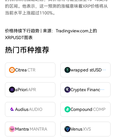
的区间。他表示，这一预测的涨幅意味着XRP价格将从
当前水平上涨超过1100%。
价格持续下行趋势 | 来源：Tradingview.com上的
XRPUSDT图表
热门币种推荐
Citrea
CTR
wrapped stUSDT
WSTUSDT
aPriori
APR
Cryptex Finance
CTX
Audius
AUDIO
Compound
COMP
Mantra
MANTRA
Venus
XVS