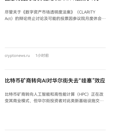
决
尽管关于《数字资产市场透明度法案》（CLARITY
Act）的辩论终止讨论及可能的投票因参议院月度休会而
推迟，但共和党人希望表明他们对该法案的通过抱有实
际兴趣。参议院多数党领袖约翰·图恩计划在八月休会前
提交终止辩论的动议，以便为九月就该法案进行投票铺
平道路，即便中期选举临近。 此举被视为共和党领导层
在参议院复会后将推动该法案的积极信号。然而，即使
cryptonews.ru
1小时前
九月份安排了终止辩论的投票，法案仍面临障碍：稳定
币收益率问题再度被银行游说团体提出，以及一项涉及
总统和公职人员持有加密公司资产剥离的伦理条款正在
与白宫讨论。至少两名共和党参议员表示，若不修改条
比特币矿商转向AI对华尔街失去“哇塞”效应
款以保护地方银行免受稳定币收益率冲击，他们将投反
对票。白宫尚未对新的伦理条款提案作出回应。
比特币矿商转向人工智能和高性能计算（HPC）正在改
Coinbase首席执行官布莱恩·阿姆斯特朗对图恩的努力表
变其商业模式，但华尔街投资者对此类新基础设施交易
示赞赏，认为明确的联邦市场结构法律将为美国带来更
的反应已不如先前热烈，这表明随着AI托管战略成为主
多投资、创新和就业，同时保障消费者权益。但分析人
流，市场变得更加挑剔。 根据Blocksbridge Consulting
士普遍认为，CLARITY法案在九月通过的可能性较低，
在《Miner Weekly》发布的最新分析，过去两年市场对
因为参议院在十月休会前仅剩14个工作日处理该法案及
AI基础设施公告的反应显著减弱。报告研究了2024年6
其他相关立法，之后议员们将返回各州备战中期选举。