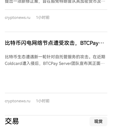
提出一项新修正案，旨在豁免特朗普从其加密货币及模
因币相关业务中获利所产生的资本利得税。根据该提
案，若特朗普出售相关资产后将所得资金进行再投资并
cryptonews.ru
1小时前
终身持有，则可避免缴纳资本利得税，此举可能为其节
省数百万美元。特朗普在2025年报告了来自加密货币项
目的14亿美元收入，若不获延期，他需按买卖差价缴纳
20%的税款。 然而，修正案的审议因民主党议员坚持加
比特币闪电网络节点遭受攻击，BTCPay宣
入“道德条款”而陷入停滞，导致相关法案未能赶在参议
布发布紧急修复补丁2.4.2
院八月休会前推进。共和党参议院领袖约翰·图恩未在截
比特币生态遭遇新一轮针对自托管服务的攻击。在近期
止日前提交终结辩论动议，称需与总统行政团队逐行协
Coldcard遭入侵后，BTCPay Server团队宣布其正面临
商。参议院休会将持续至9月14日，且10月几乎无议事
未知攻击者的持续攻击，其代码库中存在一个可导致资
安排，议程恐推迟至11月中期选举之后。 此前，特朗普
金损失的关键漏洞。该漏洞由比特币红队报告。
于七月底与参议员会面，是否接受“道德条款”说法不
BTCPay Server团队紧急敦促所有用户立即将服务器更
一。与此同时，民主党参议院领袖查克·舒默于八月初提
新至2.4.2版本，或在无法更新时临时关闭服务器。同时
出法案，拟设立独立反腐败机构，以追究总统及高官从
建议用户更新macaroons等关键认证文件，并转移由
加密货币等渠道非法获利的责任。
cryptonews.ru
1小时前
BTCPay生成的热钱包中的资金。 目前至少有两起资金
被盗案例：Foundation公司联合创始人Zack Herbert的
节点资金一夜被清空；Hodlonaut则发现Lightning
交易
现货
Citadel 21节点的资金被盗。攻击被指针对比特币核心
社群与硬核用户，疑似有明确针对性，而非偶然事件。