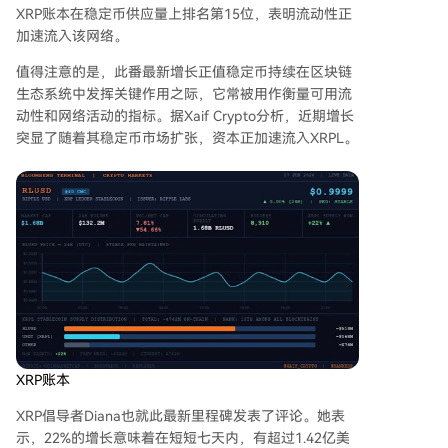
XRP账本在稳定币供应量上排名第15位，表明流动性正
加速流入该网络。
值得注意的是，此番最新增长正值稳定币持续在区块链
生态系统中发挥关键作用之际，它常被用作衡量可用流
动性和网络活动的指标。据Xaif Crypto分析，近期增长
突显了随着
其稳定币市场扩张
，资本正加速流入XRPL。
XRP账本
XRP倡导者Diana也就此最新里程碑
发表了评论
。她表
示，22%的增长意味着在短短七天内，有超过1.42亿美