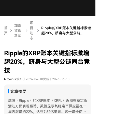
项
加密
首
目
Ripple的XRP账本关键指标激增
货币
页
动
超20%，跻身与大型公链...
新闻
态
Ripple的XRP账本关键指标激增
超20%，跻身与大型公链同台竞
技
bitcoinist
发布于2026-06-10
更新于2026-06-10
文章摘要
瑞波（Ripple）的XRP账本（XRPL）近期在稳定币
活动方面表现强劲，数据显示其稳定币供应量在一
周内激增约22%，达到7.62亿美元。这一增长使XR