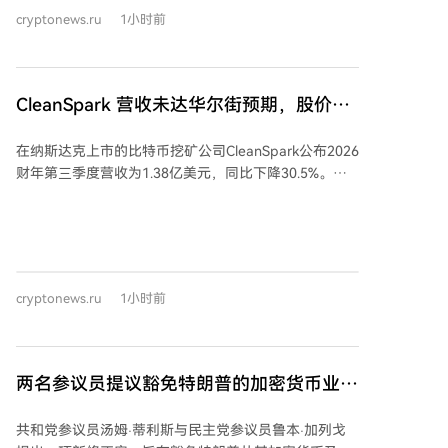
月至2026年8月期间宣布的25笔AI和HPC基础设施交
cryptonews.ru
1小时前
易，发现公告当日的平均股价涨幅从早期交易的约24%
下降至近期交易的约10%。同期涨幅中位数也下降约一
半，尽管合同规模和金额在增加。 报告指出，每签约兆
瓦的年收入随时间略有增长，表明AI托管协议正变得更
CleanSpark 营收未达华尔街预期，股价下
具盈利性。但随着此类交易日益普遍，投资者似乎更关
跌
注执行情况、融资能力和长期盈利能力，而非仅看重合
在纳斯达克上市的比特币挖矿公司CleanSpark公布2026
同金额。 市场对早期大型交易反应强烈，如Core
财年第三季度营收为1.38亿美元，同比下降30.5%。公
Scientific与CoreWeave的首份托管协议曾推动其股价上
司净亏损2.39亿美元，合每股亏损0.89美元，而去年同
涨超40%。然而，近期更大型的交易则反响平淡，例如
期为净利润2.57亿美元。营收略低于华尔街分析师1.422
TeraWulf与Anthropic的401兆瓦租赁协议仅推高股价约
亿美元的普遍预期。财报发布后，其股价周四下跌
5%。 比特币矿商的股价也反映了市场对AI热情降温。
5.5%，周五盘前反弹3%，交易价格超过13.10美元。 该
TheEnergyMag的AI基础设施增长指数（TEM）已较6月
公司正将其核心比特币挖矿业务扩展至AI和高性能计算
高点下跌约28.5%，表明尽管AI基础设施需求旺盛，投
cryptonews.ru
1小时前
基础设施领域。7月14日，CleanSpark与一家未具名的
资者态度趋于谨慎。这一放缓也呼应了更广泛的AI基础
全球投资级科技公司签署了一份为期20年的数据中心租
设施股回调，费城半导体指数自7月高点已下跌近17%。
约，涉及其在佐治亚州桑德斯维尔园区的一座175兆瓦
数据中心。公司估计该交易在初始租期内将带来66亿美
两名参议员提议豁免特朗普的加密货币业务
元的合约收入。
税款
共和党参议员汤姆·蒂利斯与民主党参议员鲁本·加列戈