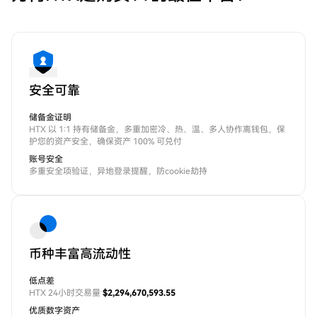
安全可靠
储备金证明
HTX 以 1:1 持有储备金，多重加密冷、热、温、多人协作离钱包，保
护您的资产安全，确保资产 100% 可兑付
账号安全
多重安全项验证，异地登录提醒，防cookie劫持
币种丰富高流动性
低点差
HTX 24小时交易量
$2,294,670,593.55
优质数字资产