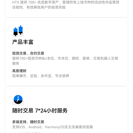
HTX 提供 700+ 优质数字资产，管理所有上线币种的流动性并监管其
合规性，有效降低用户的投资风险
产品丰富
现货交易、合约交易
提供700+现货币种&U本位、币本位、期权、跟单、交易机器人交易
服务
高息理财
简单赚币、定投、余币宝、节点质押
随时交易 7*24小时服务
多端支持、随时交易
支持iOS、Android、HarmonyOS及主流桌面浏览器