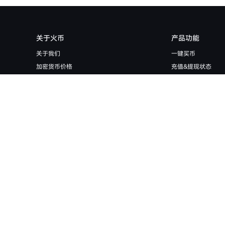
关于火币
产品功能
关于我们
一键买币
加密货币价格
充值&提现状态
用户协议
现货交易
隐私条款
现货机器人
官网验证通道
合约交易
合约社群
合约跟单
帮助中心
杠杆交易
环球牌照业务
网格策略
储备金证明
历史数据下载
站点地图
金融服务
漏洞赏金
客户端下载
HTX Ventures
上币申请
HTX Square
质押借币
场外借贷