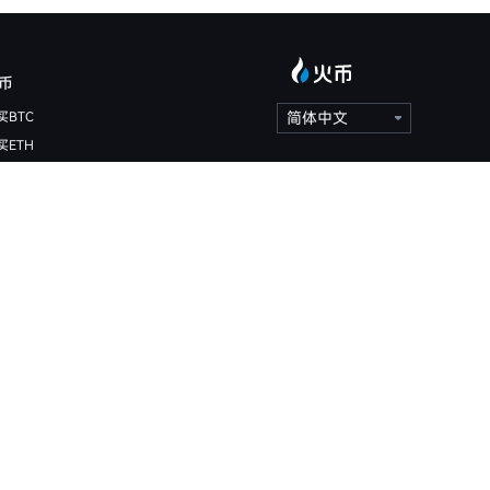
币
买BTC
简体中文
买ETH
买HTX
价计算器
特币价格
太坊价格
RX价格
么是比特币
么是以太坊
么是HTX DAO