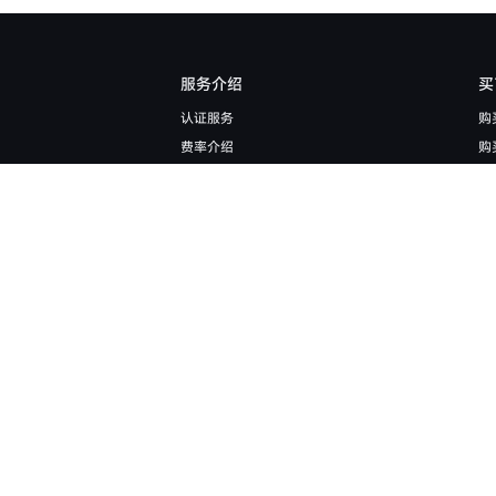
服务介绍
买
认证服务
购
费率介绍
购
机构服务
购
法币交易规则
币
现货交易规则
比
借币额度
以
新手成长学院
T
合约课堂
什
KOL招募
什
经纪商申请
什
做市商申请
API介绍
开放平台