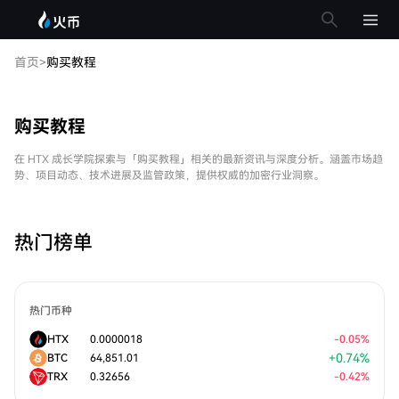
首页
>
购买教程
购买教程
在 HTX 成长学院探索与「购买教程」相关的最新资讯与深度分析。涵盖市场趋
势、项目动态、技术进展及监管政策，提供权威的加密行业洞察。
热门榜单
热门币种
HTX
0.0000018
-
0.05
%
+
0.74
%
BTC
64,851.01
TRX
0.32656
-
0.42
%