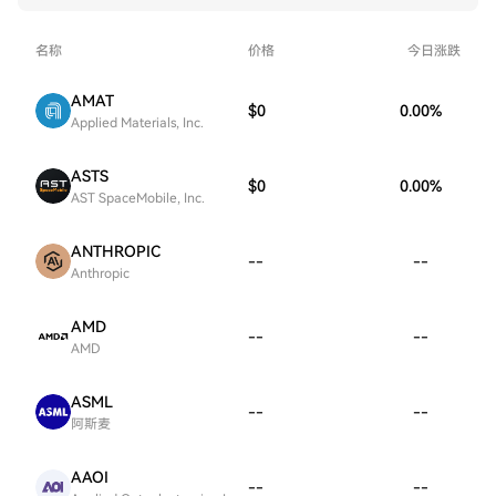
名称
价格
今日涨跌
AMAT
$0
0.00
%
Applied Materials, Inc.
ASTS
$0
0.00
%
AST SpaceMobile, Inc.
ANTHROPIC
--
--
Anthropic
AMD
--
--
AMD
ASML
--
--
阿斯麦
AAOI
--
--