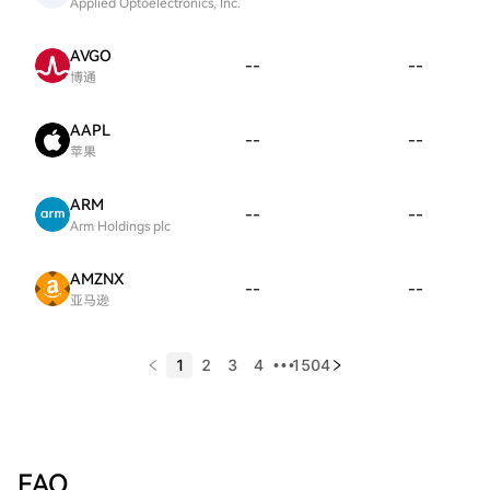
Applied Optoelectronics, Inc.
AVGO
--
--
博通
AAPL
--
--
苹果
ARM
--
--
Arm Holdings plc
AMZNX
--
--
亚马逊
1
2
3
4
1504
•••
FAQ