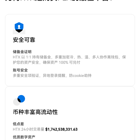
安全可靠
储备金证明
HTX 以 1:1 持有储备金，多重加密冷、热、温、多人协作离钱包，保
护您的资产安全，确保资产 100% 可兑付
账号安全
多重安全项验证，异地登录提醒，防cookie劫持
币种丰富高流动性
低点差
HTX 24小时交易量
$1,742,538,331.63
优质数字资产