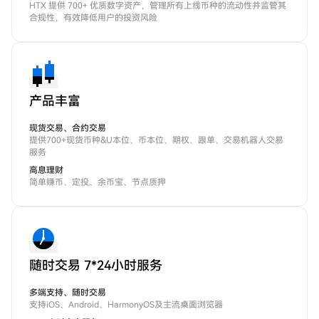
HTX 提供 700+ 优质数字资产，管理所有上线币种的流动性并监管其
合规性，有效降低用户的投资风险
产品丰富
现货交易、合约交易
提供700+现货币种&U本位、币本位、期权、跟单、交易机器人交易
服务
高息理财
简单赚币、定投、余币宝、节点质押
随时交易 7*24小时服务
多端支持、随时交易
支持iOS、Android、HarmonyOS及主流桌面浏览器