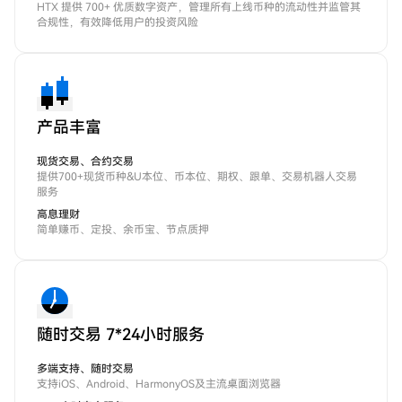
HTX 提供 700+ 优质数字资产，管理所有上线币种的流动性并监管其
合规性，有效降低用户的投资风险
产品丰富
现货交易、合约交易
提供700+现货币种&U本位、币本位、期权、跟单、交易机器人交易
服务
高息理财
简单赚币、定投、余币宝、节点质押
随时交易 7*24小时服务
多端支持、随时交易
支持iOS、Android、HarmonyOS及主流桌面浏览器