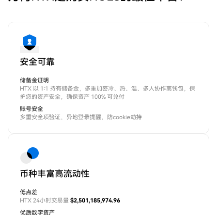
安全可靠
储备金证明
HTX 以 1:1 持有储备金，多重加密冷、热、温、多人协作离钱包，保
护您的资产安全，确保资产 100% 可兑付
账号安全
多重安全项验证，异地登录提醒，防cookie劫持
币种丰富高流动性
低点差
HTX 24小时交易量
$2,501,185,974.96
优质数字资产