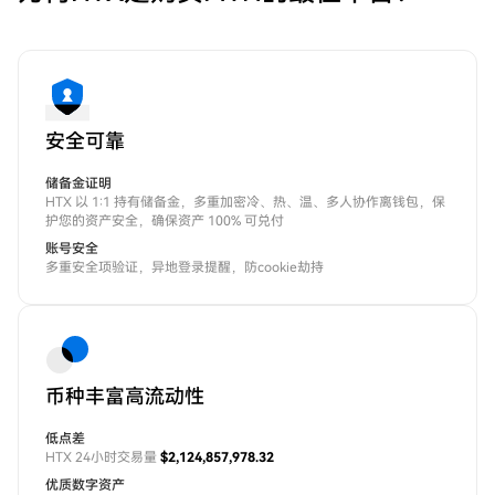
安全可靠
储备金证明
HTX 以 1:1 持有储备金，多重加密冷、热、温、多人协作离钱包，保
护您的资产安全，确保资产 100% 可兑付
账号安全
多重安全项验证，异地登录提醒，防cookie劫持
币种丰富高流动性
低点差
HTX 24小时交易量
$2,124,857,978.32
优质数字资产