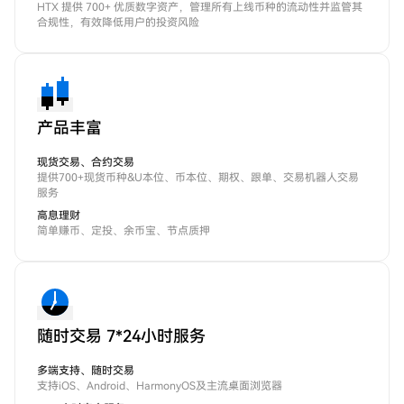
HTX 提供 700+ 优质数字资产，管理所有上线币种的流动性并监管其
合规性，有效降低用户的投资风险
产品丰富
现货交易、合约交易
提供700+现货币种&U本位、币本位、期权、跟单、交易机器人交易
服务
高息理财
简单赚币、定投、余币宝、节点质押
随时交易 7*24小时服务
多端支持、随时交易
支持iOS、Android、HarmonyOS及主流桌面浏览器