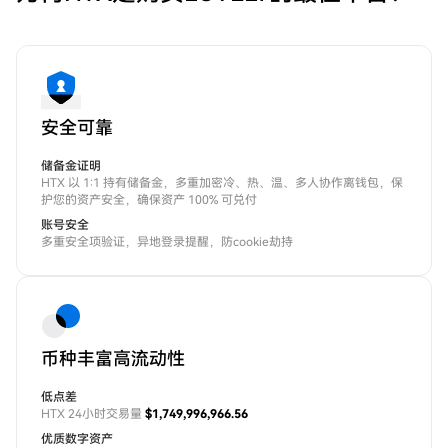
安全可靠
储备金证明
HTX 以 1:1 持有储备金，多重加密冷、热、温、多人协作离钱包，保
护您的资产安全，确保资产 100% 可兑付
账号安全
多重安全项验证，异地登录提醒，防cookie劫持
币种丰富高流动性
低点差
HTX 24小时交易量
$1,749,996,966.56
优质数字资产