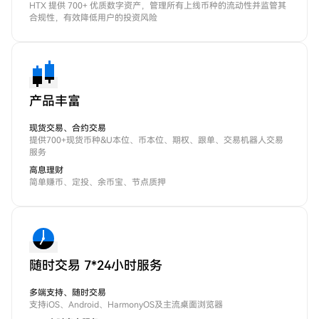
HTX 提供 700+ 优质数字资产，管理所有上线币种的流动性并监管其
合规性，有效降低用户的投资风险
产品丰富
现货交易、合约交易
提供700+现货币种&U本位、币本位、期权、跟单、交易机器人交易
服务
高息理财
简单赚币、定投、余币宝、节点质押
随时交易 7*24小时服务
多端支持、随时交易
支持iOS、Android、HarmonyOS及主流桌面浏览器