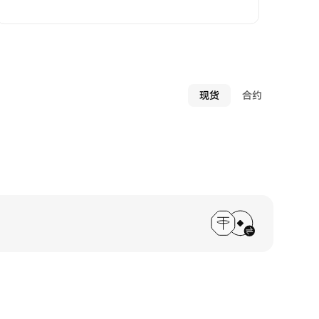
现货
合约