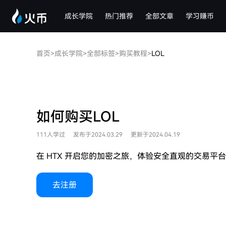
成长学院
热门推荐
全部文章
学习赚币
首页
>
成长学院
>
全部标签
>
购买教程
>
LOL
如何购买LOL
111人学过
发布于2024.03.29
更新于2024.04.19
在 HTX 开启您的加密之旅，体验安全直观的交易
去注册