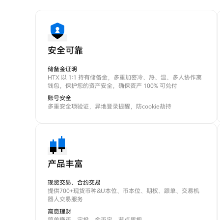
安全可靠
储备金证明
HTX 以 1:1 持有储备金，多重加密冷、热、温、多人协作离
钱包，保护您的资产安全，确保资产 100% 可兑付
账号安全
多重安全项验证，异地登录提醒，防cookie劫持
产品丰富
现货交易、合约交易
提供700+现货币种&U本位、币本位、期权、跟单、交易机
器人交易服务
高息理财