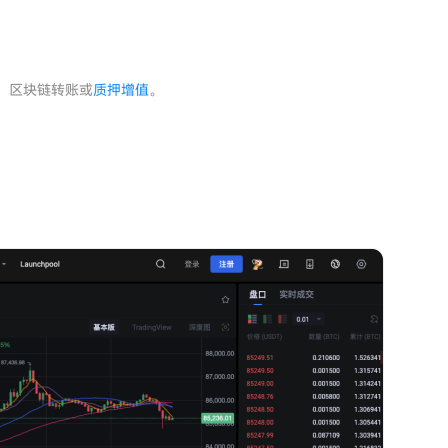
、区块链转账或
质押增值
。