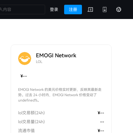
登录
注册
EMOGI Network
LOL
¥
--
EMOGI Network 的美元价格实时更新，反映其最新走
势。过去 24 小时内，EMOGI Network 价格变动了
undefined%。
lol交易额(24h)
¥
--
lol交易量(24h)
--
流通市值
¥
--