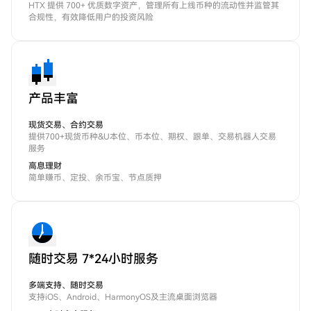
HTX 提供 700+ 优质数字资产，管理所有上线币种的流动性并监管其
合规性，有效降低用户的投资风险
产品丰富
现货交易、合约交易
提供700+现货币种&U本位、币本位、期权、跟单、交易机器人交易
服务
高息理财
简单赚币、定投、余币宝、节点质押
随时交易 7*24小时服务
多端支持、随时交易
支持iOS、Android、HarmonyOS及主流桌面浏览器