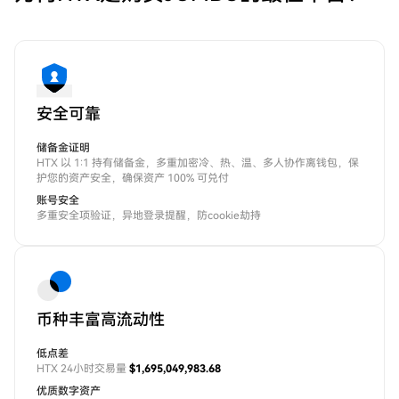
安全可靠
储备金证明
HTX 以 1:1 持有储备金，多重加密冷、热、温、多人协作离钱包，保
护您的资产安全，确保资产 100% 可兑付
账号安全
多重安全项验证，异地登录提醒，防cookie劫持
币种丰富高流动性
低点差
HTX 24小时交易量
$1,695,049,983.68
优质数字资产