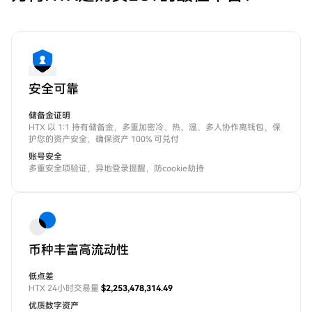
安全可靠
储备金证明
HTX 以 1:1 持有储备金，多重加密冷、热、温、多人协作离钱包，保
护您的资产安全，确保资产 100% 可兑付
账号安全
多重安全项验证，异地登录提醒，防cookie劫持
币种丰富高流动性
低点差
HTX 24小时交易量
$2,253,478,314.49
优质数字资产