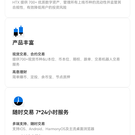
HTX 提供 700+ 优质数字资产，管理所有上线币种的流动性并监管其
合规性，有效降低用户的投资风险
产品丰富
现货交易、合约交易
提供700+现货币种&U本位、币本位、期权、跟单、交易机器人交易
服务
高息理财
简单赚币、定投、余币宝、节点质押
随时交易 7*24小时服务
多端支持、随时交易
支持iOS、Android、HarmonyOS及主流桌面浏览器