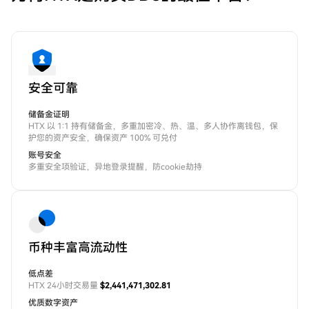
安全可靠
储备金证明
HTX 以 1:1 持有储备金，多重加密冷、热、温、多人协作离钱包，保
护您的资产安全，确保资产 100% 可兑付
账号安全
多重安全项验证，异地登录提醒，防cookie劫持
币种丰富高流动性
低点差
HTX 24小时交易量
$2,441,471,302.81
优质数字资产