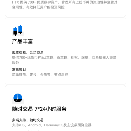
HTX 提供 700+ 优质数字资产，管理所有上线币种的流动性并监管其
合规性，有效降低用户的投资风险
产品丰富
现货交易、合约交易
提供700+现货币种&U本位、币本位、期权、跟单、交易机器人交易
服务
高息理财
简单赚币、定投、余币宝、节点质押
随时交易 7*24小时服务
多端支持、随时交易
支持iOS、Android、HarmonyOS及主流桌面浏览器