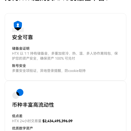
安全可靠
储备金证明
HTX 以 1:1 持有储备金，多重加密冷、热、温、多人协作离钱包，保
护您的资产安全，确保资产 100% 可兑付
账号安全
多重安全项验证，异地登录提醒，防cookie劫持
币种丰富高流动性
低点差
HTX 24小时交易量
$2,434,495,396.09
优质数字资产