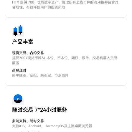
HTX 提供 700+ 优质数字资产，管理所有上线币种的流动性并监管其
合规性，有效降低用户的投资风险
产品丰富
现货交易、合约交易
提供700+现货币种&U本位、币本位、期权、跟单、交易机器人交易
服务
高息理财
简单赚币、定投、余币宝、节点质押
随时交易 7*24小时服务
多端支持、随时交易
支持iOS、Android、HarmonyOS及主流桌面浏览器