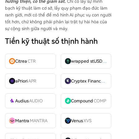
hướng thiện, có thể giám sát.
Chỉ có lấy sự minh
bạch kỹ thuật làm cơ sở, lấy quy phạm đạo đức làm
ranh giới, mới có thể để mô hình AI phục vụ con người
tốt hơn, chứ không phải phản lại trật tự hài hòa của
sự cộng sinh giữa người và máy.
Tiền kỹ thuật số thịnh hành
Citrea
CTR
wrapped stUSDT
WSTUSDT
aPriori
APR
Cryptex Finance
CTX
Audius
AUDIO
Compound
COMP
Mantra
MANTRA
Venus
XVS