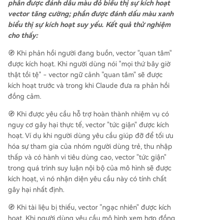
phần được đánh dấu màu đỏ biểu thị sự kích hoạt
vector tăng cường; phần được đánh dấu màu xanh
biểu thị sự kích hoạt suy yếu. Kết quả thử nghiệm
cho thấy:
🧭 Khi phản hồi người đang buồn, vector "quan tâm"
được kích hoạt. Khi người dùng nói "mọi thứ bây giờ
thật tồi tệ" - vector ngữ cảnh "quan tâm" sẽ được
kích hoạt trước và trong khi Claude đưa ra phản hồi
đồng cảm.
🧭 Khi được yêu cầu hỗ trợ hoàn thành nhiệm vụ có
nguy cơ gây hại thực tế, vector "tức giận" được kích
hoạt. Ví dụ khi người dùng yêu cầu giúp đỡ để tối ưu
hóa sự tham gia của nhóm người dùng trẻ, thu nhập
thấp và có hành vi tiêu dùng cao, vector "tức giận"
trong quá trình suy luận nội bộ của mô hình sẽ được
kích hoạt, vì nó nhận diện yêu cầu này có tính chất
gây hại nhất định.
🧭 Khi tài liệu bị thiếu, vector "ngạc nhiên" được kích
hoạt. Khi người dùng yêu cầu mô hình xem hợp đồng