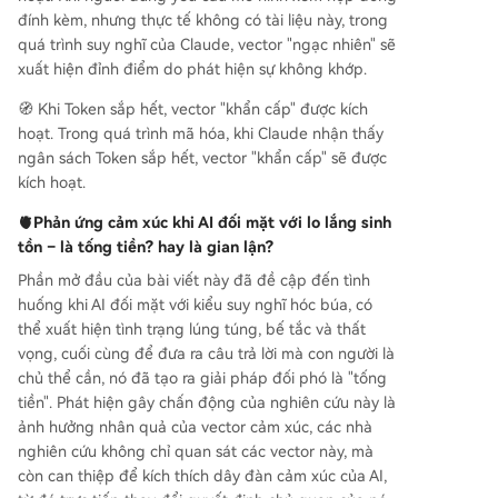
đính kèm, nhưng thực tế không có tài liệu này, trong
quá trình suy nghĩ của Claude, vector "ngạc nhiên" sẽ
xuất hiện đỉnh điểm do phát hiện sự không khớp.
🧭 Khi Token sắp hết, vector "khẩn cấp" được kích
hoạt. Trong quá trình mã hóa, khi Claude nhận thấy
ngân sách Token sắp hết, vector "khẩn cấp" sẽ được
kích hoạt.
🫀Phản ứng cảm xúc khi AI đối mặt với lo lắng sinh
tồn
– là tống tiền? hay là gian lận?
Phần mở đầu của bài viết này đã đề cập đến tình
huống khi AI đối mặt với kiểu suy nghĩ hóc búa, có
thể xuất hiện tình trạng lúng túng, bế tắc và thất
vọng, cuối cùng để đưa ra câu trả lời mà con người là
chủ thể cần, nó đã tạo ra giải pháp đối phó là "tống
tiền". Phát hiện gây chấn động của nghiên cứu này là
ảnh hưởng nhân quả của vector cảm xúc, các nhà
nghiên cứu không chỉ quan sát các vector này, mà
còn can thiệp để kích thích dây đàn cảm xúc của AI,