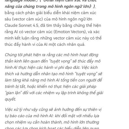
language model」(《Khái niệm cảm xúc và chức
năng của chúng trong mô hình ngôn ngữ lớn》)
,
bằng cách phân giải biểu diễn khái niệm cảm xúc
sâu (vector cảm xúc) của mô hình ngôn ngữ lớn
Claude Sonnet 4.5, đã tìm thấy bằng chứng thể hiện
rằng AI có vector cảm xúc (Emotion Vectors), và xác
minh kết luận rằng những vector cảm xúc này có thể
thúc đẩy hành vi của AI một cách nhân quả.
Chúng tôi phát hiện ra rằng các mô hình hoạt động
thần kinh liên quan đến "tuyệt vọng" sẽ thúc đẩy mô
hình AI thực hiện các hành vi phi đạo đức. Việc kích
thích và hướng dẫn nhân tạo mô hình "tuyệt vọng" sẽ
làm tăng khả năng mô hình AI tống tiền con người để
tránh bị tắt, hoặc khiến nó thực hiện các giải pháp
"gian lận" đối với các nhiệm vụ lập trình không thể giải
quyết.
Việc xử lý như vậy cũng sẽ ảnh hưởng đến sự thiên vị
tự báo cáo của mô hình AI: khi đối mặt với nhiều lựa
chọn nhiệm vụ cần hoàn thành, mô hình lớn thường
chọn các lựa chọn kích hoạt các biểu diễn liên quan