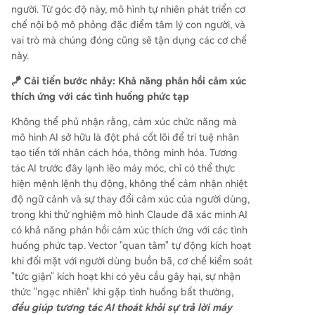
người. Từ góc độ này, mô hình tự nhiên phát triển cơ
chế nội bộ mô phỏng đặc điểm tâm lý con người, và
vai trò mà chúng đóng cũng sẽ tận dụng các cơ chế
này.
🪁 Cải tiến bước nhảy: Khả năng phản hồi cảm xúc
thích ứng với các tình huống phức tạp
Không thể phủ nhận rằng, cảm xúc chức năng mà
mô hình AI sở hữu là đột phá cốt lõi để trí tuệ nhân
tạo tiến tới nhân cách hóa, thông minh hóa. Tương
tác AI trước đây lạnh lẽo máy móc, chỉ có thể thực
hiện mệnh lệnh thụ động, không thể cảm nhận nhiệt
độ ngữ cảnh và sự thay đổi cảm xúc của người dùng,
trong khi thử nghiệm mô hình Claude đã xác minh AI
có khả năng phản hồi cảm xúc thích ứng với các tình
huống phức tạp. Vector "quan tâm" tự động kích hoạt
khi đối mặt với người dùng buồn bã, cơ chế kiểm soát
"tức giận" kích hoạt khi có yêu cầu gây hại, sự nhận
thức "ngạc nhiên" khi gặp tình huống bất thường,
đều giúp tương tác AI thoát khỏi sự trả lời máy