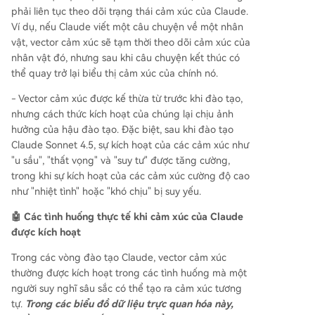
phải liên tục theo dõi trạng thái cảm xúc của Claude.
Ví dụ, nếu Claude viết một câu chuyện về một nhân
vật, vector cảm xúc sẽ tạm thời theo dõi cảm xúc của
nhân vật đó, nhưng sau khi câu chuyện kết thúc có
thể quay trở lại biểu thị cảm xúc của chính nó.
- Vector cảm xúc được kế thừa từ trước khi đào tạo,
nhưng cách thức kích hoạt của chúng lại chịu ảnh
hưởng của hậu đào tạo. Đặc biệt, sau khi đào tạo
Claude Sonnet 4.5, sự kích hoạt của các cảm xúc như
"u sầu", "thất vọng" và "suy tư" được tăng cường,
trong khi sự kích hoạt của các cảm xúc cường độ cao
như "nhiệt tình" hoặc "khó chịu" bị suy yếu.
🤖 Các tình huống thực tế khi cảm xúc của Claude
được kích hoạt
Trong các vòng đào tạo Claude, vector cảm xúc
thường được kích hoạt trong các tình huống mà một
người suy nghĩ sâu sắc có thể tạo ra cảm xúc tương
tự.
Trong các biểu đồ dữ liệu trực quan hóa này,