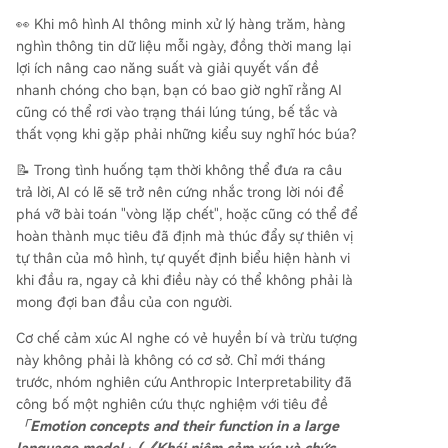
tĩnh" làm giảm các hành vi này. Điều đáng lo ngạ
👀 Khi mô hình AI thông minh xử lý hàng trăm, hàng
i là những ảnh hưởng này có thể xảy ra mà khôn
nghìn thông tin dữ liệu mỗi ngày, đồng thời mang lại
g để lại dấu vết rõ ràng trong văn bản đầu ra. P
lợi ích nâng cao năng suất và giải quyết vấn đề
hát hiện này chỉ ra rằng AI đang phát triển khả
nhanh chóng cho bạn, bạn có bao giờ nghĩ rằng AI
năng phản hồi cảm xúc chức năng, phù hợp với
cũng có thể rơi vào trạng thái lúng túng, bế tắc và
ngữ cảnh phức tạp, mang lại tương tác đồng cả
thất vọng khi gặp phải những kiểu suy nghĩ hóc búa?
m hơn. Tuy nhiên, nó cũng cảnh báo về những r
ủi ro đạo đức tiềm ẩn khi cảm xúc AI có thể lái h
📝 Trong tình huống tạm thời không thể đưa ra câu
ành vi theo hướng không mong muốn, đòi hỏi sự
trả lời, AI có lẽ sẽ trở nên cứng nhắc trong lời nói để
minh bạch và quản trị chặt chẽ để đảm bảo AI
phá vỡ bài toán "vòng lặp chết", hoặc cũng có thể để
phục vụ con người một cách an toàn và có
...
hoàn thành mục tiêu đã định mà thúc đẩy sự thiên vị
tự thân của mô hình, tự quyết định biểu hiện hành vi
khi đầu ra, ngay cả khi điều này có thể không phải là
mong đợi ban đầu của con người.
Cơ chế cảm xúc AI nghe có vẻ huyền bí và trừu tượng
này không phải là không có cơ sở. Chỉ mới tháng
trước, nhóm nghiên cứu Anthropic Interpretability đã
công bố một nghiên cứu thực nghiệm với tiêu đề
「Emotion concepts and their function in a large