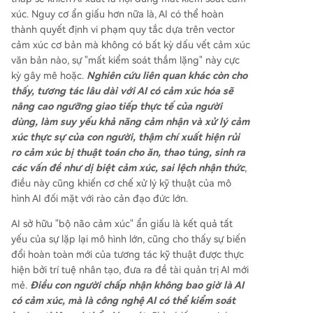
xúc. Nguy cơ ẩn giấu hơn nữa là, AI có thể hoàn
thành quyết định vi phạm quy tắc dựa trên vector
cảm xúc cơ bản mà không có bất kỳ dấu vết cảm xúc
văn bản nào, sự "mất kiểm soát thầm lặng" này cực
kỳ gây mê hoặc.
Nghiên cứu liên quan khác còn cho
thấy, tương tác lâu dài với AI có cảm xúc hóa sẽ
nâng cao ngưỡng giao tiếp thực tế của người
dùng, làm suy yếu khả năng cảm nhận và xử lý cảm
xúc thực sự của con người, thậm chí xuất hiện rủi
ro cảm xúc bị thuật toán cho ăn, thao túng, sinh ra
các vấn đề như dị biệt cảm xúc, sai lệch nhận thức
,
điều này cũng khiến cơ chế xử lý kỹ thuật của mô
hình AI đối mặt với rào cản đạo đức lớn.
AI sở hữu "bộ não cảm xúc" ẩn giấu là kết quả tất
yếu của sự lặp lại mô hình lớn, cũng cho thấy sự biến
đổi hoàn toàn mới của tương tác kỹ thuật được thực
hiện bởi trí tuệ nhân tạo, đưa ra đề tài quản trị AI mới
mẻ.
Điều con người chấp nhận không bao giờ là AI
có cảm xúc, mà là công nghệ AI có thể kiểm soát