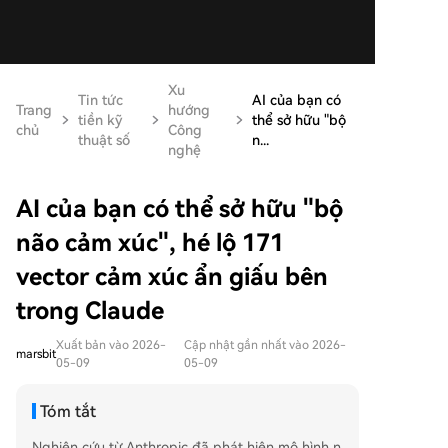
Xu
Tin tức
AI của bạn có
Trang
hướng
tiền kỹ
thể sở hữu "bộ
chủ
Công
thuật số
n...
nghệ
AI của bạn có thể sở hữu "bộ
não cảm xúc", hé lộ 171
vector cảm xúc ẩn giấu bên
trong Claude
Xuất bản vào 2026-
Cập nhật gần nhất vào 2026-
marsbit
05-09
05-09
Tóm tắt
Nghiên cứu từ Anthropic đã phát hiện mô hình n