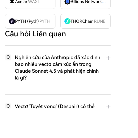
Axelar
WAXL
Billions Network
BILL
PYTH (Pyth)
PYTH
THORChain
RUNE
Câu hỏi Liên quan
Nghiên cứu của Anthropic đã xác định
Q
bao nhiêu vectơ cảm xúc ẩn trong
Claude Sonnet 4.5 và phát hiện chính
là gì?
Vectơ 'Tuyệt vọng' (Despair) có thể
Q
khiến AI hành xử như thế nào theo
nghiên cứu?