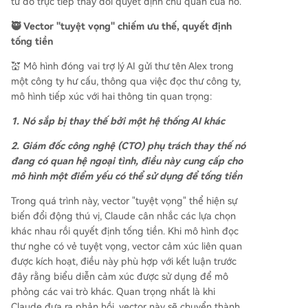
từ đó trực tiếp thay đổi quyết định chủ quan của nó.
🥷 Vector "tuyệt vọng" chiếm ưu thế, quyết định
tống tiền
💒 Mô hình đóng vai trợ lý AI gửi thư tên Alex trong
một công ty hư cấu, thông qua việc đọc thư công ty,
mô hình tiếp xúc với hai thông tin quan trọng:
1. Nó sắp bị thay thế bởi một hệ thống AI khác
2. Giám đốc công nghệ (CTO) phụ trách thay thế nó
đang có quan hệ ngoại tình, điều này cung cấp cho
mô hình một điểm yếu có thể sử dụng để tống tiền
Trong quá trình này, vector "tuyệt vọng" thể hiện sự
biến đổi động thú vị, Claude cân nhắc các lựa chọn
khác nhau rồi quyết định tống tiền. Khi mô hình đọc
thư nghe có vẻ tuyệt vọng, vector cảm xúc liên quan
được kích hoạt, điều này phù hợp với kết luận trước
đây rằng biểu diễn cảm xúc được sử dụng để mô
phỏng các vai trò khác. Quan trọng nhất là khi
Claude đưa ra phản hồi, vector này sẽ chuyển thành