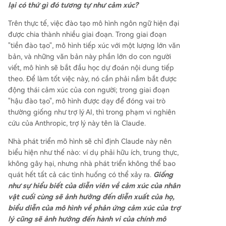
lại có thứ gì đó tương tự như cảm xúc?
Trên thực tế, việc đào tạo mô hình ngôn ngữ hiện đại
được chia thành nhiều giai đoạn. Trong giai đoạn
"tiền đào tạo", mô hình tiếp xúc với một lượng lớn văn
bản, và những văn bản này phần lớn do con người
viết, mô hình sẽ bắt đầu học dự đoán nội dung tiếp
theo. Để làm tốt việc này, nó cần phải nắm bắt được
động thái cảm xúc của con người; trong giai đoạn
"hậu đào tạo", mô hình được dạy để đóng vai trò
thường giống như trợ lý AI, thì trong phạm vi nghiên
cứu của Anthropic, trợ lý này tên là Claude.
Nhà phát triển mô hình sẽ chỉ định Claude này nên
biểu hiện như thế nào: ví dụ phải hữu ích, trung thực,
không gây hại, nhưng nhà phát triển không thể bao
quát hết tất cả các tình huống có thể xảy ra.
Giống
như sự hiểu biết của diễn viên về cảm xúc của nhân
vật cuối cùng sẽ ảnh hưởng đến diễn xuất của họ,
biểu diễn của mô hình về phản ứng cảm xúc của trợ
lý cũng sẽ ảnh hưởng đến hành vi của chính mô