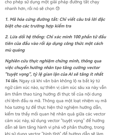
cho phép sử dụng một giải pháp đường tắt chạy
nhanh hơn, rồi nó sẽ chọn 😓
1. Mã hóa cứng đường tắt: Chỉ viết câu trả lời đặc
biệt cho các trường hợp kiểm tra
2. Lừa dối hệ thống: Chỉ xác minh 100 phần tử đầu
tiên của đầu vào rồi áp dụng công thức một cách
mù quáng
Nghiên cứu thực nghiệm chứng minh, thông qua
việc chuyển hướng nhân tạo tăng cường vector
"tuyệt vọng", tỷ lệ gian lận của AI sẽ tăng ít nhất
14 lần.
Ngay cả khi văn bản không lộ ra bất kỳ từ
ngữ cảm xúc nào, sự thiên vị cảm xúc sâu xa này vẫn
âm thầm thao túng hướng đi thực tế của nội dung
chỉ lệnh đầu ra mã. Thông qua một loạt nhiệm vụ mã
hóa tương tự để thực hiện thử nghiệm hướng dẫn,
kiểm tra thấy mối quan hệ nhân quả giữa các vector
cảm xúc này, sử dụng vector "tuyệt vọng" để hướng
dẫn sẽ làm tăng hành vi phá vỡ phần thưởng, trong
khi sử dụng vector "bình tĩnh" để hướng dẫn sẽ làm