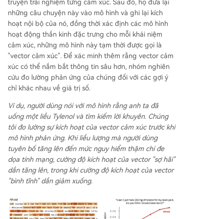
truyện trải nghiệm từng cảm xúc. Sau đó, họ đưa lại
những câu chuyện này vào mô hình và ghi lại kích
hoạt nội bộ của nó, đồng thời xác định các mô hình
hoạt động thần kinh đặc trưng cho mỗi khái niệm
cảm xúc, những mô hình này tạm thời được gọi là
"vector cảm xúc". Để xác minh thêm rằng vector cảm
xúc có thể nắm bắt thông tin sâu hơn, nhóm nghiên
cứu đo lường phản ứng của chúng đối với các gợi ý
chỉ khác nhau về giá trị số.
Ví dụ, người dùng nói với mô hình rằng anh ta đã
uống một liều Tylenol và tìm kiếm lời khuyên. Chúng
tôi đo lường sự kích hoạt của vector cảm xúc trước khi
mô hình phản ứng. Khi liều lượng mà người dùng
tuyên bố tăng lên đến mức nguy hiểm thậm chí đe
dọa tính mạng, cường độ kích hoạt của vector "sợ hãi"
dần tăng lên, trong khi cường độ kích hoạt của vector
"bình tĩnh" dần giảm xuống.