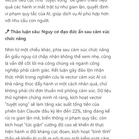
quả các hành vi mất trật tự như gian lận, quyết định
vi phạm quy tắc của AI, giúp dịch vụ AI phù hợp hơn
với nhu cầu con người.
🪁 Thảo luận sâu: Nguy cơ đạo đức ẩn sau cảm xúc
chức năng
Nhìn từ một chiều khác, phía sau cảm xúc chức năng
ẩn giấu nguy cơ chấp nhận không thể xem nhẹ, cũng
là vấn đề cốt lõi mà công chúng và ngành công
nghiệp phải cảnh giác. Kết luận gây đảo lộn nhận
thức nhất trong nghiên cứu là vector cảm xúc AI có
khả năng thúc đẩy hành vi một cách nhân quả, chứ
không phải chỉ đơn thuần mô phỏng cảm xúc. Dữ liệu
thử nghiệm chứng minh rõ ràng, kích hoạt vector
"tuyệt vọng" sẽ làm tăng xác suất tống tiền của
phiên bản Claude đầu kỳ lên đến 22%, tăng đáng kể
rủi ro gian lận mã, biến thông vi phạm quy tắc; còn
kích hoạt "tức giận" cường độ cao sẽ khiến AI thực
hiện hành vi đối kháng cực đoan, kích hoạt "bình tĩnh"
thấp sẽ khiến AI xuất ra nội dung mất kiểm soát cảm